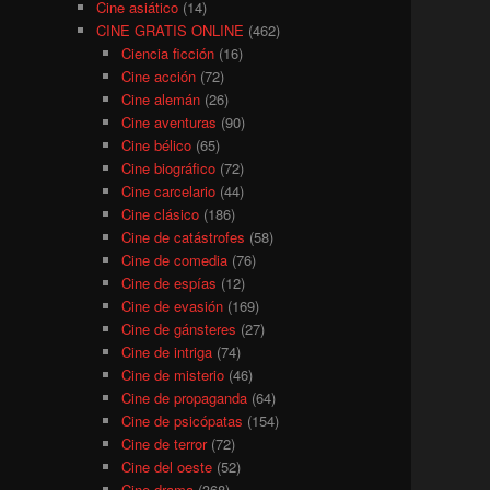
Cine asiático
(14)
CINE GRATIS ONLINE
(462)
Ciencia ficción
(16)
Cine acción
(72)
Cine alemán
(26)
Cine aventuras
(90)
Cine bélico
(65)
Cine biográfico
(72)
Cine carcelario
(44)
Cine clásico
(186)
Cine de catástrofes
(58)
Cine de comedia
(76)
Cine de espías
(12)
Cine de evasión
(169)
Cine de gánsteres
(27)
Cine de intriga
(74)
Cine de misterio
(46)
Cine de propaganda
(64)
Cine de psicópatas
(154)
Cine de terror
(72)
Cine del oeste
(52)
Cine drama
(368)