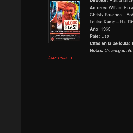
Director:
Herschell G
Actores:
William Kerw
Christy Foushee – Ashl
Louise Kamp – Hal Ri
Año:
1963
País:
Usa
Citas en la película:
1
Notas:
Un antiguo rito
Leer más →