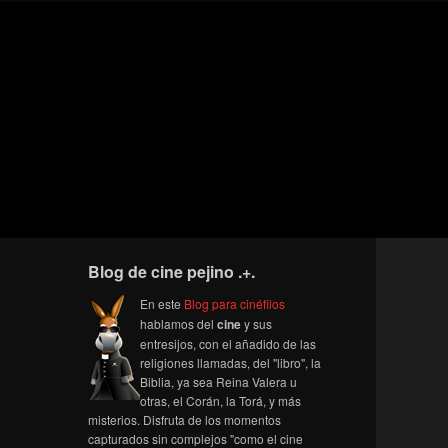
Blog de cine pejino .+.
En este
Blog para cinéfilos
hablamos del
cine
y sus
entresijos, con el añadido de las
religiones llamadas, del "libro", la
Biblia, ya sea Reina Valera u
otras, el Corán, la Torá, y más
misterios. Disfruta de los momentos
capturados sin complejos "como el cine