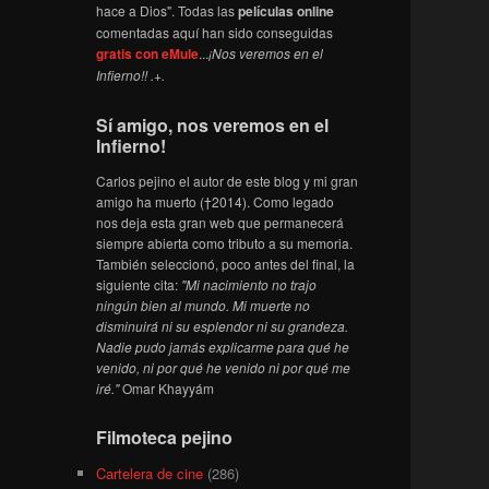
hace a Dios". Todas las
películas online
comentadas aquí han sido conseguidas
gratis con eMule
...
¡Nos veremos en el
Infierno!! .+.
Sí amigo, nos veremos en el
Infierno!
Carlos pejino el autor de este blog y mi gran
amigo ha muerto (†2014). Como legado
nos deja esta gran web que permanecerá
siempre abierta como tributo a su memoria.
También seleccionó, poco antes del final, la
siguiente cita:
"Mi nacimiento no trajo
ningún bien al mundo. Mi muerte no
disminuirá ni su esplendor ni su grandeza.
Nadie pudo jamás explicarme para qué he
venido, ni por qué he venido ni por qué me
iré."
Omar Khayyám
Filmoteca pejino
Cartelera de cine
(286)