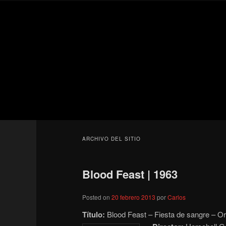
Ir
Ir
Secondary
al
al
menu
contenido
contenido
Para todos los públicos
principal
secundario
Blog de cine 
ARCHIVO DEL SITIO
Blood Feast | 1963
Posted on
20 febrero 2013
por
Carlos
Título:
Blood Feast – Fiesta de sangre – Or