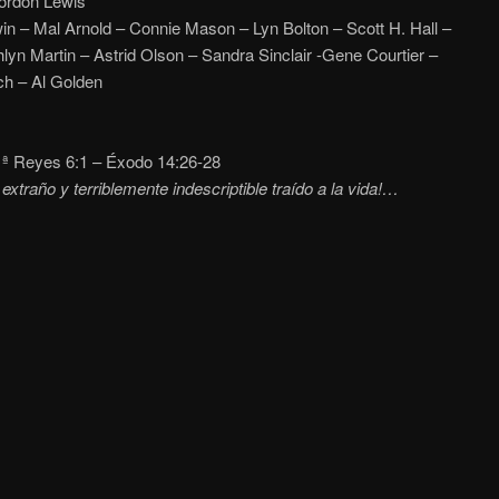
ordon Lewis
in – Mal Arnold – Connie Mason – Lyn Bolton – Scott H. Hall –
yn Martin – Astrid Olson – Sandra Sinclair -Gene Courtier –
ch – Al Golden
ª Reyes 6:1 – Éxodo 14:26-28
 extraño y terriblemente indescriptible traído a la vida!…