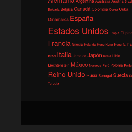
Argentina
Australia
Austria
Brasi
Canadá
Colombia
Cuba
Bélgica
Bulgaria
Corea
España
Dinamarca
Estados Unidos
Filipin
Etiopía
Francia
Grecia
Irl
Holanda
Hong Kong
Hungría
Italia
Japón
Jamaica
Libia
Israel
Kenia
México
Liechtenstein
Polonia
Noruega
Perú
Portu
Reino Unido
Suecia
Rusia
Senegal
S
Turquía