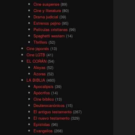
Cine suspense
(89)
Cine y literatura
(80)
Drama judicial
(39)
Estrenos pejino
(95)
Películas cristianas
(99)
Spaghetti western
(14)
Thrillers
(52)
Cine japonés
(13)
Cine LGTB
(41)
EL CORÁN
(54)
Aleyas
(52)
Azoras
(52)
LA BIBLIA
(460)
Apocalipsis
(39)
Apócrifos
(14)
Cine bíblico
(13)
Deuterocanónicos
(15)
El antiguo testamento
(267)
El nuevo testamento
(329)
Epístolas
(96)
Evangelios
(268)