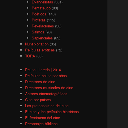
Evangelistas
(301)
Pentateuco
(83)
Poéticos
(143)
Profetas
(115)
Revelaciones
(36)
Salmos
(90)
Sapienciales
(65)
Nunsploitation
(35)
Películas eróticas
(72)
TORÁ
(88)
Pejino | Laredo | 2014
Películas online por años
Directores de cine
Directores musicales de cine
Actores cinematográficos
Cine por paises
Los protagonistas del cine
El cine y las películas históricas
El fenómeno del cine
Personajes bíblicos