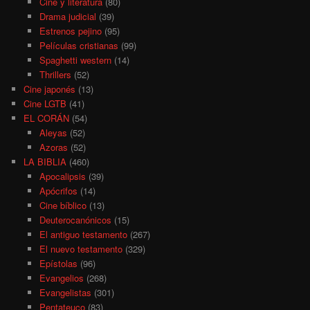
Cine y literatura
(80)
Drama judicial
(39)
Estrenos pejino
(95)
Películas cristianas
(99)
Spaghetti western
(14)
Thrillers
(52)
Cine japonés
(13)
Cine LGTB
(41)
EL CORÁN
(54)
Aleyas
(52)
Azoras
(52)
LA BIBLIA
(460)
Apocalipsis
(39)
Apócrifos
(14)
Cine bíblico
(13)
Deuterocanónicos
(15)
El antiguo testamento
(267)
El nuevo testamento
(329)
Epístolas
(96)
Evangelios
(268)
Evangelistas
(301)
Pentateuco
(83)