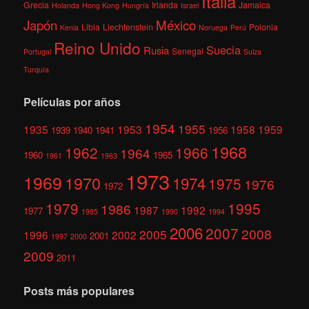
Italia
Grecia
Irlanda
Jamaica
Holanda
Hong Kong
Hungría
Israel
México
Japón
Libia
Liechtenstein
Polonia
Kenia
Noruega
Perú
Reino Unido
Suecia
Rusia
Senegal
Portugal
Suiza
Turquía
Películas por años
1954
1955
1935
1953
1958
1959
1939
1940
1941
1956
1968
1962
1966
1964
1960
1965
1961
1963
1973
1969
1970
1974
1975
1976
1972
1979
1995
1986
1987
1992
1977
1985
1990
1994
2006
2007
2008
2005
1996
2002
2001
1997
2000
2009
2011
Posts más populares