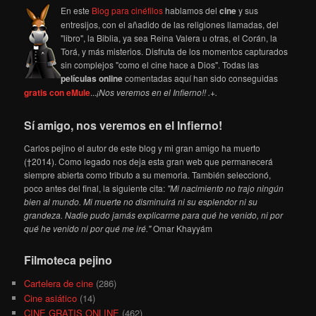
En este
Blog para cinéfilos
hablamos del
cine
y sus
entresijos, con el añadido de las religiones llamadas, del
"libro", la Biblia, ya sea Reina Valera u otras, el Corán, la
Torá, y más misterios. Disfruta de los momentos capturados
sin complejos "como el cine hace a Dios". Todas las
películas online
comentadas aquí han sido conseguidas
gratis con eMule
...
¡Nos veremos en el Infierno!! .+.
Sí amigo, nos veremos en el Infierno!
Carlos pejino el autor de este blog y mi gran amigo ha muerto
(†2014). Como legado nos deja esta gran web que permanecerá
siempre abierta como tributo a su memoria. También seleccionó,
poco antes del final, la siguiente cita:
"Mi nacimiento no trajo ningún
bien al mundo. Mi muerte no disminuirá ni su esplendor ni su
grandeza. Nadie pudo jamás explicarme para qué he venido, ni por
qué he venido ni por qué me iré."
Omar Khayyám
Filmoteca pejino
Cartelera de cine
(286)
Cine asiático
(14)
CINE GRATIS ONLINE
(462)