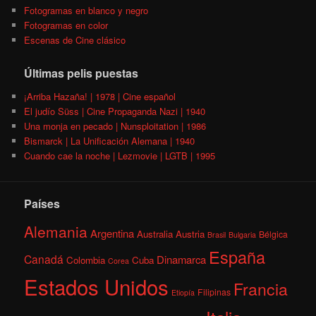
Fotogramas en blanco y negro
Fotogramas en color
Escenas de Cine clásico
Últimas pelis puestas
¡Arriba Hazaña! | 1978 | Cine español
El judío Süss | Cine Propaganda Nazi | 1940
Una monja en pecado | Nunsploitation | 1986
Bismarck | La Unificación Alemana | 1940
Cuando cae la noche | Lezmovie | LGTB | 1995
Países
Alemania
Argentina
Australia
Austria
Bélgica
Brasil
Bulgaria
España
Canadá
Dinamarca
Colombia
Cuba
Corea
Estados Unidos
Francia
Filipinas
Etiopía