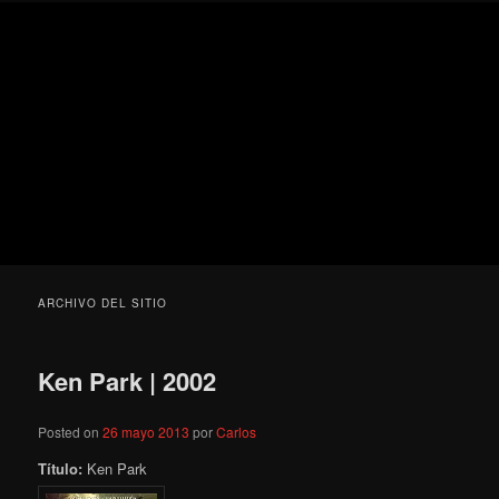
Ir
Ir
Secondary
Blog
al
al
menu
de
contenido
contenido
cine
Para todos los públicos
principal
secundario
pejino
Blog de cine pejino
ARCHIVO DEL SITIO
Ken Park | 2002
Posted on
26 mayo 2013
por
Carlos
Título:
Ken Park