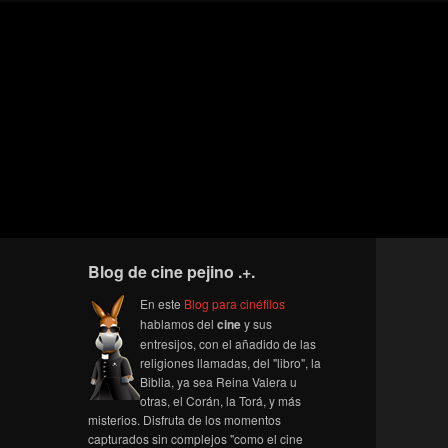
Blog de cine pejino .+.
En este
Blog para cinéfilos
hablamos del
cine
y sus
entresijos, con el añadido de las
religiones llamadas, del "libro", la
Biblia, ya sea Reina Valera u
otras, el Corán, la Torá, y más
misterios. Disfruta de los momentos
capturados sin complejos "como el cine