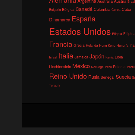
Argentina
Australia
Austria
Brasi
Canadá
Colombia
Cuba
Bélgica
Bulgaria
Corea
España
Dinamarca
Estados Unidos
Filipin
Etiopía
Francia
Grecia
Irl
Holanda
Hong Kong
Hungría
Italia
Japón
Jamaica
Libia
Israel
Kenia
México
Liechtenstein
Polonia
Noruega
Perú
Portu
Reino Unido
Suecia
Rusia
Senegal
S
Turquía