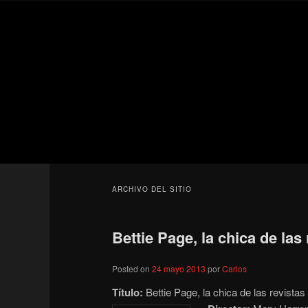
Ir
Ir
Secondary
al
al
menu
contenido
contenido
Para todos los públicos
principal
secundario
Blog de cine 
ARCHIVO DEL SITIO
Bettie Page, la chica de las 
Posted on
24 mayo 2013
por
Carlos
Título:
Bettie Page, la chica de las revista