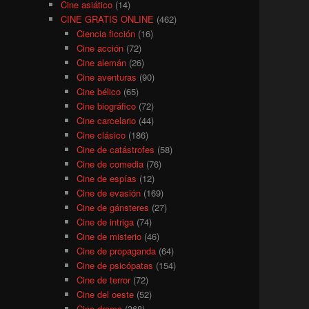
Cine asiático
(14)
CINE GRATIS ONLINE
(462)
Ciencia ficción
(16)
Cine acción
(72)
Cine alemán
(26)
Cine aventuras
(90)
Cine bélico
(65)
Cine biográfico
(72)
Cine carcelario
(44)
Cine clásico
(186)
Cine de catástrofes
(58)
Cine de comedia
(76)
Cine de espías
(12)
Cine de evasión
(169)
Cine de gánsteres
(27)
Cine de intriga
(74)
Cine de misterio
(46)
Cine de propaganda
(64)
Cine de psicópatas
(154)
Cine de terror
(72)
Cine del oeste
(52)
Cine drama
(368)