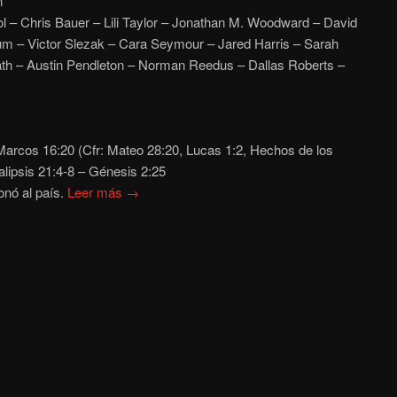
n
 – Chris Bauer – Lili Taylor – Jonathan M. Woodward – David
lum – Victor Slezak – Cara Seymour – Jared Harris – Sarah
th – Austin Pendleton – Norman Reedus – Dallas Roberts –
arcos 16:20 (Cfr: Mateo 28:20, Lucas 1:2, Hechos de los
alipsis 21:4-8 – Génesis 2:25
onó al país.
Leer más →