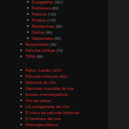
Evangelistas
(301)
Pentateuco
(83)
Poéticos
(143)
Profetas
(115)
Revelaciones
(36)
Salmos
(90)
Sapienciales
(65)
Nunsploitation
(35)
Películas eróticas
(72)
TORÁ
(88)
Pejino | Laredo | 2014
Películas online por años
Directores de cine
Directores musicales de cine
Actores cinematográficos
Cine por paises
Los protagonistas del cine
El cine y las películas históricas
El fenómeno del cine
Personajes bíblicos