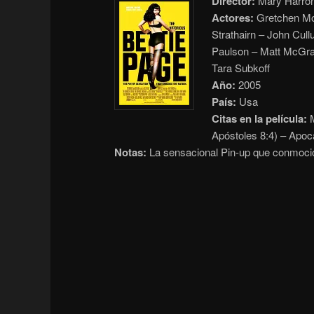
Director:
Mary Harro
Actores:
Gretchen Mol
Strathairn – John Cul
Paulson – Matt McGra
Tara Subkoff
Año:
2005
País:
Usa
Citas en la película:
M
Apóstoles 8:4) – Apoc
Notas:
La sensacional Pin-up que conmoci