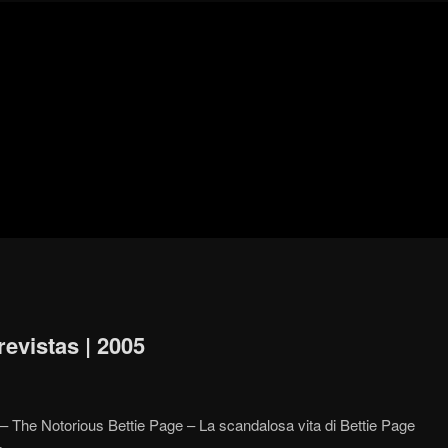
Blog
de
cine
pejino
pejino
revistas | 2005
s – The Notorious Bettie Page – La scandalosa vita di Bettie Page