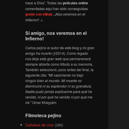
hace a Dios". Todas las
películas online
comentadas aquí han sido conseguidas
gratis con eMule
...
¡Nos veremos en el
Infierno!! .+.
Sí amigo, nos veremos en el
Infierno!
Carlos pejino el autor de este blog y mi gran
amigo ha muerto (†2014). Como legado
nos deja esta gran web que permanecerá
siempre abierta como tributo a su memoria.
También seleccionó, poco antes del final, la
siguiente cita:
"Mi nacimiento no trajo
ningún bien al mundo. Mi muerte no
disminuirá ni su esplendor ni su grandeza.
Nadie pudo jamás explicarme para qué he
venido, ni por qué he venido ni por qué me
iré."
Omar Khayyám
Filmoteca pejino
Cartelera de cine
(286)