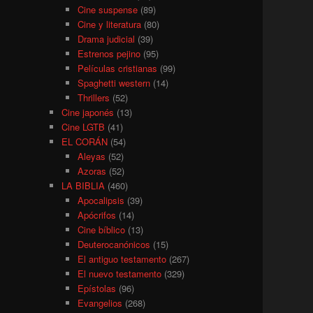
Cine suspense
(89)
Cine y literatura
(80)
Drama judicial
(39)
Estrenos pejino
(95)
Películas cristianas
(99)
Spaghetti western
(14)
Thrillers
(52)
Cine japonés
(13)
Cine LGTB
(41)
EL CORÁN
(54)
Aleyas
(52)
Azoras
(52)
LA BIBLIA
(460)
Apocalipsis
(39)
Apócrifos
(14)
Cine bíblico
(13)
Deuterocanónicos
(15)
El antiguo testamento
(267)
El nuevo testamento
(329)
Epístolas
(96)
Evangelios
(268)