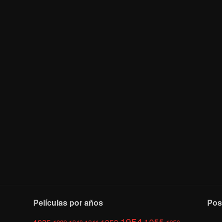
Películas por años
Pos
1954
1955
1935
1953