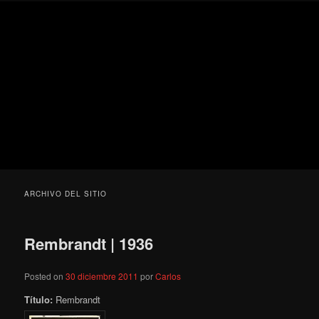
Ir
Ir
Secondary
Blog
al
al
menu
de
contenido
contenido
cine
Para todos los públicos
principal
secundario
pejino
Blog de cine pejino
ARCHIVO DEL SITIO
Rembrandt | 1936
Posted on
30 diciembre 2011
por
Carlos
Título:
Rembrandt