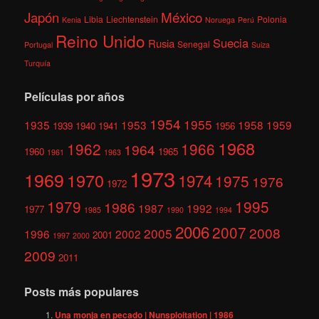
México
Japón
Libia
Liechtenstein
Polonia
Kenia
Noruega
Perú
Reino Unido
Suecia
Rusia
Senegal
Portugal
Suiza
Turquía
Películas por años
1954
1955
1935
1953
1958
1959
1939
1940
1941
1956
1968
1962
1966
1964
1960
1965
1961
1963
1973
1969
1970
1974
1975
1976
1972
1979
1995
1986
1987
1992
1977
1985
1990
1994
2006
2007
2008
2005
1996
2002
2001
1997
2000
2009
2011
Posts más populares
Una monja en pecado | Nunsploitation | 1986