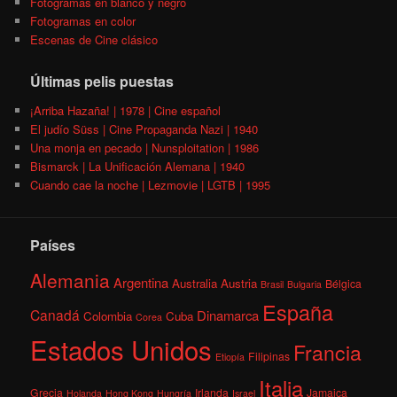
Fotogramas en blanco y negro
Fotogramas en color
Escenas de Cine clásico
Últimas pelis puestas
¡Arriba Hazaña! | 1978 | Cine español
El judío Süss | Cine Propaganda Nazi | 1940
Una monja en pecado | Nunsploitation | 1986
Bismarck | La Unificación Alemana | 1940
Cuando cae la noche | Lezmovie | LGTB | 1995
Países
Alemania
Argentina
Australia
Austria
Bélgica
Brasil
Bulgaria
España
Canadá
Dinamarca
Colombia
Cuba
Corea
Estados Unidos
Francia
Filipinas
Etiopía
Italia
Grecia
Irlanda
Jamaica
Holanda
Hong Kong
Hungría
Israel