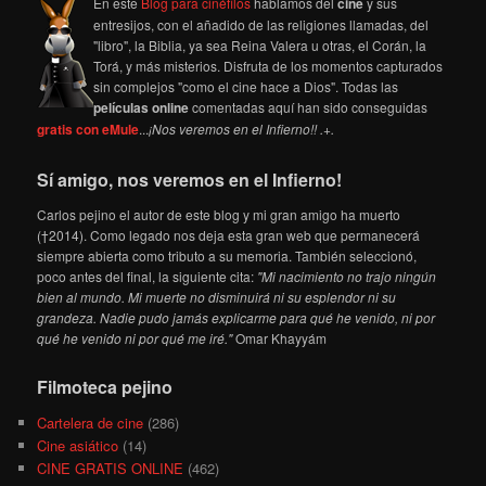
En este
Blog para cinéfilos
hablamos del
cine
y sus
entresijos, con el añadido de las religiones llamadas, del
"libro", la Biblia, ya sea Reina Valera u otras, el Corán, la
Torá, y más misterios. Disfruta de los momentos capturados
sin complejos "como el cine hace a Dios". Todas las
películas online
comentadas aquí han sido conseguidas
gratis con eMule
...
¡Nos veremos en el Infierno!! .+.
Sí amigo, nos veremos en el Infierno!
Carlos pejino el autor de este blog y mi gran amigo ha muerto
(†2014). Como legado nos deja esta gran web que permanecerá
siempre abierta como tributo a su memoria. También seleccionó,
poco antes del final, la siguiente cita:
"Mi nacimiento no trajo ningún
bien al mundo. Mi muerte no disminuirá ni su esplendor ni su
grandeza. Nadie pudo jamás explicarme para qué he venido, ni por
qué he venido ni por qué me iré."
Omar Khayyám
Filmoteca pejino
Cartelera de cine
(286)
Cine asiático
(14)
CINE GRATIS ONLINE
(462)