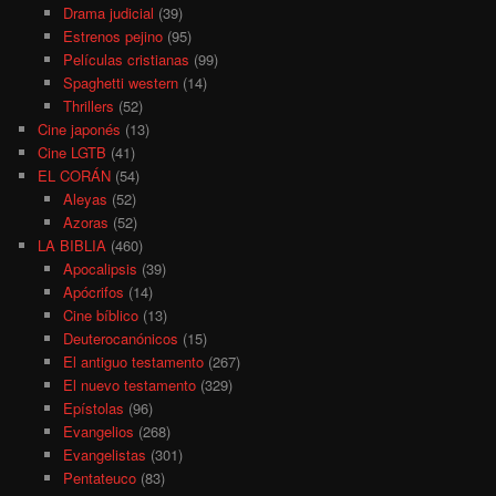
Drama judicial
(39)
Estrenos pejino
(95)
Películas cristianas
(99)
Spaghetti western
(14)
Thrillers
(52)
Cine japonés
(13)
Cine LGTB
(41)
EL CORÁN
(54)
Aleyas
(52)
Azoras
(52)
LA BIBLIA
(460)
Apocalipsis
(39)
Apócrifos
(14)
Cine bíblico
(13)
Deuterocanónicos
(15)
El antiguo testamento
(267)
El nuevo testamento
(329)
Epístolas
(96)
Evangelios
(268)
Evangelistas
(301)
Pentateuco
(83)