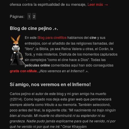
ofensa contra la espiritualidad de su mensaje,
Leer más →
Páginas:
1
2
Blog de cine pejino .+.
En este
Blog para cinéfilos
hablamos del
cine
y sus
entresijos, con el añadido de las religiones llamadas, del
"libro", la Biblia, ya sea Reina Valera u otras, el Corán, la
Torá, y más misterios. Disfruta de los momentos capturados
sin complejos "como el cine hace a Dios". Todas las
películas online
comentadas aquí han sido conseguidas
gratis con eMule
...
¡Nos veremos en el Infierno!! .+.
Sí amigo, nos veremos en el Infierno!
Carlos pejino el autor de este blog y mi gran amigo ha muerto
(†2014). Como legado nos deja esta gran web que permanecerá
siempre abierta como tributo a su memoria. También seleccionó,
poco antes del final, la siguiente cita:
"Mi nacimiento no trajo ningún
bien al mundo. Mi muerte no disminuirá ni su esplendor ni su
grandeza. Nadie pudo jamás explicarme para qué he venido, ni por
qué he venido ni por qué me iré."
Omar Khayyám