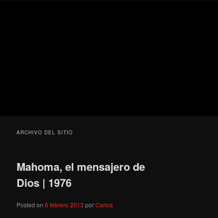
Ir
Ir
Secondary
Blog
al
al
menu
de
contenido
contenido
cine
Para todos los públicos
principal
secundario
pejino
Blog de cine pejino
ARCHIVO DEL SITIO
Mahoma, el mensajero de
Dios | 1976
Posted on
6 febrero 2013
por
Carlos