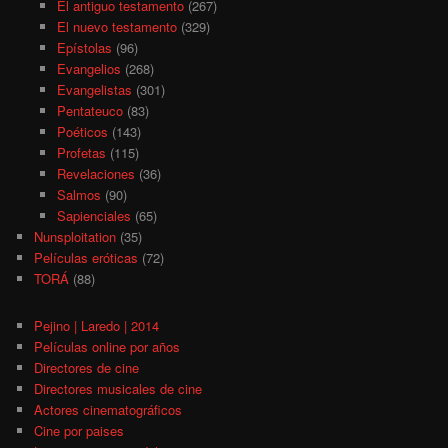
El antiguo testamento
(267)
El nuevo testamento
(329)
Epístolas
(96)
Evangelios
(268)
Evangelistas
(301)
Pentateuco
(83)
Poéticos
(143)
Profetas
(115)
Revelaciones
(36)
Salmos
(90)
Sapienciales
(65)
Nunsploitation
(35)
Películas eróticas
(72)
TORÁ
(88)
Pejino | Laredo | 2014
Películas online por años
Directores de cine
Directores musicales de cine
Actores cinematográficos
Cine por paises