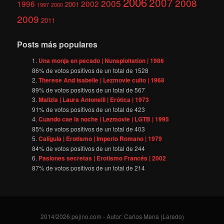
2006
2007
2008
2005
1996
2002
2001
1997
2000
2009
2011
Posts más populares
Una monja en pecado | Nunsploitation | 1986
86
% de votos positivos de un total de
1528
Therese And Isabelle | Lezmovie culto | 1968
89
% de votos positivos de un total de
567
Malizia | Laura Antonelli | Erótica | 1973
91
% de votos positivos de un total de
423
Cuando cae la noche | Lezmovie | LGTB | 1995
85
% de votos positivos de un total de
403
Calígula | Erotismo | Imperio Romano | 1979
84
% de votos positivos de un total de
244
Pasiones secretas | Erotismo Francés | 2002
87
% de votos positivos de un total de
214
2014/2026 pejino.com - Autor: Carlos Mena (Laredo)