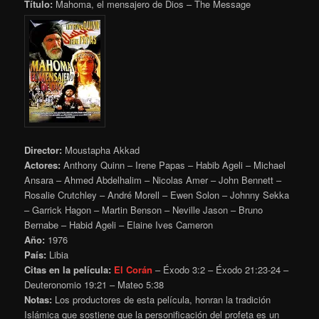
Título:
Mahoma, el mensajero de Dios – The Message
Director:
Moustapha Akkad
Actores:
Anthony Quinn – Irene Papas – Habib Ageli – Michael
Ansara – Ahmed Abdelhalim – Nicolas Amer – John Bennett –
Rosalie Crutchley – André Morell – Ewen Solon – Johnny Sekka
– Garrick Hagon – Martin Benson – Neville Jason – Bruno
Bernabe – Habid Ageli – Elaine Ives Cameron
Año:
1976
País:
Libia
Citas en la película:
El Corán
– Éxodo 3:2 – Éxodo 21:23-24 –
Deuteronomio 19:21 – Mateo 5:38
Notas:
Los productores de esta película, honran la tradición
Islámica que sostiene que la personificación del profeta es un