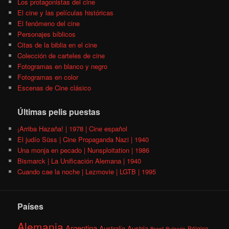
Los protagonistas del cine
El cine y las películas históricas
El fenómeno del cine
Personajes bíblicos
Citas de la biblia en el cine
Colección de carteles de cine
Fotogramas en blanco y negro
Fotogramas en color
Escenas de Cine clásico
Últimas pelis puestas
¡Arriba Hazaña! | 1978 | Cine español
El judío Süss | Cine Propaganda Nazi | 1940
Una monja en pecado | Nunsploitation | 1986
Bismarck | La Unificación Alemana | 1940
Cuando cae la noche | Lezmovie | LGTB | 1995
Países
Alemania
Argentina
Australia
Austria
Bélgica
Brasil
Bulgaria