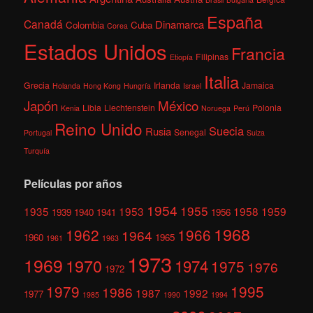
España
Canadá
Dinamarca
Colombia
Cuba
Corea
Estados Unidos
Francia
Filipinas
Etiopía
Italia
Grecia
Irlanda
Jamaica
Holanda
Hong Kong
Hungría
Israel
México
Japón
Libia
Liechtenstein
Polonia
Kenia
Noruega
Perú
Reino Unido
Suecia
Rusia
Senegal
Portugal
Suiza
Turquía
Películas por años
1954
1955
1935
1953
1958
1959
1939
1940
1941
1956
1968
1962
1966
1964
1960
1965
1961
1963
1973
1969
1970
1974
1975
1976
1972
1979
1995
1986
1987
1992
1977
1985
1990
1994