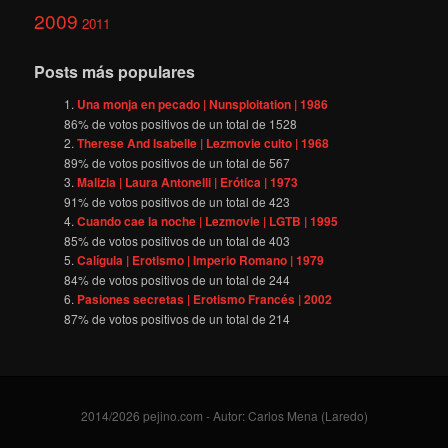
2009
2011
Posts más populares
Una monja en pecado | Nunsploitation | 1986
86
% de votos positivos de un total de
1528
Therese And Isabelle | Lezmovie culto | 1968
89
% de votos positivos de un total de
567
Malizia | Laura Antonelli | Erótica | 1973
91
% de votos positivos de un total de
423
Cuando cae la noche | Lezmovie | LGTB | 1995
85
% de votos positivos de un total de
403
Calígula | Erotismo | Imperio Romano | 1979
84
% de votos positivos de un total de
244
Pasiones secretas | Erotismo Francés | 2002
87
% de votos positivos de un total de
214
2014/2026 pejino.com - Autor: Carlos Mena (Laredo)