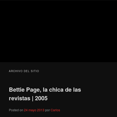
Ir
Ir
Secondary
Blog
al
al
menu
de
contenido
contenido
cine
Para todos los públicos
principal
secundario
pejino
Blog de cine pejino
ARCHIVO DEL SITIO
Bettie Page, la chica de las
revistas | 2005
Posted on
24 mayo 2013
por
Carlos