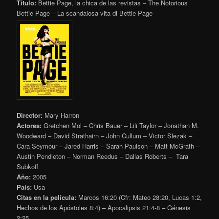
Título:
Bettie Page, la chica de las revistas – The Notorious
Bettie Page – La scandalosa vita di Bettie Page
Director:
Mary Harron
Actores:
Gretchen Mol – Chris Bauer – Lili Taylor – Jonathan M.
Woodward – David Strathairn – John Cullum – Victor Slezak –
Cara Seymour – Jared Harris – Sarah Paulson – Matt McGrath –
Austin Pendleton – Norman Reedus – Dallas Roberts – Tara
Subkoff
Año:
2005
País:
Usa
Citas en la película:
Marcos 16:20 (Cfr: Mateo 28:20, Lucas 1:2,
Hechos de los Apóstoles 8:4) – Apocalipsis 21:4-8 – Génesis
2:25