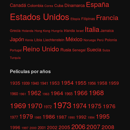
España
Canadá
Dinamarca
Colombia
Cuba
Corea
Estados Unidos
Francia
Filipinas
Etiopía
Italia
Grecia
Irlanda
Jamaica
Holanda
Hong Kong
Hungría
Israel
México
Japón
Libia
Liechtenstein
Polonia
Kenia
Noruega
Perú
Reino Unido
Suecia
Rusia
Senegal
Portugal
Suiza
Turquía
Películas por años
1954
1955
1935
1953
1958
1959
1939
1940
1941
1956
1968
1962
1966
1964
1960
1965
1961
1963
1973
1969
1970
1974
1975
1976
1972
1979
1995
1986
1987
1992
1977
1985
1990
1994
2006
2007
2008
2005
1996
2002
2001
1997
2000