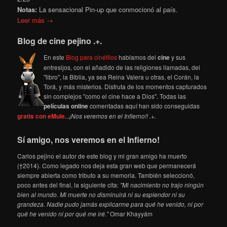
Notas:
La sensacional Pin-up que conmocionó al país.
Leer más →
Blog de cine pejino .+.
En este
Blog para cinéfilos
hablamos del
cine
y sus
entresijos, con el añadido de las religiones llamadas, del
"libro", la Biblia, ya sea Reina Valera u otras, el Corán, la
Torá, y más misterios. Disfruta de los momentos capturados
sin complejos "como el cine hace a Dios". Todas las
películas online
comentadas aquí han sido conseguidas
gratis con eMule
...
¡Nos veremos en el Infierno!! .+.
Sí amigo, nos veremos en el Infierno!
Carlos pejino el autor de este blog y mi gran amigo ha muerto
(†2014). Como legado nos deja esta gran web que permanecerá
siempre abierta como tributo a su memoria. También seleccionó,
poco antes del final, la siguiente cita:
"Mi nacimiento no trajo ningún
bien al mundo. Mi muerte no disminuirá ni su esplendor ni su
grandeza. Nadie pudo jamás explicarme para qué he venido, ni por
qué he venido ni por qué me iré."
Omar Khayyám