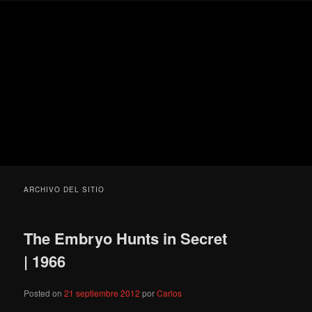
Ir
Ir
Secondary
Blog
al
al
menu
de
contenido
contenido
cine
Para todos los públicos
principal
secundario
pejino
Blog de cine pejino
ARCHIVO DEL SITIO
The Embryo Hunts in Secret
| 1966
Posted on
21 septiembre 2012
por
Carlos