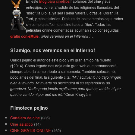
En este
Blog para cinéfilos
hablamos del
cine
y sus
entresijos, con el añadido de las religiones llamadas, del
"libro", la Biblia, ya sea Reina Valera u otras, el Corán, la
Torá, y más misterios. Disfruta de los momentos capturados
sin complejos "como el cine hace a Dios". Todas las
películas online
comentadas aquí han sido conseguidas
gratis con eMule
...
¡Nos veremos en el Infierno!! .+.
Sí amigo, nos veremos en el Infierno!
Carlos pejino el autor de este blog y mi gran amigo ha muerto
(†2014). Como legado nos deja esta gran web que permanecerá
siempre abierta como tributo a su memoria. También seleccionó,
poco antes del final, la siguiente cita:
"Mi nacimiento no trajo ningún
bien al mundo. Mi muerte no disminuirá ni su esplendor ni su
grandeza. Nadie pudo jamás explicarme para qué he venido, ni por
qué he venido ni por qué me iré."
Omar Khayyám
Filmoteca pejino
Cartelera de cine
(286)
Cine asiático
(14)
CINE GRATIS ONLINE
(462)