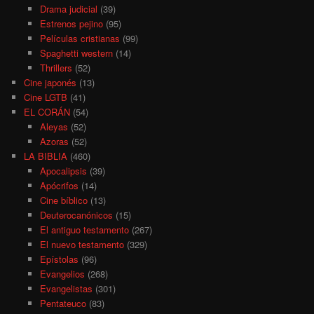
Drama judicial
(39)
Estrenos pejino
(95)
Películas cristianas
(99)
Spaghetti western
(14)
Thrillers
(52)
Cine japonés
(13)
Cine LGTB
(41)
EL CORÁN
(54)
Aleyas
(52)
Azoras
(52)
LA BIBLIA
(460)
Apocalipsis
(39)
Apócrifos
(14)
Cine bíblico
(13)
Deuterocanónicos
(15)
El antiguo testamento
(267)
El nuevo testamento
(329)
Epístolas
(96)
Evangelios
(268)
Evangelistas
(301)
Pentateuco
(83)