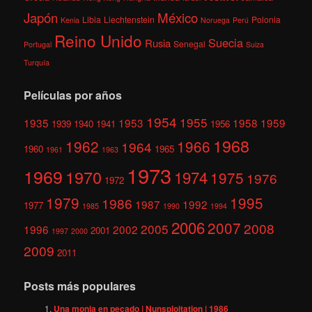
México
Japón
Libia
Liechtenstein
Polonia
Kenia
Noruega
Perú
Reino Unido
Suecia
Rusia
Senegal
Portugal
Suiza
Turquía
Películas por años
1954
1955
1935
1953
1958
1959
1939
1940
1941
1956
1968
1962
1966
1964
1960
1965
1961
1963
1973
1969
1970
1974
1975
1976
1972
1979
1995
1986
1987
1992
1977
1985
1990
1994
2006
2007
2008
2005
1996
2002
2001
1997
2000
2009
2011
Posts más populares
Una monja en pecado | Nunsploitation | 1986