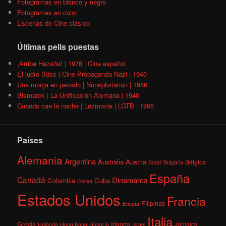
Fotogramas en blanco y negro
Fotogramas en color
Escenas de Cine clásico
Últimas pelis puestas
¡Arriba Hazaña! | 1978 | Cine español
El judío Süss | Cine Propaganda Nazi | 1940
Una monja en pecado | Nunsploitation | 1986
Bismarck | La Unificación Alemana | 1940
Cuando cae la noche | Lezmovie | LGTB | 1995
Países
Alemania
Argentina
Australia
Austria
Bélgica
Brasil
Bulgaria
España
Canadá
Dinamarca
Colombia
Cuba
Corea
Estados Unidos
Francia
Filipinas
Etiopía
Italia
Grecia
Irlanda
Jamaica
Holanda
Hong Kong
Hungría
Israel