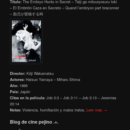
Título:
The Embryo Hunts in Secret – Taiji ga mitsuryosuru toki
– El Embrión Caza en Secreto – Quand l’embryon part braconner
– 胎児が密猟する時
Director:
Kôji Wakamatsu
Actores:
Hatsuo Yamaya – Miharu Shima
Año:
1966
País:
Japón
Citas en la película:
Job 3:3 – Job 3:11 – Job 3:13 – Jeremias
20:14
Notas:
Violencia, humillación y malos tratos,
Leer más →
Blog de cine pejino .+.