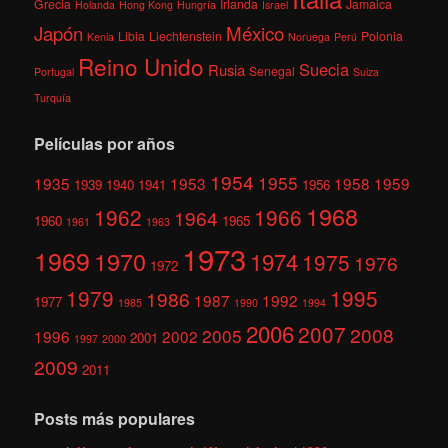
Grecia
Irlanda
Jamaica
Holanda
Hong Kong
Hungría
Israel
México
Japón
Libia
Liechtenstein
Polonia
Kenia
Noruega
Perú
Reino Unido
Suecia
Rusia
Senegal
Portugal
Suiza
Turquía
Películas por años
1954
1955
1935
1953
1958
1959
1939
1940
1941
1956
1968
1962
1966
1964
1960
1965
1961
1963
1973
1969
1970
1974
1975
1976
1972
1979
1995
1986
1987
1992
1977
1985
1990
1994
2006
2007
2008
2005
1996
2002
2001
1997
2000
2009
2011
Posts más populares