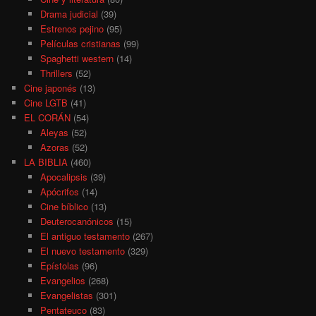
Drama judicial
(39)
Estrenos pejino
(95)
Películas cristianas
(99)
Spaghetti western
(14)
Thrillers
(52)
Cine japonés
(13)
Cine LGTB
(41)
EL CORÁN
(54)
Aleyas
(52)
Azoras
(52)
LA BIBLIA
(460)
Apocalipsis
(39)
Apócrifos
(14)
Cine bíblico
(13)
Deuterocanónicos
(15)
El antiguo testamento
(267)
El nuevo testamento
(329)
Epístolas
(96)
Evangelios
(268)
Evangelistas
(301)
Pentateuco
(83)