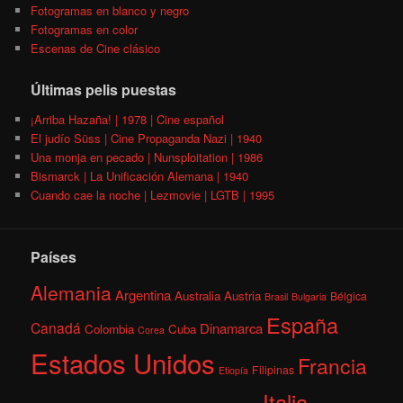
Fotogramas en blanco y negro
Fotogramas en color
Escenas de Cine clásico
Últimas pelis puestas
¡Arriba Hazaña! | 1978 | Cine español
El judío Süss | Cine Propaganda Nazi | 1940
Una monja en pecado | Nunsploitation | 1986
Bismarck | La Unificación Alemana | 1940
Cuando cae la noche | Lezmovie | LGTB | 1995
Países
Alemania
Argentina
Australia
Austria
Bélgica
Brasil
Bulgaria
España
Canadá
Dinamarca
Colombia
Cuba
Corea
Estados Unidos
Francia
Filipinas
Etiopía
Italia