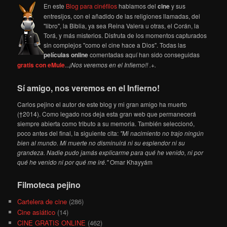
En este
Blog para cinéfilos
hablamos del
cine
y sus
entresijos, con el añadido de las religiones llamadas, del
"libro", la Biblia, ya sea Reina Valera u otras, el Corán, la
Torá, y más misterios. Disfruta de los momentos capturados
sin complejos "como el cine hace a Dios". Todas las
películas online
comentadas aquí han sido conseguidas
gratis con eMule
...
¡Nos veremos en el Infierno!! .+.
Sí amigo, nos veremos en el Infierno!
Carlos pejino el autor de este blog y mi gran amigo ha muerto
(†2014). Como legado nos deja esta gran web que permanecerá
siempre abierta como tributo a su memoria. También seleccionó,
poco antes del final, la siguiente cita:
"Mi nacimiento no trajo ningún
bien al mundo. Mi muerte no disminuirá ni su esplendor ni su
grandeza. Nadie pudo jamás explicarme para qué he venido, ni por
qué he venido ni por qué me iré."
Omar Khayyám
Filmoteca pejino
Cartelera de cine
(286)
Cine asiático
(14)
CINE GRATIS ONLINE
(462)