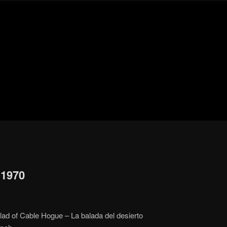
Blog
de
cine
pejino
pejino
 1970
ad of Cable Hogue – La balada del desierto