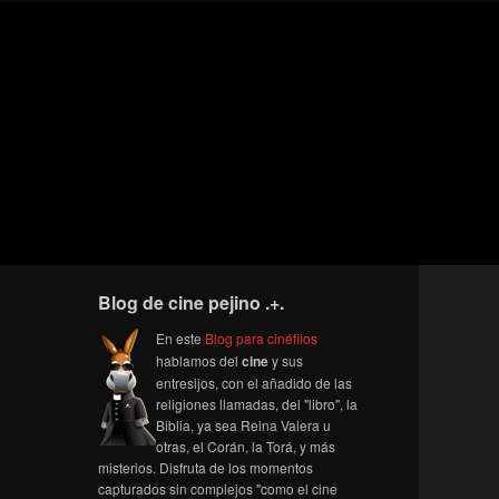
Blog de cine pejino .+.
En este
Blog para cinéfilos
hablamos del
cine
y sus
entresijos, con el añadido de las
religiones llamadas, del "libro", la
Biblia, ya sea Reina Valera u
otras, el Corán, la Torá, y más
misterios. Disfruta de los momentos
capturados sin complejos "como el cine