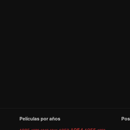
Películas por años
Pos
1954
1955
1935
1953