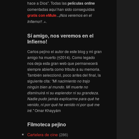
hace a Dios". Todas las
películas online
comentadas aquí han sido conseguidas
gratis con eMule
...
¡Nos veremos en el
Infierno!! .+.
Sí amigo, nos veremos en el
Infierno!
Carlos pejino el autor de este blog y mi gran
amigo ha muerto (†2014). Como legado
nos deja esta gran web que permanecerá
siempre abierta como tributo a su memoria.
También seleccionó, poco antes del final, la
siguiente cita:
"Mi nacimiento no trajo
ningún bien al mundo. Mi muerte no
disminuirá ni su esplendor ni su grandeza.
Nadie pudo jamás explicarme para qué he
venido, ni por qué he venido ni por qué me
iré."
Omar Khayyám
Filmoteca pejino
Cartelera de cine
(286)