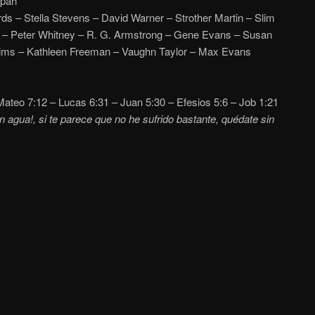
pah
s – Stella Stevens – David Warner – Strother Martin – Slim
s – Peter Whitney – R. G. Armstrong – Gene Evans – Susan
Mims – Kathleen Freeman – Vaughn Taylor – Max Evans
ateo 7:12 – Lucas 6:31 – Juan 5:30 – Efesios 5:6 – Job 1:21
n agua!, si te parece que no he sufrido bastante, quédate sin