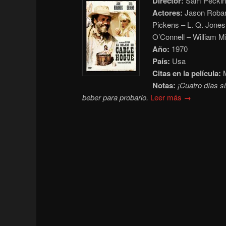
Director:
Sam Peckin
Actores:
Jason Robard
Pickens – L. Q. Jone
O’Connell – William 
Año:
1970
País:
Usa
Citas en la película:
M
Notas:
¡Cuatro días si
beber para probarlo.
Leer más →