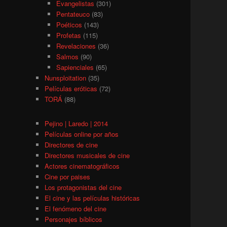
Evangelistas
(301)
Pentateuco
(83)
Poéticos
(143)
Profetas
(115)
Revelaciones
(36)
Salmos
(90)
Sapienciales
(65)
Nunsploitation
(35)
Películas eróticas
(72)
TORÁ
(88)
Pejino | Laredo | 2014
Películas online por años
Directores de cine
Directores musicales de cine
Actores cinematográficos
Cine por paises
Los protagonistas del cine
El cine y las películas históricas
El fenómeno del cine
Personajes bíblicos