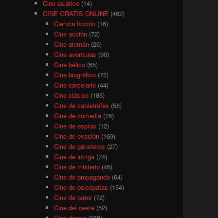
Cine asiático
(14)
CINE GRATIS ONLINE
(462)
Ciencia ficción
(16)
Cine acción
(72)
Cine alemán
(26)
Cine aventuras
(90)
Cine bélico
(65)
Cine biográfico
(72)
Cine carcelario
(44)
Cine clásico
(186)
Cine de catástrofes
(58)
Cine de comedia
(76)
Cine de espías
(12)
Cine de evasión
(169)
Cine de gánsteres
(27)
Cine de intriga
(74)
Cine de misterio
(46)
Cine de propaganda
(64)
Cine de psicópatas
(154)
Cine de terror
(72)
Cine del oeste
(52)
Cine drama
(368)