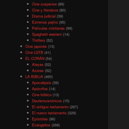
Cine suspense
(89)
Cine y literatura
(80)
Drama judicial
(39)
Estrenos pejino
(95)
Películas cristianas
(99)
Spaghetti western
(14)
Thrillers
(52)
Cine japonés
(13)
Cine LGTB
(41)
EL CORÁN
(54)
Aleyas
(52)
Azoras
(52)
LA BIBLIA
(460)
Apocalipsis
(39)
Apócrifos
(14)
Cine bíblico
(13)
Deuterocanónicos
(15)
El antiguo testamento
(267)
El nuevo testamento
(329)
Epístolas
(96)
Evangelios
(268)