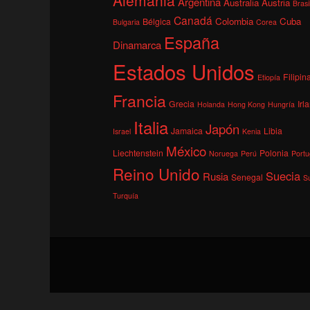
Argentina
Australia
Austria
Brasi
Canadá
Colombia
Cuba
Bélgica
Bulgaria
Corea
España
Dinamarca
Estados Unidos
Filipin
Etiopía
Francia
Grecia
Irl
Holanda
Hong Kong
Hungría
Italia
Japón
Jamaica
Libia
Israel
Kenia
México
Liechtenstein
Polonia
Noruega
Perú
Portu
Reino Unido
Suecia
Rusia
Senegal
S
Turquía