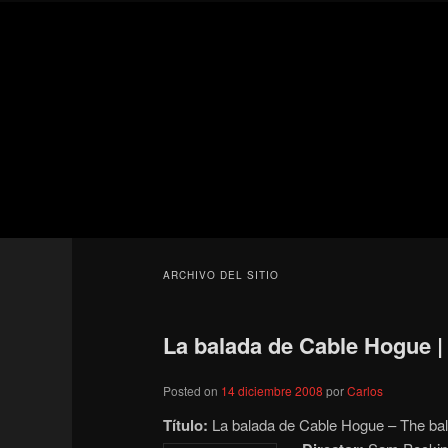
Ir
Ir
Secondary
al
al
menu
contenido
contenido
Para todos los públicos
principal
secundario
Blog de cine 
ARCHIVO DEL SITIO
La balada de Cable Hogue |
Posted on
14 diciembre 2008
por
Carlos
Título:
La balada de Cable Hogue – The ball