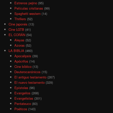
Estrenos pejino
(95)
Películas cristianas
(99)
Spaghetti western
(14)
Thrillers
(52)
Cine japonés
(13)
Cine LGTB
(41)
EL CORÁN
(54)
Aleyas
(52)
Azoras
(52)
LA BIBLIA
(460)
Apocalipsis
(39)
Apócrifos
(14)
Cine bíblico
(13)
Deuterocanónicos
(15)
El antiguo testamento
(267)
El nuevo testamento
(329)
Epístolas
(96)
Evangelios
(268)
Evangelistas
(301)
Pentateuco
(83)
Poéticos
(143)