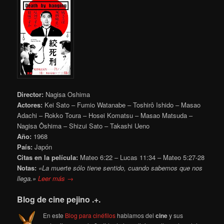
Director:
Nagisa Oshima
Actores:
Kei Sato – Fumio Watanabe – Toshirô Ishido – Masao
Adachi – Rokko Toura – Hosei Komatsu – Masao Matsuda –
Nagisa Ôshima – Shizui Sato – Takashi Ueno
Año:
1968
País:
Japón
Citas en la película:
Mateo 6:22 – Lucas 11:34 – Mateo 5:27-28
Notas:
«La muerte sólo tiene sentido, cuando sabemos que nos
llega.»
Leer más →
Blog de cine pejino .+.
En este
Blog para cinéfilos
hablamos del
cine
y sus