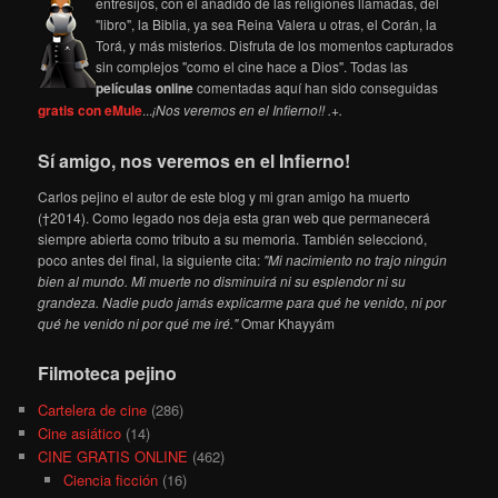
entresijos, con el añadido de las religiones llamadas, del
"libro", la Biblia, ya sea Reina Valera u otras, el Corán, la
Torá, y más misterios. Disfruta de los momentos capturados
sin complejos "como el cine hace a Dios". Todas las
películas online
comentadas aquí han sido conseguidas
gratis con eMule
...
¡Nos veremos en el Infierno!! .+.
Sí amigo, nos veremos en el Infierno!
Carlos pejino el autor de este blog y mi gran amigo ha muerto
(†2014). Como legado nos deja esta gran web que permanecerá
siempre abierta como tributo a su memoria. También seleccionó,
poco antes del final, la siguiente cita:
"Mi nacimiento no trajo ningún
bien al mundo. Mi muerte no disminuirá ni su esplendor ni su
grandeza. Nadie pudo jamás explicarme para qué he venido, ni por
qué he venido ni por qué me iré."
Omar Khayyám
Filmoteca pejino
Cartelera de cine
(286)
Cine asiático
(14)
CINE GRATIS ONLINE
(462)
Ciencia ficción
(16)