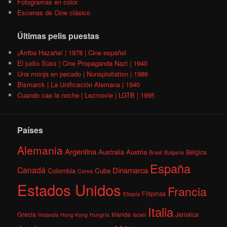
Fotogramas en color
Escenas de Cine clásico
Últimas pelis puestas
¡Arriba Hazaña! | 1978 | Cine español
El judío Süss | Cine Propaganda Nazi | 1940
Una monja en pecado | Nunsploitation | 1986
Bismarck | La Unificación Alemana | 1940
Cuando cae la noche | Lezmovie | LGTB | 1995
Países
Alemania
Argentina
Australia
Austria
Bélgica
Brasil
Bulgaria
España
Canadá
Dinamarca
Colombia
Cuba
Corea
Estados Unidos
Francia
Filipinas
Etiopía
Italia
Grecia
Irlanda
Jamaica
Holanda
Hong Kong
Hungría
Israel