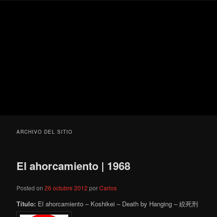
Ir
Ir
Secondary
Blog
al
al
menu
de
contenido
contenido
cine
Para todos los públicos
principal
secundario
pejino
Blog de cine pejino
ARCHIVO DEL SITIO
El ahorcamiento | 1968
Posted on
26 octubre 2012
por
Carlos
Título:
El ahorcamiento – Koshikei – Death by Hanging – 絞死刑