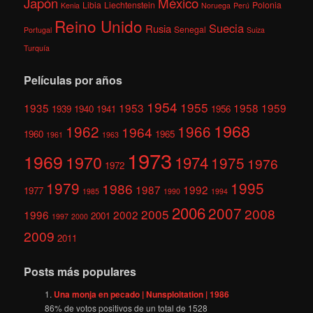
México
Japón
Libia
Liechtenstein
Polonia
Kenia
Noruega
Perú
Reino Unido
Suecia
Rusia
Senegal
Portugal
Suiza
Turquía
Películas por años
1954
1955
1935
1953
1958
1959
1939
1940
1941
1956
1968
1962
1966
1964
1960
1965
1961
1963
1973
1969
1970
1974
1975
1976
1972
1979
1995
1986
1987
1992
1977
1985
1990
1994
2006
2007
2008
2005
1996
2002
2001
1997
2000
2009
2011
Posts más populares
Una monja en pecado | Nunsploitation | 1986
86
% de votos positivos de un total de
1528