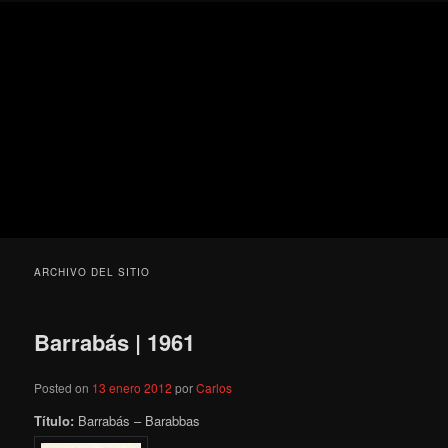
Ir
Ir
Secondary
Blog
al
al
menu
de
contenido
contenido
cine
Para todos los públicos
principal
secundario
pejino
Blog de cine pejino
ARCHIVO DEL SITIO
Barrabás | 1961
Posted on
13 enero 2012
por
Carlos
Título:
Barrabás – Barabbas