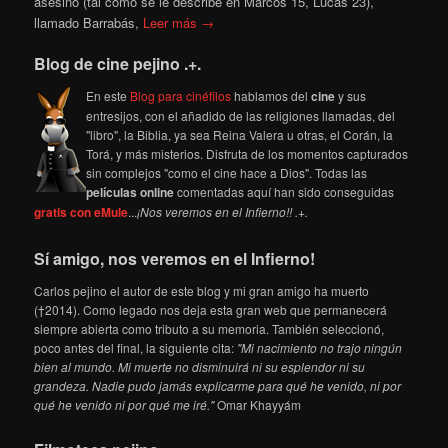
asesino (tal como se le describe en Marcos 15, Lucas 23),
llamado Barrabás,
Leer más →
Blog de cine pejino .+.
En este
Blog para cinéfilos
hablamos del
cine
y sus
entresijos, con el añadido de las religiones llamadas, del
"libro", la Biblia, ya sea Reina Valera u otras, el Corán, la
Torá, y más misterios. Disfruta de los momentos capturados
sin complejos "como el cine hace a Dios". Todas las
películas online
comentadas aquí han sido conseguidas
gratis con eMule
...
¡Nos veremos en el Infierno!! .+.
Sí amigo, nos veremos en el Infierno!
Carlos pejino el autor de este blog y mi gran amigo ha muerto
(†2014). Como legado nos deja esta gran web que permanecerá
siempre abierta como tributo a su memoria. También seleccionó,
poco antes del final, la siguiente cita:
"Mi nacimiento no trajo ningún
bien al mundo. Mi muerte no disminuirá ni su esplendor ni su
grandeza. Nadie pudo jamás explicarme para qué he venido, ni por
qué he venido ni por qué me iré."
Omar Khayyám