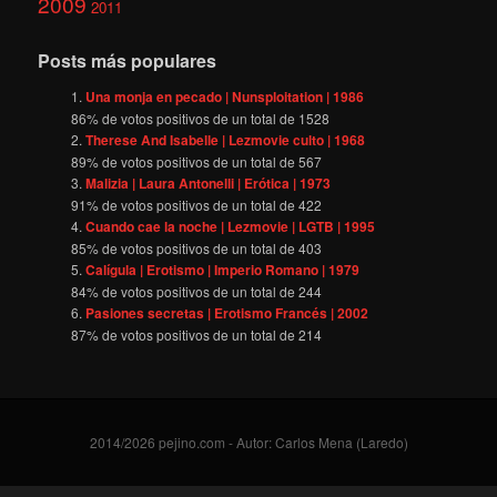
2009
2011
Posts más populares
Una monja en pecado | Nunsploitation | 1986
86
% de votos positivos de un total de
1528
Therese And Isabelle | Lezmovie culto | 1968
89
% de votos positivos de un total de
567
Malizia | Laura Antonelli | Erótica | 1973
91
% de votos positivos de un total de
422
Cuando cae la noche | Lezmovie | LGTB | 1995
85
% de votos positivos de un total de
403
Calígula | Erotismo | Imperio Romano | 1979
84
% de votos positivos de un total de
244
Pasiones secretas | Erotismo Francés | 2002
87
% de votos positivos de un total de
214
2014/2026 pejino.com - Autor: Carlos Mena (Laredo)