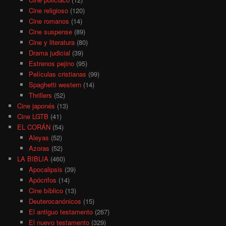
Cine religioso
(120)
Cine romanos
(14)
Cine suspense
(89)
Cine y literatura
(80)
Drama judicial
(39)
Estrenos pejino
(95)
Películas cristianas
(99)
Spaghetti western
(14)
Thrillers
(52)
Cine japonés
(13)
Cine LGTB
(41)
EL CORÁN
(54)
Aleyas
(52)
Azoras
(52)
LA BIBLIA
(460)
Apocalipsis
(39)
Apócrifos
(14)
Cine bíblico
(13)
Deuterocanónicos
(15)
El antiguo testamento
(267)
El nuevo testamento
(329)