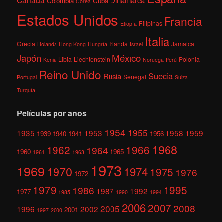
Canadá
Dinamarca
Colombia
Cuba
Corea
Estados Unidos
Francia
Filipinas
Etiopía
Italia
Grecia
Irlanda
Jamaica
Holanda
Hong Kong
Hungría
Israel
México
Japón
Libia
Liechtenstein
Polonia
Kenia
Noruega
Perú
Reino Unido
Suecia
Rusia
Senegal
Portugal
Suiza
Turquía
Películas por años
1954
1955
1935
1953
1958
1959
1939
1940
1941
1956
1968
1962
1966
1964
1960
1965
1961
1963
1973
1969
1970
1974
1975
1976
1972
1979
1995
1986
1987
1992
1977
1985
1990
1994
2006
2007
2008
2005
1996
2002
2001
1997
2000