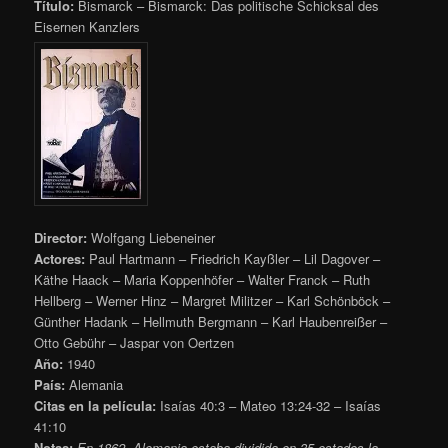
Título:
Bismarck – Bismarck: Das politische Schicksal des
Eisernen Kanzlers
Director:
Wolfgang Liebeneiner
Actores:
Paul Hartmann – Friedrich Kayßler – Lil Dagover –
Käthe Haack – Maria Koppenhöfer – Walter Franck – Ruth
Hellberg – Werner Hinz – Margret Militzer – Karl Schönböck –
Günther Hadank – Hellmuth Bergmann – Karl Haubenreißer –
Otto Gebühr – Jaspar von Oertzen
Año:
1940
País:
Alemania
Citas en la película:
Isaías 40:3 – Mateo 13:24-32 – Isaías
41:10
Notas:
En 1862, Alemania estaba dividida en 35 estados la