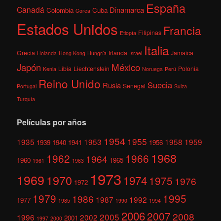
España
Canadá
Dinamarca
Colombia
Cuba
Corea
Estados Unidos
Francia
Filipinas
Etiopía
Italia
Grecia
Irlanda
Jamaica
Holanda
Hong Kong
Hungría
Israel
México
Japón
Libia
Liechtenstein
Polonia
Kenia
Noruega
Perú
Reino Unido
Suecia
Rusia
Senegal
Portugal
Suiza
Turquía
Películas por años
1954
1955
1935
1953
1958
1959
1939
1940
1941
1956
1968
1962
1966
1964
1960
1965
1961
1963
1973
1969
1970
1974
1975
1976
1972
1979
1995
1986
1987
1992
1977
1985
1990
1994
2006
2007
2008
2005
1996
2002
2001
1997
2000