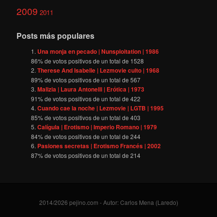
2009
2011
Posts más populares
Una monja en pecado | Nunsploitation | 1986
86
% de votos positivos de un total de
1528
Therese And Isabelle | Lezmovie culto | 1968
89
% de votos positivos de un total de
567
Malizia | Laura Antonelli | Erótica | 1973
91
% de votos positivos de un total de
422
Cuando cae la noche | Lezmovie | LGTB | 1995
85
% de votos positivos de un total de
403
Calígula | Erotismo | Imperio Romano | 1979
84
% de votos positivos de un total de
244
Pasiones secretas | Erotismo Francés | 2002
87
% de votos positivos de un total de
214
2014/2026 pejino.com - Autor: Carlos Mena (Laredo)