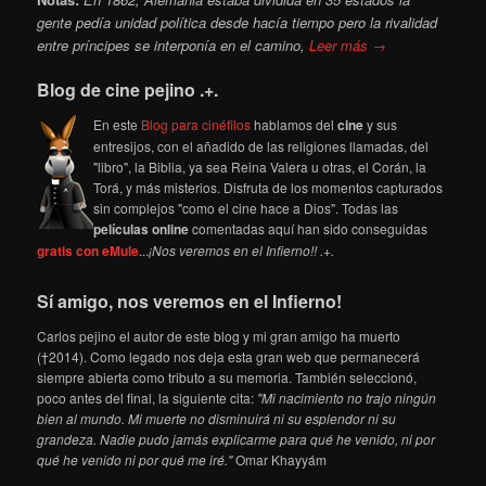
gente pedía unidad política desde hacía tiempo pero la rivalidad
entre príncipes se interponía en el camino,
Leer más →
Blog de cine pejino .+.
En este
Blog para cinéfilos
hablamos del
cine
y sus
entresijos, con el añadido de las religiones llamadas, del
"libro", la Biblia, ya sea Reina Valera u otras, el Corán, la
Torá, y más misterios. Disfruta de los momentos capturados
sin complejos "como el cine hace a Dios". Todas las
películas online
comentadas aquí han sido conseguidas
gratis con eMule
...
¡Nos veremos en el Infierno!! .+.
Sí amigo, nos veremos en el Infierno!
Carlos pejino el autor de este blog y mi gran amigo ha muerto
(†2014). Como legado nos deja esta gran web que permanecerá
siempre abierta como tributo a su memoria. También seleccionó,
poco antes del final, la siguiente cita:
"Mi nacimiento no trajo ningún
bien al mundo. Mi muerte no disminuirá ni su esplendor ni su
grandeza. Nadie pudo jamás explicarme para qué he venido, ni por
qué he venido ni por qué me iré."
Omar Khayyám