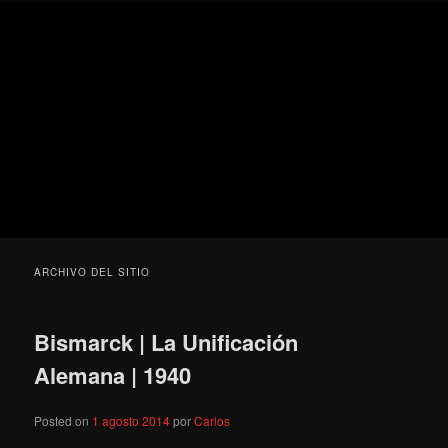
Ir
Ir
Secondary
Blog
al
al
menu
de
contenido
contenido
cine
Para todos los públicos
principal
secundario
pejino
Blog de cine pejino
ARCHIVO DEL SITIO
Bismarck | La Unificación
Alemana | 1940
Posted on
1 agosto 2014
por
Carlos