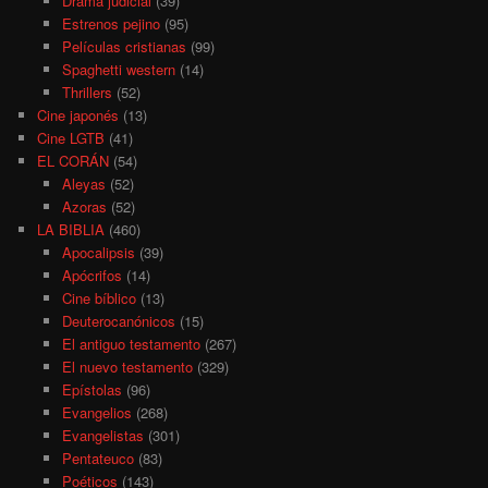
Drama judicial
(39)
Estrenos pejino
(95)
Películas cristianas
(99)
Spaghetti western
(14)
Thrillers
(52)
Cine japonés
(13)
Cine LGTB
(41)
EL CORÁN
(54)
Aleyas
(52)
Azoras
(52)
LA BIBLIA
(460)
Apocalipsis
(39)
Apócrifos
(14)
Cine bíblico
(13)
Deuterocanónicos
(15)
El antiguo testamento
(267)
El nuevo testamento
(329)
Epístolas
(96)
Evangelios
(268)
Evangelistas
(301)
Pentateuco
(83)
Poéticos
(143)