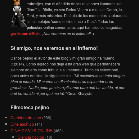
entresijos, con el añadido de las religiones llamadas, del
"libro", la Biblia, ya sea Reina Valera u otras, el Corán, la
Torá, y más misterios. Disfruta de los momentos capturados
sin complejos "como el cine hace a Dios". Todas las
películas online
comentadas aquí han sido conseguidas
gratis con eMule
...
¡Nos veremos en el Infierno!! .+.
Sí amigo, nos veremos en el Infierno!
Carlos pejino el autor de este blog y mi gran amigo ha muerto
(†2014). Como legado nos deja esta gran web que permanecerá
siempre abierta como tributo a su memoria. También seleccionó,
poco antes del final, la siguiente cita:
"Mi nacimiento no trajo ningún
bien al mundo. Mi muerte no disminuirá ni su esplendor ni su
grandeza. Nadie pudo jamás explicarme para qué he venido, ni por
qué he venido ni por qué me iré."
Omar Khayyám
Filmoteca pejino
Cartelera de cine
(286)
Cine asiático
(14)
CINE GRATIS ONLINE
(462)
Ciencia ficción
(16)