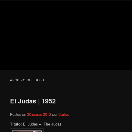
Ir
Ir
Secondary
Blog
al
al
menu
de
contenido
contenido
cine
Para todos los públicos
principal
secundario
pejino
Blog de cine pejino
ARCHIVO DEL SITIO
El Judas | 1952
Posted on
30 marzo 2012
por
Carlos
Título:
El Judas – The Judas