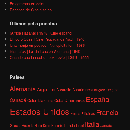
Fotogramas en color
Escenas de Cine clásico
Últimas pelis puestas
¡Arriba Hazaña! | 1978 | Cine español
El judío Süss | Cine Propaganda Nazi | 1940
Una monja en pecado | Nunsploitation | 1986
Bismarck | La Unificación Alemana | 1940
Cuando cae la noche | Lezmovie | LGTB | 1995
Países
Alemania
Argentina
Australia
Austria
Bélgica
Brasil
Bulgaria
España
Canadá
Dinamarca
Colombia
Cuba
Corea
Estados Unidos
Francia
Filipinas
Etiopía
Italia
Grecia
Irlanda
Jamaica
Holanda
Hong Kong
Hungría
Israel