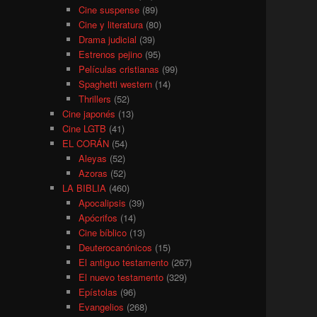
Cine suspense
(89)
Cine y literatura
(80)
Drama judicial
(39)
Estrenos pejino
(95)
Películas cristianas
(99)
Spaghetti western
(14)
Thrillers
(52)
Cine japonés
(13)
Cine LGTB
(41)
EL CORÁN
(54)
Aleyas
(52)
Azoras
(52)
LA BIBLIA
(460)
Apocalipsis
(39)
Apócrifos
(14)
Cine bíblico
(13)
Deuterocanónicos
(15)
El antiguo testamento
(267)
El nuevo testamento
(329)
Epístolas
(96)
Evangelios
(268)