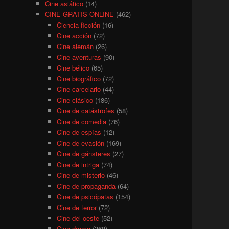
Cine asiático
(14)
CINE GRATIS ONLINE
(462)
Ciencia ficción
(16)
Cine acción
(72)
Cine alemán
(26)
Cine aventuras
(90)
Cine bélico
(65)
Cine biográfico
(72)
Cine carcelario
(44)
Cine clásico
(186)
Cine de catástrofes
(58)
Cine de comedia
(76)
Cine de espías
(12)
Cine de evasión
(169)
Cine de gánsteres
(27)
Cine de intriga
(74)
Cine de misterio
(46)
Cine de propaganda
(64)
Cine de psicópatas
(154)
Cine de terror
(72)
Cine del oeste
(52)
Cine drama
(368)