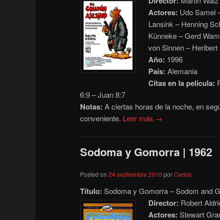
Director:
Martin Walz
Actores:
Udo Samel – 
Lansink – Henning Sch
Künneke – Gerd Wamel
von Sinnen – Heribert
Año:
1996
País:
Alemania
Citas en la película:
R
6:9 – Juan 8:7
Notas:
A ciertas horas de la noche, en seg
conveniente.
Leer más →
Sodoma y Gomorra | 1962
Posted on
24 septiembre 2010
por
Carlos
Título:
Sodoma y Gomorra – Sodom and 
Director:
Robert Aldri
Actores:
Stewart Gran