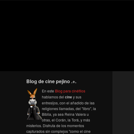
Blog de cine pejino .+.
En este
Blog para cinéfilos
hablamos del
cine
y sus
entresijos, con el añadido de las
religiones llamadas, del "libro", la
Biblia, ya sea Reina Valera u
otras, el Corán, la Torá, y más
misterios. Disfruta de los momentos
capturados sin complejos "como el cine