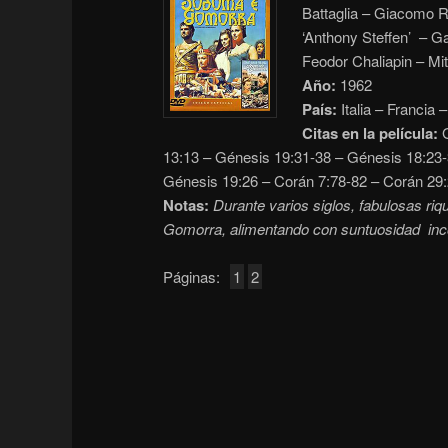
Battaglia – Giacomo R
‘Anthony Steffen’ – Ga
Feodor Chaliapin – Mit
Año:
1962
País:
Italia – Francia 
Citas en la película:
G
13:13 – Génesis 19:31-38 – Génesis 18:23-
Génesis 19:26 – Corán 7:78-82 – Corán 29
Notas:
Durante varios siglos, fabulosas r
Gomorra, alimentando con suntuosidad inc
Páginas:
1
2