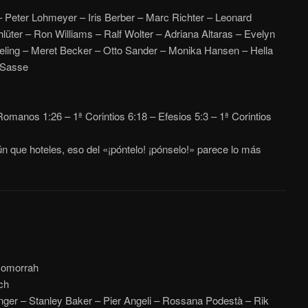
Peter Lohmeyer – Iris Berber – Marc Richter – Leonard
lüter – Ron Williams – Ralf Wolter – Adriana Altaras – Evelyn
ing – Meret Becker – Otto Sander – Monika Hansen – Hella
 Sasse
omanos 1:26 – 1ª Corintios 6:18 – Efesios 5:3 – 1ª Corintios
ún que hoteles, eso del «¡póntelo! ¡pónselo!» parece lo más
Gomorrah
ch
ger – Stanley Baker – Pier Angeli – Rossana Podestà – Rik