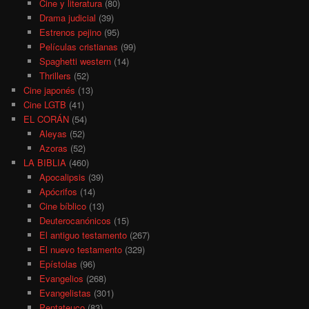
Cine y literatura
(80)
Drama judicial
(39)
Estrenos pejino
(95)
Películas cristianas
(99)
Spaghetti western
(14)
Thrillers
(52)
Cine japonés
(13)
Cine LGTB
(41)
EL CORÁN
(54)
Aleyas
(52)
Azoras
(52)
LA BIBLIA
(460)
Apocalipsis
(39)
Apócrifos
(14)
Cine bíblico
(13)
Deuterocanónicos
(15)
El antiguo testamento
(267)
El nuevo testamento
(329)
Epístolas
(96)
Evangelios
(268)
Evangelistas
(301)
Pentateuco
(83)