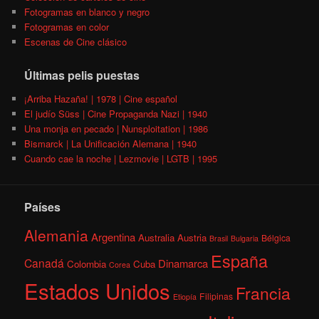
Fotogramas en blanco y negro
Fotogramas en color
Escenas de Cine clásico
Últimas pelis puestas
¡Arriba Hazaña! | 1978 | Cine español
El judío Süss | Cine Propaganda Nazi | 1940
Una monja en pecado | Nunsploitation | 1986
Bismarck | La Unificación Alemana | 1940
Cuando cae la noche | Lezmovie | LGTB | 1995
Países
Alemania
Argentina
Australia
Austria
Bélgica
Brasil
Bulgaria
España
Canadá
Dinamarca
Colombia
Cuba
Corea
Estados Unidos
Francia
Filipinas
Etiopía