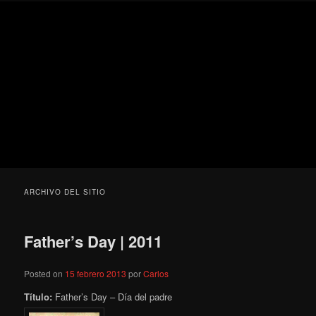
Ir
Ir
Secondary
Blog
al
al
menu
de
contenido
contenido
cine
Para todos los públicos
principal
secundario
pejino
Blog de cine pejino
ARCHIVO DEL SITIO
Father’s Day | 2011
Posted on
15 febrero 2013
por
Carlos
Título:
Father’s Day – Día del padre