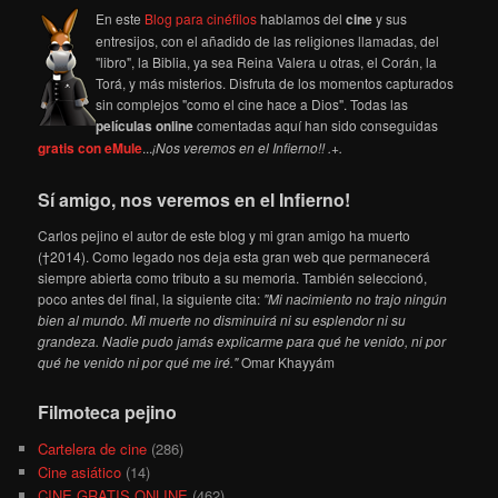
En este
Blog para cinéfilos
hablamos del
cine
y sus
entresijos, con el añadido de las religiones llamadas, del
"libro", la Biblia, ya sea Reina Valera u otras, el Corán, la
Torá, y más misterios. Disfruta de los momentos capturados
sin complejos "como el cine hace a Dios". Todas las
películas online
comentadas aquí han sido conseguidas
gratis con eMule
...
¡Nos veremos en el Infierno!! .+.
Sí amigo, nos veremos en el Infierno!
Carlos pejino el autor de este blog y mi gran amigo ha muerto
(†2014). Como legado nos deja esta gran web que permanecerá
siempre abierta como tributo a su memoria. También seleccionó,
poco antes del final, la siguiente cita:
"Mi nacimiento no trajo ningún
bien al mundo. Mi muerte no disminuirá ni su esplendor ni su
grandeza. Nadie pudo jamás explicarme para qué he venido, ni por
qué he venido ni por qué me iré."
Omar Khayyám
Filmoteca pejino
Cartelera de cine
(286)
Cine asiático
(14)
CINE GRATIS ONLINE
(462)