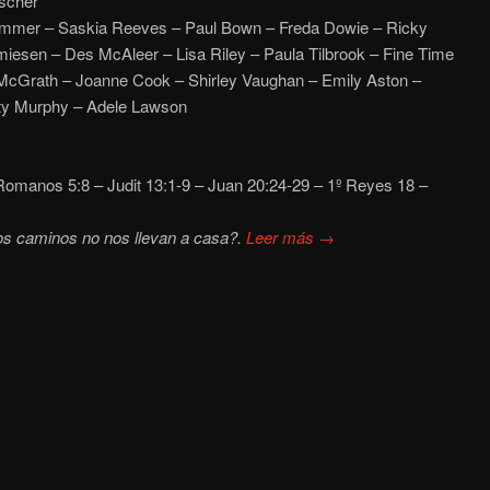
scher
mer – Saskia Reeves – Paul Bown – Freda Dowie – Ricky
iesen – Des McAleer – Lisa Riley – Paula Tilbrook – Fine Time
 McGrath – Joanne Cook – Shirley Vaughan – Emily Aston –
ty Murphy – Adele Lawson
omanos 5:8 – Judit 13:1-9 – Juan 20:24-29 – 1º Reyes 18 –
os caminos no nos llevan a casa?.
Leer más →