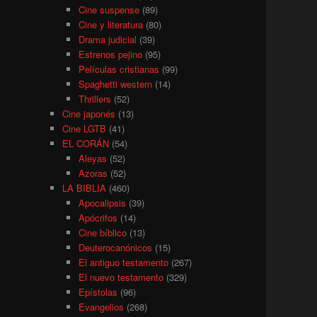
Cine suspense
(89)
Cine y literatura
(80)
Drama judicial
(39)
Estrenos pejino
(95)
Películas cristianas
(99)
Spaghetti western
(14)
Thrillers
(52)
Cine japonés
(13)
Cine LGTB
(41)
EL CORÁN
(54)
Aleyas
(52)
Azoras
(52)
LA BIBLIA
(460)
Apocalipsis
(39)
Apócrifos
(14)
Cine bíblico
(13)
Deuterocanónicos
(15)
El antiguo testamento
(267)
El nuevo testamento
(329)
Epístolas
(96)
Evangelios
(268)