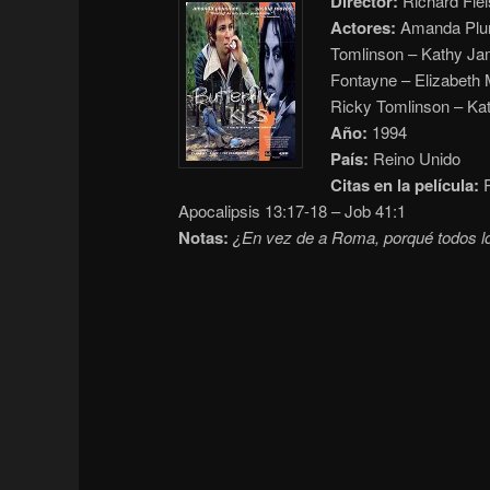
Director:
Richard Flei
Actores:
Amanda Plum
Tomlinson – Kathy Jam
Fontayne – Elizabeth
Ricky Tomlinson – Ka
Año:
1994
País:
Reino Unido
Citas en la película:
R
Apocalipsis 13:17-18 – Job 41:1
Notas:
¿En vez de a Roma, porqué todos l