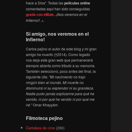
hace a Dios". Todas las
películas online
comentadas aquí han sido conseguidas
gratis con eMule
...
¡Nos veremos en el
Infierno!! .+.
Sí amigo, nos veremos en el
Infierno!
Carlos pejino el autor de este blog y mi gran
amigo ha muerto (†2014). Como legado
nos deja esta gran web que permanecerá
siempre abierta como tributo a su memoria.
También seleccionó, poco antes del final, la
siguiente cita:
"Mi nacimiento no trajo
ningún bien al mundo. Mi muerte no
disminuirá ni su esplendor ni su grandeza.
Nadie pudo jamás explicarme para qué he
venido, ni por qué he venido ni por qué me
iré."
Omar Khayyám
Filmoteca pejino
Cartelera de cine
(286)