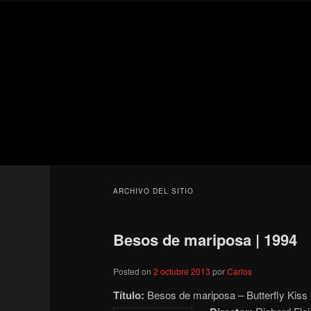
Ir
Ir
Secondary
al
al
menu
contenido
contenido
Para todos los públicos
principal
secundario
Blog de cine 
ARCHIVO DEL SITIO
Besos de mariposa | 1994
Posted on
2 octubre 2013
por
Carlos
Título:
Besos de mariposa – Butterfly Kiss