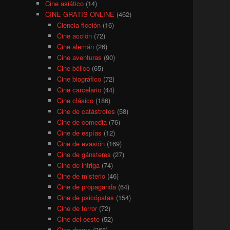
Cine asiático
(14)
CINE GRATIS ONLINE
(462)
Ciencia ficción
(16)
Cine acción
(72)
Cine alemán
(26)
Cine aventuras
(90)
Cine bélico
(65)
Cine biográfico
(72)
Cine carcelario
(44)
Cine clásico
(186)
Cine de catástrofes
(58)
Cine de comedia
(76)
Cine de espías
(12)
Cine de evasión
(169)
Cine de gánsteres
(27)
Cine de intriga
(74)
Cine de misterio
(46)
Cine de propaganda
(64)
Cine de psicópatas
(154)
Cine de terror
(72)
Cine del oeste
(52)
Cine drama
(368)