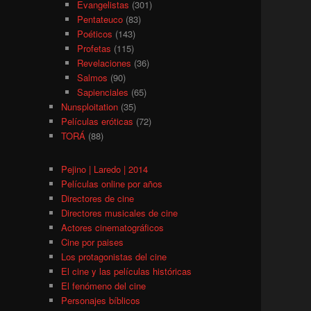
Evangelistas
(301)
Pentateuco
(83)
Poéticos
(143)
Profetas
(115)
Revelaciones
(36)
Salmos
(90)
Sapienciales
(65)
Nunsploitation
(35)
Películas eróticas
(72)
TORÁ
(88)
Pejino | Laredo | 2014
Películas online por años
Directores de cine
Directores musicales de cine
Actores cinematográficos
Cine por paises
Los protagonistas del cine
El cine y las películas históricas
El fenómeno del cine
Personajes bíblicos