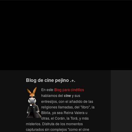
Blog de cine pejino .+.
En este
Blog para cinéfilos
hablamos del
cine
y sus
entresijos, con el añadido de las
religiones llamadas, del "libro", la
Biblia, ya sea Reina Valera u
otras, el Corán, la Torá, y más
misterios. Disfruta de los momentos
capturados sin complejos "como el cine