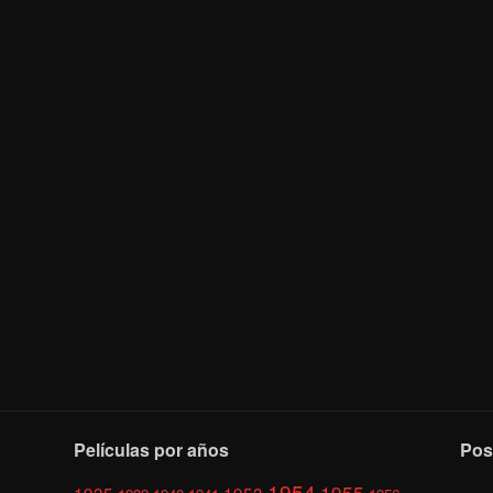
Películas por años
Pos
1954
1955
1935
1953