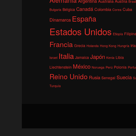
Argentina
Australia
Austria
Brasi
Canadá
Colombia
Cuba
Bélgica
Bulgaria
Corea
España
Dinamarca
Estados Unidos
Filipin
Etiopía
Francia
Grecia
Irl
Holanda
Hong Kong
Hungría
Italia
Japón
Jamaica
Libia
Israel
Kenia
México
Liechtenstein
Polonia
Noruega
Perú
Portu
Reino Unido
Suecia
Rusia
Senegal
S
Turquía