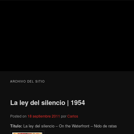
Ir
Ir
Secondary
Blog
al
al
menu
de
contenido
contenido
cine
Para todos los públicos
principal
secundario
pejino
Blog de cine pejino
ARCHIVO DEL SITIO
La ley del silencio | 1954
Posted on
18 septiembre 2011
por
Carlos
Título:
La ley del silencio – On the Waterfront – Nido de ratas