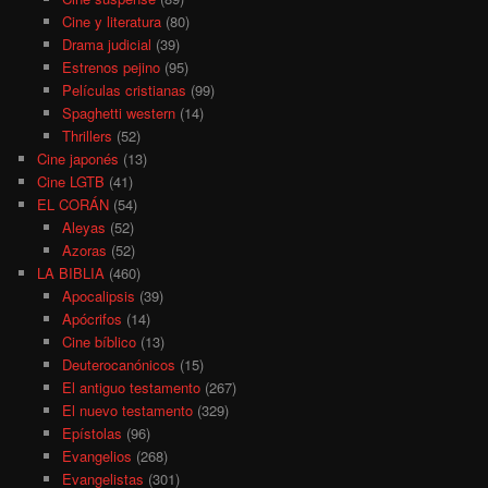
Cine y literatura
(80)
Drama judicial
(39)
Estrenos pejino
(95)
Películas cristianas
(99)
Spaghetti western
(14)
Thrillers
(52)
Cine japonés
(13)
Cine LGTB
(41)
EL CORÁN
(54)
Aleyas
(52)
Azoras
(52)
LA BIBLIA
(460)
Apocalipsis
(39)
Apócrifos
(14)
Cine bíblico
(13)
Deuterocanónicos
(15)
El antiguo testamento
(267)
El nuevo testamento
(329)
Epístolas
(96)
Evangelios
(268)
Evangelistas
(301)