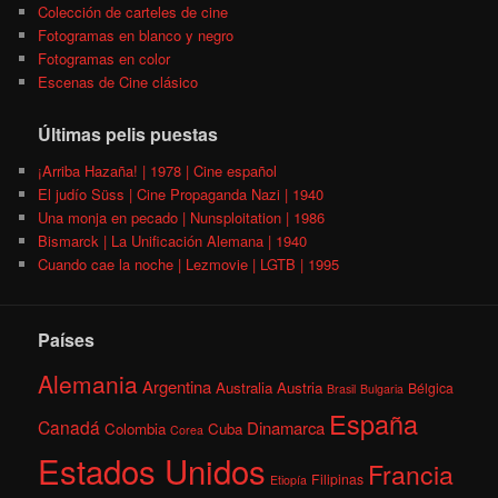
Colección de carteles de cine
Fotogramas en blanco y negro
Fotogramas en color
Escenas de Cine clásico
Últimas pelis puestas
¡Arriba Hazaña! | 1978 | Cine español
El judío Süss | Cine Propaganda Nazi | 1940
Una monja en pecado | Nunsploitation | 1986
Bismarck | La Unificación Alemana | 1940
Cuando cae la noche | Lezmovie | LGTB | 1995
Países
Alemania
Argentina
Australia
Austria
Bélgica
Brasil
Bulgaria
España
Canadá
Dinamarca
Colombia
Cuba
Corea
Estados Unidos
Francia
Filipinas
Etiopía