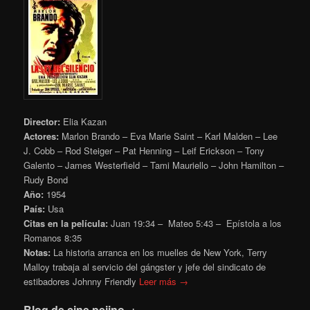
Director:
Elia Kazan
Actores:
Marlon Brando – Eva Marie Saint – Karl Malden – Lee
J. Cobb – Rod Steiger – Pat Henning – Leif Erickson – Tony
Galento – James Westerfield – Tami Mauriello – John Hamilton –
Rudy Bond
Año:
1954
País:
Usa
Citas en la película:
Juan 19:34 – Mateo 5:43 – Epístola a los
Romanos 8:35
Notas:
La historia arranca en los muelles de New York, Terry
Malloy
trabaja al servicio del gángster y jefe del sindicato de
estibadores Johnny Friendly
Leer más →
Blog de cine pejino .+.