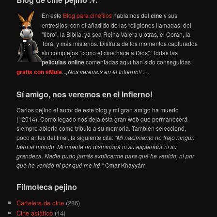
En este
Blog para cinéfilos
hablamos del
cine
y sus
entresijos, con el añadido de las religiones llamadas, del
"libro", la Biblia, ya sea Reina Valera u otras, el Corán, la
Torá, y más misterios. Disfruta de los momentos capturados
sin complejos "como el cine hace a Dios". Todas las
películas online
comentadas aquí han sido conseguidas
gratis con eMule
...
¡Nos veremos en el Infierno!! .+.
Sí amigo, nos veremos en el Infierno!
Carlos pejino el autor de este blog y mi gran amigo ha muerto
(†2014). Como legado nos deja esta gran web que permanecerá
siempre abierta como tributo a su memoria. También seleccionó,
poco antes del final, la siguiente cita:
"Mi nacimiento no trajo ningún
bien al mundo. Mi muerte no disminuirá ni su esplendor ni su
grandeza. Nadie pudo jamás explicarme para qué he venido, ni por
qué he venido ni por qué me iré."
Omar Khayyám
Filmoteca pejino
Cartelera de cine
(286)
Cine asiático
(14)