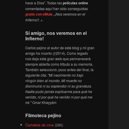
hace a Dios". Todas las
películas online
comentadas aquí han sido conseguidas
gratis con eMule
...
¡Nos veremos en el
Infierno!! .+.
Sí amigo, nos veremos en el
Infierno!
Carlos pejino el autor de este blog y mi gran
amigo ha muerto (†2014). Como legado
nos deja esta gran web que permanecerá
siempre abierta como tributo a su memoria.
También seleccionó, poco antes del final, la
siguiente cita:
"Mi nacimiento no trajo
ningún bien al mundo. Mi muerte no
disminuirá ni su esplendor ni su grandeza.
Nadie pudo jamás explicarme para qué he
venido, ni por qué he venido ni por qué me
iré."
Omar Khayyám
Filmoteca pejino
Cartelera de cine
(286)