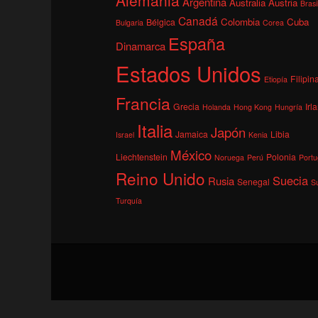
Argentina
Australia
Austria
Brasi
Canadá
Colombia
Cuba
Bélgica
Bulgaria
Corea
España
Dinamarca
Estados Unidos
Filipin
Etiopía
Francia
Grecia
Irl
Holanda
Hong Kong
Hungría
Italia
Japón
Jamaica
Libia
Israel
Kenia
México
Liechtenstein
Polonia
Noruega
Perú
Portu
Reino Unido
Suecia
Rusia
Senegal
S
Turquía