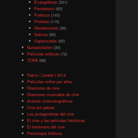
Evangelistas
(301)
Pentateuco
(83)
Poéticos
(143)
Profetas
(115)
Revelaciones
(36)
Salmos
(90)
Sapienciales
(65)
Nunsploitation
(35)
Películas eróticas
(72)
TORÁ
(88)
Pejino | Laredo | 2014
Películas online por años
Directores de cine
Directores musicales de cine
Actores cinematográficos
Cine por paises
Los protagonistas del cine
El cine y las películas históricas
El fenómeno del cine
Personajes bíblicos