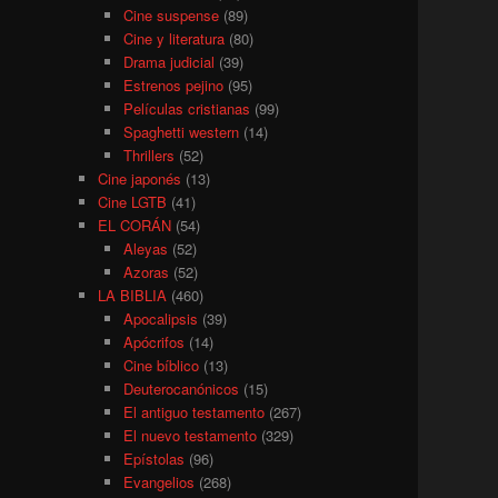
Cine suspense
(89)
Cine y literatura
(80)
Drama judicial
(39)
Estrenos pejino
(95)
Películas cristianas
(99)
Spaghetti western
(14)
Thrillers
(52)
Cine japonés
(13)
Cine LGTB
(41)
EL CORÁN
(54)
Aleyas
(52)
Azoras
(52)
LA BIBLIA
(460)
Apocalipsis
(39)
Apócrifos
(14)
Cine bíblico
(13)
Deuterocanónicos
(15)
El antiguo testamento
(267)
El nuevo testamento
(329)
Epístolas
(96)
Evangelios
(268)