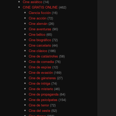
Cine asiático
(14)
CINE GRATIS ONLINE
(462)
Ciencia ficción
(16)
Cine acción
(72)
Cine alemán
(26)
Cine aventuras
(90)
Cine bélico
(65)
Cine biográfico
(72)
Cine carcelario
(44)
Cine clásico
(186)
Cine de catástrofes
(58)
Cine de comedia
(76)
Cine de espías
(12)
Cine de evasión
(169)
Cine de gánsteres
(27)
Cine de intriga
(74)
Cine de misterio
(46)
Cine de propaganda
(64)
Cine de psicópatas
(154)
Cine de terror
(72)
Cine del oeste
(52)
Cine drama
(368)