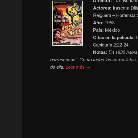
Director:
Luis Buñuel
Actores:
Irasema Dilia
Reiguera – Hortensia
Año:
1953
País:
México
Citas en la película:
L
Sabiduría 2:22-24
Notas:
En 1930 había 
borrascosas”. Como todos los surrealistas, 
de ella.
Leer más →