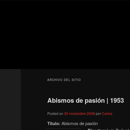
Ir
Ir
Secondary
al
al
menu
contenido
contenido
Para todos los públicos
principal
secundario
Blog de cine 
ARCHIVO DEL SITIO
Abismos de pasión | 1953
Posted on
30 noviembre 2008
por
Carlos
Título:
Abismos de pasión