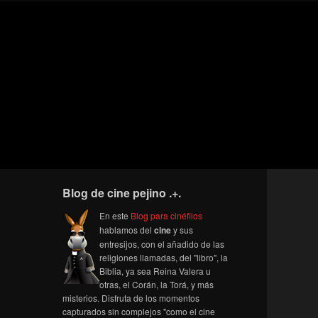
Blog de cine pejino .+.
En este
Blog para cinéfilos
hablamos del
cine
y sus
entresijos, con el añadido de las
religiones llamadas, del "libro", la
Biblia, ya sea Reina Valera u
otras, el Corán, la Torá, y más
misterios. Disfruta de los momentos
capturados sin complejos "como el cine