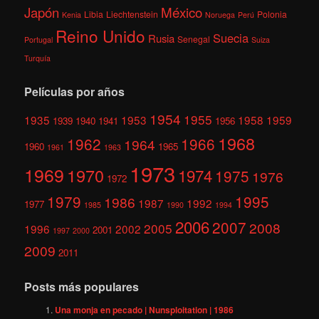
México
Japón
Libia
Liechtenstein
Polonia
Kenia
Noruega
Perú
Reino Unido
Suecia
Rusia
Senegal
Portugal
Suiza
Turquía
Películas por años
1954
1955
1935
1953
1958
1959
1939
1940
1941
1956
1968
1962
1966
1964
1960
1965
1961
1963
1973
1969
1970
1974
1975
1976
1972
1979
1995
1986
1987
1992
1977
1985
1990
1994
2006
2007
2008
2005
1996
2002
2001
1997
2000
2009
2011
Posts más populares
Una monja en pecado | Nunsploitation | 1986