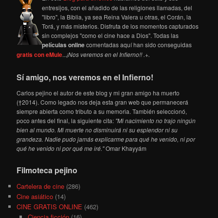
entresijos, con el añadido de las religiones llamadas, del
"libro", la Biblia, ya sea Reina Valera u otras, el Corán, la
Torá, y más misterios. Disfruta de los momentos capturados
sin complejos "como el cine hace a Dios". Todas las
películas online
comentadas aquí han sido conseguidas
gratis con eMule
...
¡Nos veremos en el Infierno!! .+.
Sí amigo, nos veremos en el Infierno!
Carlos pejino el autor de este blog y mi gran amigo ha muerto
(†2014). Como legado nos deja esta gran web que permanecerá
siempre abierta como tributo a su memoria. También seleccionó,
poco antes del final, la siguiente cita:
"Mi nacimiento no trajo ningún
bien al mundo. Mi muerte no disminuirá ni su esplendor ni su
grandeza. Nadie pudo jamás explicarme para qué he venido, ni por
qué he venido ni por qué me iré."
Omar Khayyám
Filmoteca pejino
Cartelera de cine
(286)
Cine asiático
(14)
CINE GRATIS ONLINE
(462)
Ciencia ficción
(16)