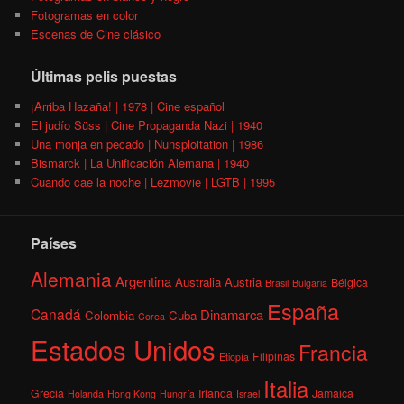
Fotogramas en color
Escenas de Cine clásico
Últimas pelis puestas
¡Arriba Hazaña! | 1978 | Cine español
El judío Süss | Cine Propaganda Nazi | 1940
Una monja en pecado | Nunsploitation | 1986
Bismarck | La Unificación Alemana | 1940
Cuando cae la noche | Lezmovie | LGTB | 1995
Países
Alemania
Argentina
Australia
Austria
Bélgica
Brasil
Bulgaria
España
Canadá
Dinamarca
Colombia
Cuba
Corea
Estados Unidos
Francia
Filipinas
Etiopía
Italia
Grecia
Irlanda
Jamaica
Holanda
Hong Kong
Hungría
Israel