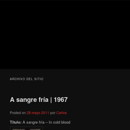
Ir
Ir
Secondary
Blog
al
al
menu
de
contenido
contenido
cine
Para todos los públicos
principal
secundario
pejino
Blog de cine pejino
ARCHIVO DEL SITIO
A sangre fría | 1967
Posted on
28 mayo 2011
por
Carlos
Título:
A sangre fría – In cold blood