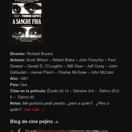
Director:
Richard Brooks
Actores:
Scott Wilson – Robert Blake – John Forsythe – Paul
Stewart – Gerald S. O’Loughlin – Will Geer – Jeff Corey – John
Gallaudet – James Flavin – Charles McGraw – John McLiam
Año:
1967
País:
Usa
Citas en la película:
Éxodo 20:13 – Génesis 9:6 – Salmo 25:2-
5 – Salmo 23
Notas:
Me gustaría pedir perdón, ¿pero a quién?. ¿Pero a
quién?.
Leer más →
Blog de cine pejino .+.
En este
Blog para cinéfilos
hablamos del
cine
y sus