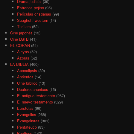
Drama judicial
(39)
Estrenos pejino
(95)
Películas cristianas
(99)
Spaghetti western
(14)
Thrillers
(52)
Cine japonés
(13)
Cine LGTB
(41)
EL CORÁN
(54)
Aleyas
(52)
Azoras
(52)
LA BIBLIA
(460)
Apocalipsis
(39)
Apócrifos
(14)
Cine bíblico
(13)
Deuterocanónicos
(15)
El antiguo testamento
(267)
El nuevo testamento
(329)
Epístolas
(96)
Evangelios
(268)
Evangelistas
(301)
Pentateuco
(83)
Poéticos
(143)