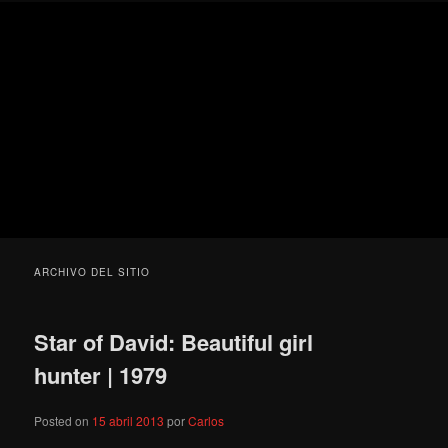
Ir
Ir
Secondary
Blog
al
al
menu
de
contenido
contenido
cine
Para todos los públicos
principal
secundario
pejino
Blog de cine pejino
ARCHIVO DEL SITIO
Star of David: Beautiful girl
hunter | 1979
Posted on
15 abril 2013
por
Carlos