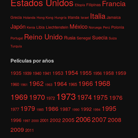
Estados Unidos
Francia
Filipinas
Etiopía
Italia
Grecia
Irlanda
Jamaica
Holanda
Hong Kong
Hungría
Israel
México
Japón
Libia
Liechtenstein
Polonia
Kenia
Noruega
Perú
Reino Unido
Suecia
Rusia
Senegal
Portugal
Suiza
Turquía
Películas por años
1954
1955
1935
1953
1958
1959
1939
1940
1941
1956
1968
1962
1966
1964
1960
1965
1961
1963
1973
1969
1970
1974
1975
1976
1972
1979
1995
1986
1987
1992
1977
1985
1990
1994
2006
2007
2008
2005
1996
2002
2001
1997
2000
2009
2011