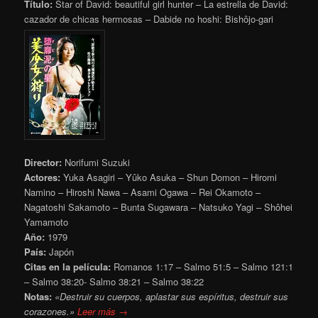
Título:
Star of David: beautiful girl hunter – La estrella de David:
cazador de chicas hermosas – Dabide no hoshi: Bishôjo-gari
Director:
Norifumi Suzuki
Actores:
Yuka Asagiri – Yûko Asuka – Shun Domon – Hiromi
Namino – Hiroshi Nawa – Asami Ogawa – Rei Okamoto –
Nagatoshi Sakamoto – Bunta Sugawara – Natsuko Yagi – Shôhei
Yamamoto
Año:
1979
País:
Japón
Citas en la película:
Romanos 1:17 – Salmo 51:5 – Salmo 121:1
– Salmo 38:20- Salmo 38:21 – Salmo 38:22
Notas:
«Destruir su cuerpos, aplastar sus espíritus, destruir sus
corazones.»
Leer más →