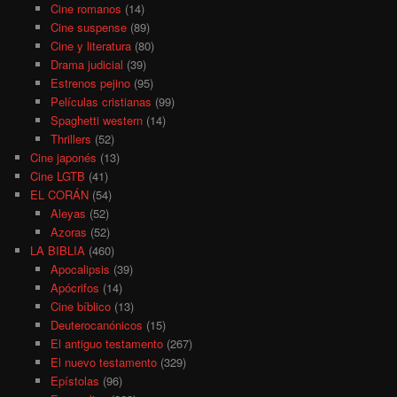
Cine romanos
(14)
Cine suspense
(89)
Cine y literatura
(80)
Drama judicial
(39)
Estrenos pejino
(95)
Películas cristianas
(99)
Spaghetti western
(14)
Thrillers
(52)
Cine japonés
(13)
Cine LGTB
(41)
EL CORÁN
(54)
Aleyas
(52)
Azoras
(52)
LA BIBLIA
(460)
Apocalipsis
(39)
Apócrifos
(14)
Cine bíblico
(13)
Deuterocanónicos
(15)
El antiguo testamento
(267)
El nuevo testamento
(329)
Epístolas
(96)