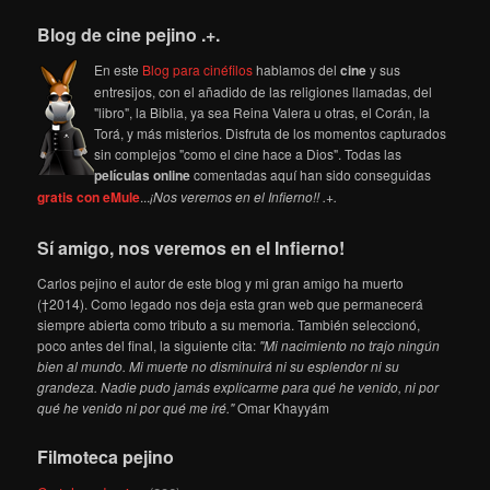
Blog de cine pejino .+.
En este
Blog para cinéfilos
hablamos del
cine
y sus
entresijos, con el añadido de las religiones llamadas, del
"libro", la Biblia, ya sea Reina Valera u otras, el Corán, la
Torá, y más misterios. Disfruta de los momentos capturados
sin complejos "como el cine hace a Dios". Todas las
películas online
comentadas aquí han sido conseguidas
gratis con eMule
...
¡Nos veremos en el Infierno!! .+.
Sí amigo, nos veremos en el Infierno!
Carlos pejino el autor de este blog y mi gran amigo ha muerto
(†2014). Como legado nos deja esta gran web que permanecerá
siempre abierta como tributo a su memoria. También seleccionó,
poco antes del final, la siguiente cita:
"Mi nacimiento no trajo ningún
bien al mundo. Mi muerte no disminuirá ni su esplendor ni su
grandeza. Nadie pudo jamás explicarme para qué he venido, ni por
qué he venido ni por qué me iré."
Omar Khayyám
Filmoteca pejino