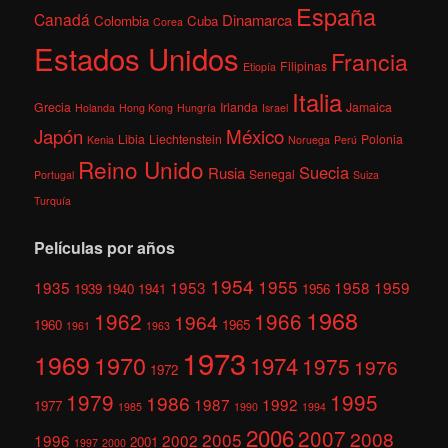
España
Canadá
Dinamarca
Colombia
Cuba
Corea
Estados Unidos
Francia
Filipinas
Etiopía
Italia
Grecia
Irlanda
Jamaica
Holanda
Hong Kong
Hungría
Israel
México
Japón
Libia
Liechtenstein
Polonia
Kenia
Noruega
Perú
Reino Unido
Suecia
Rusia
Senegal
Portugal
Suiza
Turquía
Películas por años
1954
1955
1935
1953
1958
1959
1939
1940
1941
1956
1968
1962
1966
1964
1960
1965
1961
1963
1973
1969
1970
1974
1975
1976
1972
1979
1995
1986
1987
1992
1977
1985
1990
1994
2006
2007
2008
2005
1996
2002
2001
1997
2000