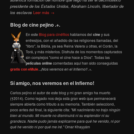
presidente de los Estados Unidos, Abraham Lincoln, libertador de
los esclavos
Leer más →
Blog de cine pejino .+.
En este
Blog para cinéfilos
hablamos del
cine
y sus
entresijos, con el añadido de las religiones llamadas, del
"libro", la Biblia, ya sea Reina Valera u otras, el Corán, la
Torá, y más misterios. Disfruta de los momentos capturados
sin complejos "como el cine hace a Dios". Todas las
películas online
comentadas aquí han sido conseguidas
gratis con eMule
...
¡Nos veremos en el Infierno!! .+.
Sí amigo, nos veremos en el Infierno!
Carlos pejino el autor de este blog y mi gran amigo ha muerto
(†2014). Como legado nos deja esta gran web que permanecerá
siempre abierta como tributo a su memoria. También seleccionó,
poco antes del final, la siguiente cita:
"Mi nacimiento no trajo ningún
bien al mundo. Mi muerte no disminuirá ni su esplendor ni su
grandeza. Nadie pudo jamás explicarme para qué he venido, ni por
qué he venido ni por qué me iré."
Omar Khayyám