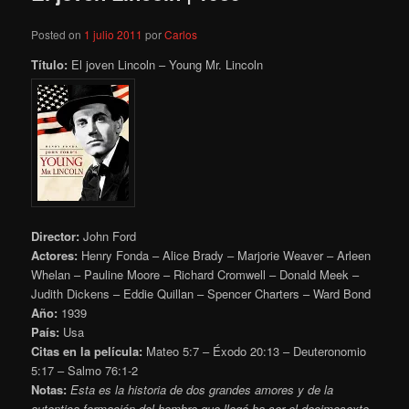
Posted on
1 julio 2011
por
Carlos
Título:
El joven Lincoln – Young Mr. Lincoln
Director:
John Ford
Actores:
Henry Fonda – Alice Brady – Marjorie Weaver – Arleen
Whelan – Pauline Moore – Richard Cromwell – Donald Meek –
Judith Dickens – Eddie Quillan – Spencer Charters – Ward Bond
Año:
1939
País:
Usa
Citas en la película:
Mateo 5:7 – Éxodo 20:13 – Deuteronomio
5:17 – Salmo 76:1-2
Notas:
Esta es la historia de dos grandes amores y de la
autentica formación del hombre que llegó ha ser el decimosexto