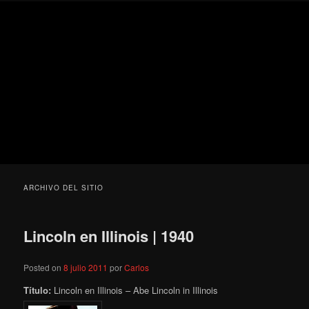
Ir
Ir
Secondary
Blog
al
al
menu
de
contenido
contenido
cine
Para todos los públicos
principal
secundario
pejino
Blog de cine pejino
ARCHIVO DEL SITIO
Lincoln en Illinois | 1940
Posted on
8 julio 2011
por
Carlos
Título:
Lincoln en Illinois – Abe Lincoln in Illinois