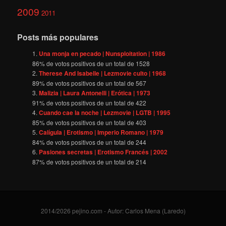
2009
2011
Posts más populares
Una monja en pecado | Nunsploitation | 1986
86
% de votos positivos de un total de
1528
Therese And Isabelle | Lezmovie culto | 1968
89
% de votos positivos de un total de
567
Malizia | Laura Antonelli | Erótica | 1973
91
% de votos positivos de un total de
422
Cuando cae la noche | Lezmovie | LGTB | 1995
85
% de votos positivos de un total de
403
Calígula | Erotismo | Imperio Romano | 1979
84
% de votos positivos de un total de
244
Pasiones secretas | Erotismo Francés | 2002
87
% de votos positivos de un total de
214
2014/2026 pejino.com - Autor: Carlos Mena (Laredo)