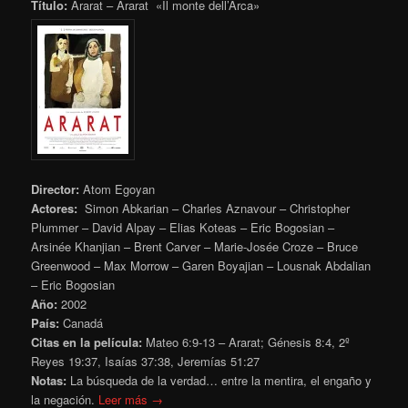
Título:
Ararat – Ararat «Il monte dell’Arca»
Director:
Atom Egoyan
Actores:
Simon Abkarian – Charles Aznavour – Christopher
Plummer – David Alpay – Elias Koteas – Eric Bogosian –
Arsinée Khanjian – Brent Carver – Marie-Josée Croze – Bruce
Greenwood – Max Morrow – Garen Boyajian – Lousnak Abdalian
– Eric Bogosian
Año:
2002
País:
Canadá
Citas en la película:
Mateo 6:9-13 – Ararat; Génesis 8:4, 2º
Reyes 19:37, Isaías 37:38, Jeremías 51:27
Notas:
La búsqueda de la verdad… entre la mentira, el engaño y
la negación.
Leer más →