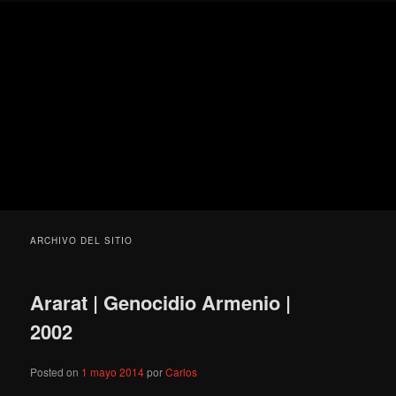
Ir
Ir
Secondary
Blog
al
al
menu
de
contenido
contenido
cine
Para todos los públicos
principal
secundario
pejino
Blog de cine pejino
ARCHIVO DEL SITIO
Ararat | Genocidio Armenio |
2002
Posted on
1 mayo 2014
por
Carlos