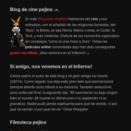
Blog de cine pejino .+.
En este
Blog para cinéfilos
hablamos del
cine
y sus
entresijos, con el añadido de las religiones llamadas, del
"libro", la Biblia, ya sea Reina Valera u otras, el Corán, la
Torá, y más misterios. Disfruta de los momentos capturados
sin complejos "como el cine hace a Dios". Todas las
películas online
comentadas aquí han sido conseguidas
gratis con eMule
...
¡Nos veremos en el Infierno!! .+.
Sí amigo, nos veremos en el Infierno!
Carlos pejino el autor de este blog y mi gran amigo ha muerto
(†2014). Como legado nos deja esta gran web que permanecerá
siempre abierta como tributo a su memoria. También seleccionó,
poco antes del final, la siguiente cita:
"Mi nacimiento no trajo ningún
bien al mundo. Mi muerte no disminuirá ni su esplendor ni su
grandeza. Nadie pudo jamás explicarme para qué he venido, ni por
qué he venido ni por qué me iré."
Omar Khayyám
Filmoteca pejino