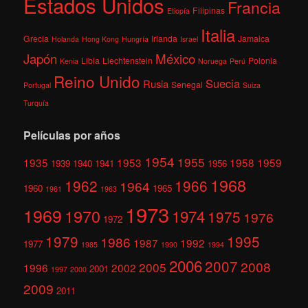
Estados Unidos
Francia
Filipinas
Etiopía
Italia
Grecia
Irlanda
Jamaica
Holanda
Hong Kong
Hungría
Israel
México
Japón
Libia
Liechtenstein
Polonia
Kenia
Noruega
Perú
Reino Unido
Suecia
Rusia
Senegal
Portugal
Suiza
Turquía
Películas por años
1954
1955
1935
1953
1958
1959
1939
1940
1941
1956
1968
1962
1966
1964
1960
1965
1961
1963
1973
1969
1970
1974
1975
1976
1972
1979
1995
1986
1987
1992
1977
1985
1990
1994
2006
2007
2008
2005
1996
2002
2001
1997
2000
2009
2011