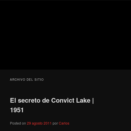
Ir
Ir
Secondary
Blog
al
al
menu
de
contenido
contenido
cine
Para todos los públicos
principal
secundario
pejino
Blog de cine pejino
ARCHIVO DEL SITIO
El secreto de Convict Lake |
1951
Posted on
29 agosto 2011
por
Carlos