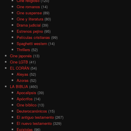
Cine religioso
(120)
Cine romanos
(14)
Cine suspense
(89)
Cine y literatura
(80)
Drama judicial
(39)
Estrenos pejino
(95)
Películas cristianas
(99)
Spaghetti western
(14)
Thrillers
(52)
Cine japonés
(13)
Cine LGTB
(41)
EL CORÁN
(54)
Aleyas
(52)
Azoras
(52)
LA BIBLIA
(460)
Apocalipsis
(39)
Apócrifos
(14)
Cine bíblico
(13)
Deuterocanónicos
(15)
El antiguo testamento
(267)
El nuevo testamento
(329)
Epístolas
(96)