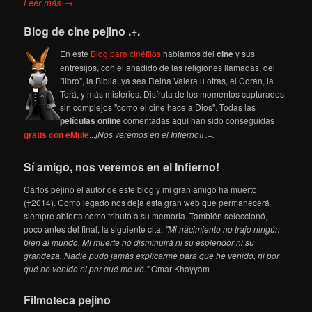
Leer más →
Blog de cine pejino .+.
En este
Blog para cinéfilos
hablamos del
cine
y sus
entresijos, con el añadido de las religiones llamadas, del
"libro", la Biblia, ya sea Reina Valera u otras, el Corán, la
Torá, y más misterios. Disfruta de los momentos capturados
sin complejos "como el cine hace a Dios". Todas las
películas online
comentadas aquí han sido conseguidas
gratis con eMule
...
¡Nos veremos en el Infierno!! .+.
Sí amigo, nos veremos en el Infierno!
Carlos pejino el autor de este blog y mi gran amigo ha muerto
(†2014). Como legado nos deja esta gran web que permanecerá
siempre abierta como tributo a su memoria. También seleccionó,
poco antes del final, la siguiente cita:
"Mi nacimiento no trajo ningún
bien al mundo. Mi muerte no disminuirá ni su esplendor ni su
grandeza. Nadie pudo jamás explicarme para qué he venido, ni por
qué he venido ni por qué me iré."
Omar Khayyám
Filmoteca pejino