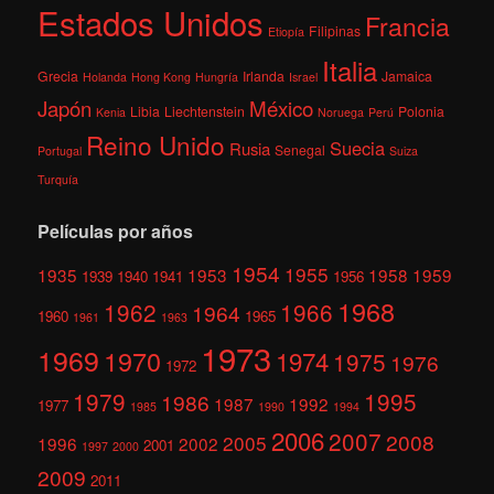
Estados Unidos
Francia
Filipinas
Etiopía
Italia
Grecia
Irlanda
Jamaica
Holanda
Hong Kong
Hungría
Israel
México
Japón
Libia
Liechtenstein
Polonia
Kenia
Noruega
Perú
Reino Unido
Suecia
Rusia
Senegal
Portugal
Suiza
Turquía
Películas por años
1954
1955
1935
1953
1958
1959
1939
1940
1941
1956
1968
1962
1966
1964
1960
1965
1961
1963
1973
1969
1970
1974
1975
1976
1972
1979
1995
1986
1987
1992
1977
1985
1990
1994
2006
2007
2008
2005
1996
2002
2001
1997
2000
2009
2011