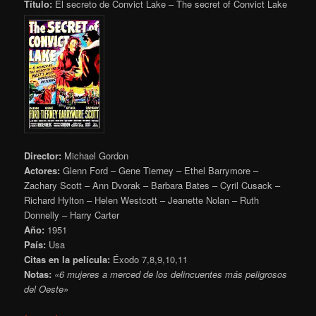
Título:
El secreto de Convict Lake – The secret of Convict Lake
Director:
Michael Gordon
Actores:
Glenn Ford – Gene Tierney – Ethel Barrymore –
Zachary Scott – Ann Dvorak – Barbara Bates – Cyril Cusack –
Richard Hylton – Helen Westcott – Jeanette Nolan – Ruth
Donnelly – Harry Carter
Año:
1951
País:
Usa
Citas en la película:
Éxodo 7,8,9,10,11
Notas:
«6 mujeres a merced de los delincuentes más peligrosos
del Oeste»