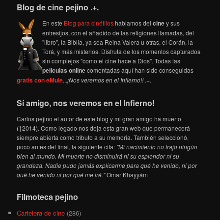
Blog de cine pejino .+.
En este
Blog para cinéfilos
hablamos del
cine
y sus
entresijos, con el añadido de las religiones llamadas, del
"libro", la Biblia, ya sea Reina Valera u otras, el Corán, la
Torá, y más misterios. Disfruta de los momentos capturados
sin complejos "como el cine hace a Dios". Todas las
películas online
comentadas aquí han sido conseguidas
gratis con eMule
...
¡Nos veremos en el Infierno!! .+.
Sí amigo, nos veremos en el Infierno!
Carlos pejino el autor de este blog y mi gran amigo ha muerto
(†2014). Como legado nos deja esta gran web que permanecerá
siempre abierta como tributo a su memoria. También seleccionó,
poco antes del final, la siguiente cita:
"Mi nacimiento no trajo ningún
bien al mundo. Mi muerte no disminuirá ni su esplendor ni su
grandeza. Nadie pudo jamás explicarme para qué he venido, ni por
qué he venido ni por qué me iré."
Omar Khayyám
Filmoteca pejino
Cartelera de cine
(286)