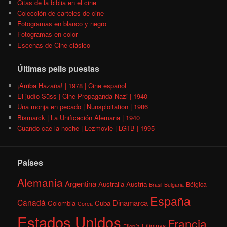
Citas de la biblia en el cine
Colección de carteles de cine
Fotogramas en blanco y negro
Fotogramas en color
Escenas de Cine clásico
Últimas pelis puestas
¡Arriba Hazaña! | 1978 | Cine español
El judío Süss | Cine Propaganda Nazi | 1940
Una monja en pecado | Nunsploitation | 1986
Bismarck | La Unificación Alemana | 1940
Cuando cae la noche | Lezmovie | LGTB | 1995
Países
Alemania
Argentina
Australia
Austria
Bélgica
Brasil
Bulgaria
España
Canadá
Dinamarca
Colombia
Cuba
Corea
Estados Unidos
Francia
Filipinas
Etiopía