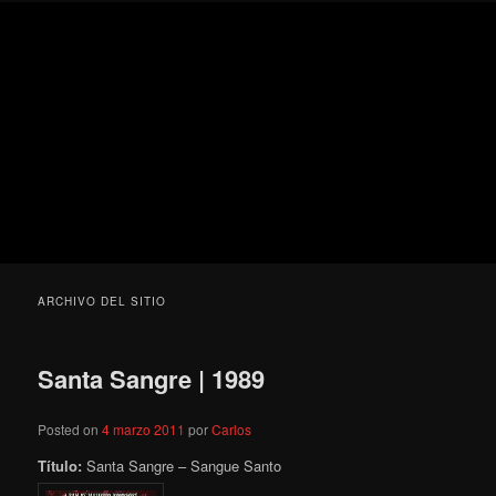
Ir
Ir
Secondary
Blog
al
al
menu
de
contenido
contenido
cine
Para todos los públicos
principal
secundario
pejino
Blog de cine pejino
ARCHIVO DEL SITIO
Santa Sangre | 1989
Posted on
4 marzo 2011
por
Carlos
Título:
Santa Sangre – Sangue Santo