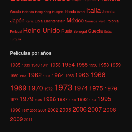
Italia
Grecia
Irlanda
Jamaica
Holanda
Hong Kong
Hungría
Israel
México
Japón
Libia
Liechtenstein
Polonia
Kenia
Noruega
Perú
Reino Unido
Suecia
Rusia
Senegal
Portugal
Suiza
Turquía
Películas por años
1954
1955
1935
1953
1958
1959
1939
1940
1941
1956
1968
1962
1966
1964
1960
1965
1961
1963
1973
1969
1970
1974
1975
1976
1972
1979
1995
1986
1987
1992
1977
1985
1990
1994
2006
2007
2008
2005
1996
2002
2001
1997
2000
2009
2011