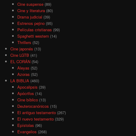
Cine suspense
(89)
Cine y literatura
(80)
Drama judicial
(39)
Estrenos pejino
(95)
Películas cristianas
(99)
Spaghetti western
(14)
Thrillers
(52)
Cine japonés
(13)
Cine LGTB
(41)
EL CORÁN
(54)
Aleyas
(52)
Azoras
(52)
LA BIBLIA
(460)
Apocalipsis
(39)
Apócrifos
(14)
Cine bíblico
(13)
Deuterocanónicos
(15)
El antiguo testamento
(267)
El nuevo testamento
(329)
Epístolas
(96)
Evangelios
(268)