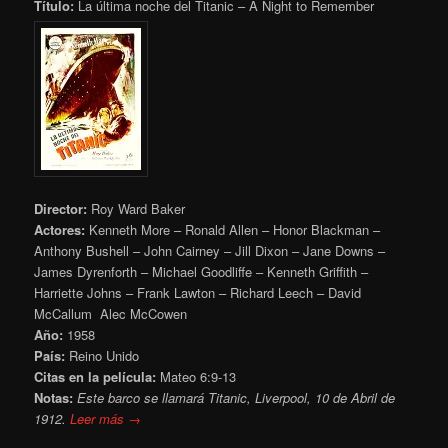
Título:
La última noche del Titanic – A Night to Remember
Director:
Roy Ward Baker
Actores:
Kenneth More – Ronald Allen – Honor Blackman –
Anthony Bushell – John Cairney – Jill Dixon – Jane Downs –
James Dyrenforth – Michael Goodliffe – Kenneth Griffith –
Harriette Johns – Frank Lawton – Richard Leech – David
McCallum Alec McCowen
Año:
1958
País:
Reino Unido
Citas en la película:
Mateo 6:9-13
Notas:
Este barco se llamará Titanic, Liverpool, 10 de Abril de
1912.
Leer más →