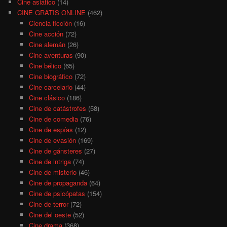
Cine asiático
(14)
CINE GRATIS ONLINE
(462)
Ciencia ficción
(16)
Cine acción
(72)
Cine alemán
(26)
Cine aventuras
(90)
Cine bélico
(65)
Cine biográfico
(72)
Cine carcelario
(44)
Cine clásico
(186)
Cine de catástrofes
(58)
Cine de comedia
(76)
Cine de espías
(12)
Cine de evasión
(169)
Cine de gánsteres
(27)
Cine de intriga
(74)
Cine de misterio
(46)
Cine de propaganda
(64)
Cine de psicópatas
(154)
Cine de terror
(72)
Cine del oeste
(52)
Cine drama
(368)