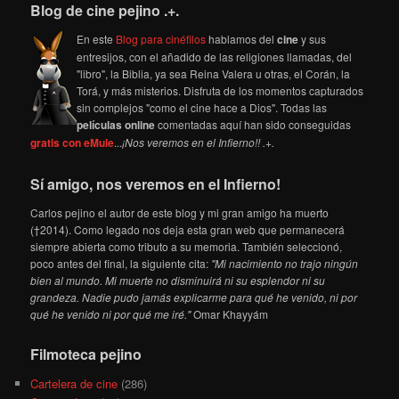
Blog de cine pejino .+.
En este
Blog para cinéfilos
hablamos del
cine
y sus
entresijos, con el añadido de las religiones llamadas, del
"libro", la Biblia, ya sea Reina Valera u otras, el Corán, la
Torá, y más misterios. Disfruta de los momentos capturados
sin complejos "como el cine hace a Dios". Todas las
películas online
comentadas aquí han sido conseguidas
gratis con eMule
...
¡Nos veremos en el Infierno!! .+.
Sí amigo, nos veremos en el Infierno!
Carlos pejino el autor de este blog y mi gran amigo ha muerto
(†2014). Como legado nos deja esta gran web que permanecerá
siempre abierta como tributo a su memoria. También seleccionó,
poco antes del final, la siguiente cita:
"Mi nacimiento no trajo ningún
bien al mundo. Mi muerte no disminuirá ni su esplendor ni su
grandeza. Nadie pudo jamás explicarme para qué he venido, ni por
qué he venido ni por qué me iré."
Omar Khayyám
Filmoteca pejino
Cartelera de cine
(286)