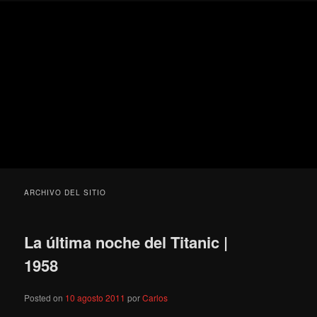
Ir
Ir
Secondary
Blog
al
al
menu
de
contenido
contenido
cine
Para todos los públicos
principal
secundario
pejino
Blog de cine pejino
ARCHIVO DEL SITIO
La última noche del Titanic |
1958
Posted on
10 agosto 2011
por
Carlos