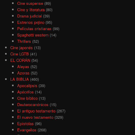
Cine suspense
(89)
Cine y literatura
(80)
Drama judicial
(39)
Estrenos pejino
(95)
Películas cristianas
(99)
Spaghetti western
(14)
Thrillers
(52)
Cine japonés
(13)
Cine LGTB
(41)
EL CORÁN
(54)
Aleyas
(52)
Azoras
(52)
LA BIBLIA
(460)
Apocalipsis
(39)
Apócrifos
(14)
Cine bíblico
(13)
Deuterocanónicos
(15)
El antiguo testamento
(267)
El nuevo testamento
(329)
Epístolas
(96)
Evangelios
(268)