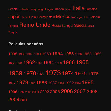
Italia
Grecia
Irlanda
Jamaica
Holanda
Hong Kong
Hungría
Israel
México
Japón
Libia
Liechtenstein
Polonia
Kenia
Noruega
Perú
Reino Unido
Suecia
Rusia
Senegal
Portugal
Suiza
Turquía
Películas por años
1954
1955
1935
1953
1958
1959
1939
1940
1941
1956
1968
1962
1966
1964
1960
1965
1961
1963
1973
1969
1970
1974
1975
1976
1972
1979
1995
1986
1987
1992
1977
1985
1990
1994
2006
2007
2008
2005
1996
2002
2001
1997
2000
2009
2011