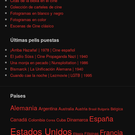
Citas de la biblia en el cine
Colección de carteles de cine
Fotogramas en blanco y negro
Fotogramas en color
Escenas de Cine clásico
Últimas pelis puestas
¡Arriba Hazaña! | 1978 | Cine español
El judío Süss | Cine Propaganda Nazi | 1940
Una monja en pecado | Nunsploitation | 1986
Bismarck | La Unificación Alemana | 1940
Cuando cae la noche | Lezmovie | LGTB | 1995
Países
Alemania
Argentina
Australia
Austria
Bélgica
Brasil
Bulgaria
España
Canadá
Dinamarca
Colombia
Cuba
Corea
Estados Unidos
Francia
Filipinas
Etiopía