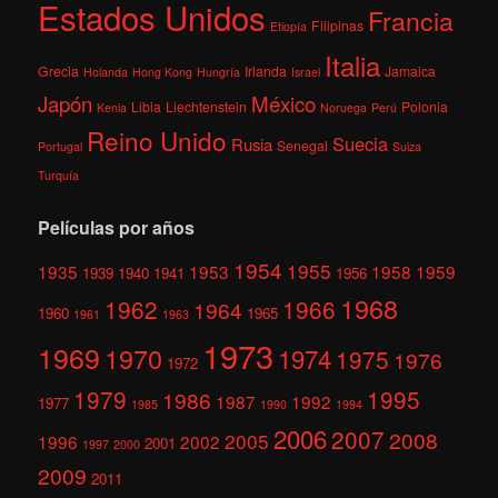
Estados Unidos
Francia
Filipinas
Etiopía
Italia
Grecia
Irlanda
Jamaica
Holanda
Hong Kong
Hungría
Israel
México
Japón
Libia
Liechtenstein
Polonia
Kenia
Noruega
Perú
Reino Unido
Suecia
Rusia
Senegal
Portugal
Suiza
Turquía
Películas por años
1954
1955
1935
1953
1958
1959
1939
1940
1941
1956
1968
1962
1966
1964
1960
1965
1961
1963
1973
1969
1970
1974
1975
1976
1972
1979
1995
1986
1987
1992
1977
1985
1990
1994
2006
2007
2008
2005
1996
2002
2001
1997
2000
2009
2011