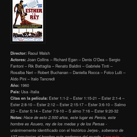
Director:
Raoul Walsh
Actores:
Joan Collins – Richard Egan – Denis O’Dea – Sergio
Fantoni – Rik Battaglia – Renato Baldini – Gabriele Tinti –
Rosalba Neri – Robert Buchanan – Daniella Rocca – Folco Lulli –
Aldo Pini – Italo Tancredi
Año:
1960
País:
Usa -Italia
Citas en la película:
Ester 1:1-2 – Ester 1:15-21 – Ester 2:1-4 –
Ester 2:8-10 – Ester 2:12 – Ester 2:15-17 – Ester 3:6-10 – Salmo
23 – Ester 5:14 – Ester 7:9-10 – S
almo 7:16 – Ester 9:20-32
Notas:
Hace de esto 2.500 años, este lugar es Persia, este
hombre es Asuero, rey de los medas y de los Persas
-
unánimemente identificado con el histórico Jerjes-,
soberano de
127 provincias el hombre más poderoso del mundo.
Leer más →