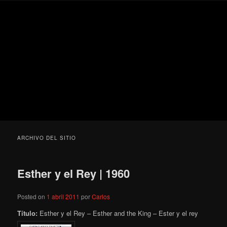
Ir
Ir
Secondary
Blog
al
al
menu
de
contenido
contenido
cine
Para todos los públicos
principal
secundario
pejino
Blog de cine pejino
ARCHIVO DEL SITIO
Esther y el Rey | 1960
Posted on
1 abril 2011
por
Carlos
Título:
Esther y el Rey – Esther and the King – Ester y el rey