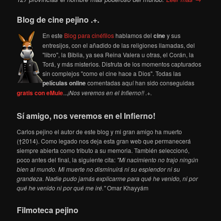
Blog de cine pejino .+.
En este
Blog para cinéfilos
hablamos del
cine
y sus
entresijos, con el añadido de las religiones llamadas, del
"libro", la Biblia, ya sea Reina Valera u otras, el Corán, la
Torá, y más misterios. Disfruta de los momentos capturados
sin complejos "como el cine hace a Dios". Todas las
películas online
comentadas aquí han sido conseguidas
gratis con eMule
...
¡Nos veremos en el Infierno!! .+.
Sí amigo, nos veremos en el Infierno!
Carlos pejino el autor de este blog y mi gran amigo ha muerto
(†2014). Como legado nos deja esta gran web que permanecerá
siempre abierta como tributo a su memoria. También seleccionó,
poco antes del final, la siguiente cita:
"Mi nacimiento no trajo ningún
bien al mundo. Mi muerte no disminuirá ni su esplendor ni su
grandeza. Nadie pudo jamás explicarme para qué he venido, ni por
qué he venido ni por qué me iré."
Omar Khayyám
Filmoteca pejino