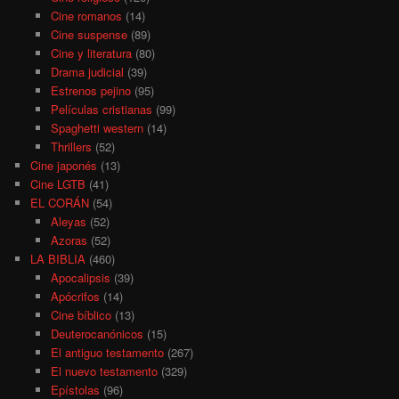
Cine romanos
(14)
Cine suspense
(89)
Cine y literatura
(80)
Drama judicial
(39)
Estrenos pejino
(95)
Películas cristianas
(99)
Spaghetti western
(14)
Thrillers
(52)
Cine japonés
(13)
Cine LGTB
(41)
EL CORÁN
(54)
Aleyas
(52)
Azoras
(52)
LA BIBLIA
(460)
Apocalipsis
(39)
Apócrifos
(14)
Cine bíblico
(13)
Deuterocanónicos
(15)
El antiguo testamento
(267)
El nuevo testamento
(329)
Epístolas
(96)