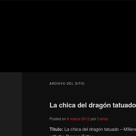
Ir
Ir
Secondary
al
al
menu
contenido
contenido
Para todos los públicos
principal
secundario
Blog de cine 
ARCHIVO DEL SITIO
La chica del dragón tatuado
Posted on
8 marzo 2012
por
Carlos
Título:
La chica del dragón tatuado – Mille