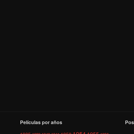
Películas por años
Pos
1954
1955
1935
1953