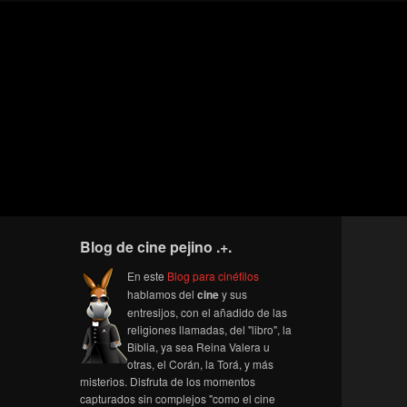
Blog de cine pejino .+.
En este
Blog para cinéfilos
hablamos del
cine
y sus
entresijos, con el añadido de las
religiones llamadas, del "libro", la
Biblia, ya sea Reina Valera u
otras, el Corán, la Torá, y más
misterios. Disfruta de los momentos
capturados sin complejos "como el cine