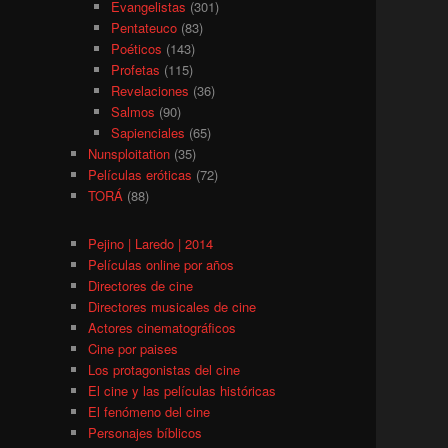
Evangelistas
(301)
Pentateuco
(83)
Poéticos
(143)
Profetas
(115)
Revelaciones
(36)
Salmos
(90)
Sapienciales
(65)
Nunsploitation
(35)
Películas eróticas
(72)
TORÁ
(88)
Pejino | Laredo | 2014
Películas online por años
Directores de cine
Directores musicales de cine
Actores cinematográficos
Cine por paises
Los protagonistas del cine
El cine y las películas históricas
El fenómeno del cine
Personajes bíblicos