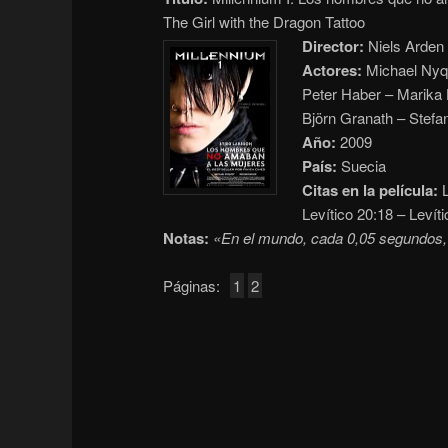
The Girl with the Dragon Tattoo
Director:
Niels Arden
Actores:
Michael Nyqv
Peter Haber – Marika 
Björn Granath – Stefa
Año:
2009
País:
Suecia
Citas en la película:
L
Levítico 20:18 – Levíti
Notas:
«En el mundo, cada 0,05 segundos, 
Páginas:
1
2