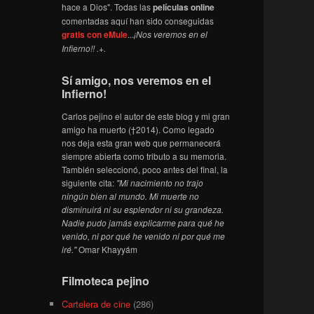
hace a Dios". Todas las
películas online
comentadas aquí han sido conseguidas
gratis con eMule
...
¡Nos veremos en el
Infierno!! .+.
Sí amigo, nos veremos en el
Infierno!
Carlos pejino el autor de este blog y mi gran
amigo ha muerto (†2014). Como legado
nos deja esta gran web que permanecerá
siempre abierta como tributo a su memoria.
También seleccionó, poco antes del final, la
siguiente cita:
"Mi nacimiento no trajo
ningún bien al mundo. Mi muerte no
disminuirá ni su esplendor ni su grandeza.
Nadie pudo jamás explicarme para qué he
venido, ni por qué he venido ni por qué me
iré."
Omar Khayyám
Filmoteca pejino
Cartelera de cine
(286)