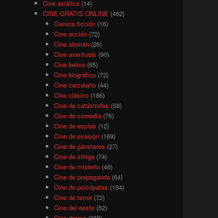
Cine asiático
(14)
CINE GRATIS ONLINE
(462)
Ciencia ficción
(16)
Cine acción
(72)
Cine alemán
(26)
Cine aventuras
(90)
Cine bélico
(65)
Cine biográfico
(72)
Cine carcelario
(44)
Cine clásico
(186)
Cine de catástrofes
(58)
Cine de comedia
(76)
Cine de espías
(12)
Cine de evasión
(169)
Cine de gánsteres
(27)
Cine de intriga
(74)
Cine de misterio
(46)
Cine de propaganda
(64)
Cine de psicópatas
(154)
Cine de terror
(72)
Cine del oeste
(52)
Cine drama
(368)