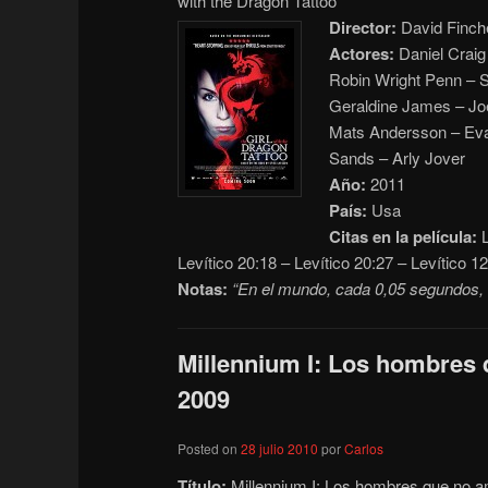
with the Dragon Tattoo
Director:
David Finch
Actores:
Daniel Craig
Robin Wright Penn – S
Geraldine James – Joe
Mats Andersson – Eva F
Sands – Arly Jover
Año:
2011
País:
Usa
Citas en la película:
L
Levítico 20:18 – Levítico 20:27 – Levítico 12
Notas:
“En el mundo, cada 0,05 segundos, 
Millennium I: Los hombres 
2009
Posted on
28 julio 2010
por
Carlos
Título:
Millennium I: Los hombres que no a