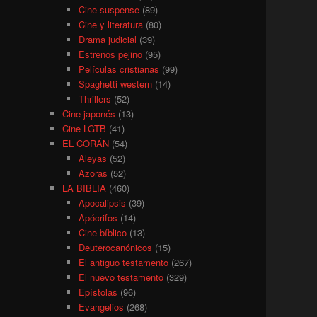
Cine suspense
(89)
Cine y literatura
(80)
Drama judicial
(39)
Estrenos pejino
(95)
Películas cristianas
(99)
Spaghetti western
(14)
Thrillers
(52)
Cine japonés
(13)
Cine LGTB
(41)
EL CORÁN
(54)
Aleyas
(52)
Azoras
(52)
LA BIBLIA
(460)
Apocalipsis
(39)
Apócrifos
(14)
Cine bíblico
(13)
Deuterocanónicos
(15)
El antiguo testamento
(267)
El nuevo testamento
(329)
Epístolas
(96)
Evangelios
(268)