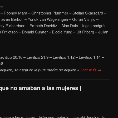
er
 – Rooney Mara – Christopher Plummer – Stellan Skarsgård –
teven Berkoff – Yorick van Wageningen – Goran Visnjic –
ly Richardson – Embeth Davidtz – Alan Dale – Inga Landgré –
ritjofson – Donald Sumter – Elodie Yung – Ulf Friberg – Julian
evítico 20:16 – Levítico 21:9 – Levítico 1:12 – Levítico 1:14 –
:8
alguien, se caga en la puta madre de alguien.»
Leer más →
que no amaban a las mujeres |
maban a las mujeres – Män som hatar kvinnor «Millennium I» –