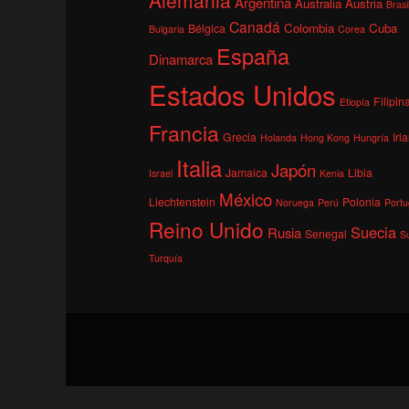
Argentina
Australia
Austria
Brasi
Canadá
Colombia
Cuba
Bélgica
Bulgaria
Corea
España
Dinamarca
Estados Unidos
Filipin
Etiopía
Francia
Grecia
Irl
Holanda
Hong Kong
Hungría
Italia
Japón
Jamaica
Libia
Israel
Kenia
México
Liechtenstein
Polonia
Noruega
Perú
Portu
Reino Unido
Suecia
Rusia
Senegal
S
Turquía