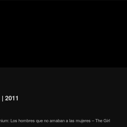
Blog
de
cine
pejino
pejino
 | 2011
nnium: Los hombres que no amaban a las mujeres – The Girl