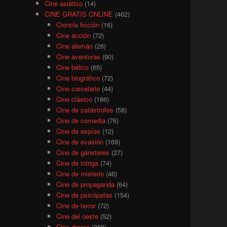
Cine asiático
(14)
CINE GRATIS ONLINE
(462)
Ciencia ficción
(16)
Cine acción
(72)
Cine alemán
(26)
Cine aventuras
(90)
Cine bélico
(65)
Cine biográfico
(72)
Cine carcelario
(44)
Cine clásico
(186)
Cine de catástrofes
(58)
Cine de comedia
(76)
Cine de espías
(12)
Cine de evasión
(169)
Cine de gánsteres
(27)
Cine de intriga
(74)
Cine de misterio
(46)
Cine de propaganda
(64)
Cine de psicópatas
(154)
Cine de terror
(72)
Cine del oeste
(52)
Cine drama
(368)