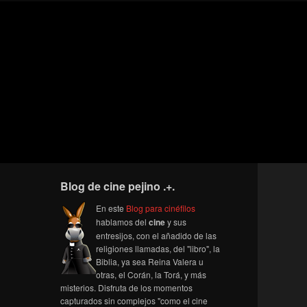
Blog de cine pejino .+.
En este
Blog para cinéfilos
hablamos del
cine
y sus
entresijos, con el añadido de las
religiones llamadas, del "libro", la
Biblia, ya sea Reina Valera u
otras, el Corán, la Torá, y más
misterios. Disfruta de los momentos
capturados sin complejos "como el cine