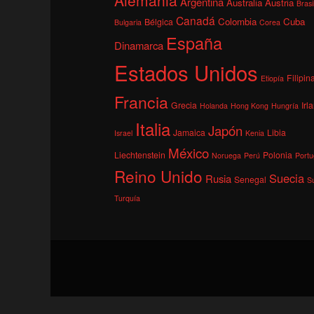
Argentina
Australia
Austria
Brasi
Canadá
Colombia
Cuba
Bélgica
Bulgaria
Corea
España
Dinamarca
Estados Unidos
Filipin
Etiopía
Francia
Grecia
Irl
Holanda
Hong Kong
Hungría
Italia
Japón
Jamaica
Libia
Israel
Kenia
México
Liechtenstein
Polonia
Noruega
Perú
Portu
Reino Unido
Suecia
Rusia
Senegal
S
Turquía