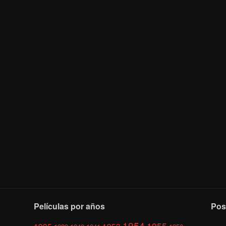
Películas por años
Pos
1954
1955
1935
1953