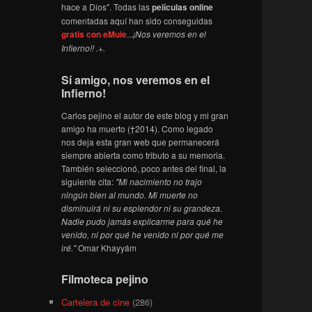
hace a Dios". Todas las
películas online
comentadas aquí han sido conseguidas
gratis con eMule
...
¡Nos veremos en el
Infierno!! .+.
Sí amigo, nos veremos en el
Infierno!
Carlos pejino el autor de este blog y mi gran
amigo ha muerto (†2014). Como legado
nos deja esta gran web que permanecerá
siempre abierta como tributo a su memoria.
También seleccionó, poco antes del final, la
siguiente cita:
"Mi nacimiento no trajo
ningún bien al mundo. Mi muerte no
disminuirá ni su esplendor ni su grandeza.
Nadie pudo jamás explicarme para qué he
venido, ni por qué he venido ni por qué me
iré."
Omar Khayyám
Filmoteca pejino
Cartelera de cine
(286)