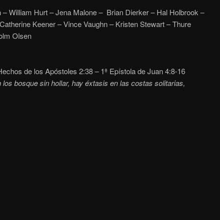
 – William Hurt – Jena Malone – Brian Dierker – Hal Holbrook –
atherine Keener – Vince Vaughn – Kristen Stewart – Thure
holm Olsen
echos de los Apóstoles 2:38 – 1ª Epístola de Juan 4:8-16
los bosque sin hollar, hay éxtasis en las costas solitarias,