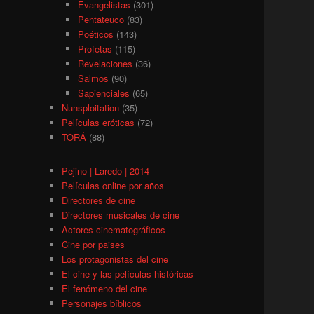
Evangelistas
(301)
Pentateuco
(83)
Poéticos
(143)
Profetas
(115)
Revelaciones
(36)
Salmos
(90)
Sapienciales
(65)
Nunsploitation
(35)
Películas eróticas
(72)
TORÁ
(88)
Pejino | Laredo | 2014
Películas online por años
Directores de cine
Directores musicales de cine
Actores cinematográficos
Cine por paises
Los protagonistas del cine
El cine y las películas históricas
El fenómeno del cine
Personajes bíblicos