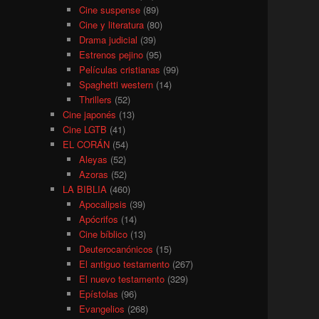
Cine suspense
(89)
Cine y literatura
(80)
Drama judicial
(39)
Estrenos pejino
(95)
Películas cristianas
(99)
Spaghetti western
(14)
Thrillers
(52)
Cine japonés
(13)
Cine LGTB
(41)
EL CORÁN
(54)
Aleyas
(52)
Azoras
(52)
LA BIBLIA
(460)
Apocalipsis
(39)
Apócrifos
(14)
Cine bíblico
(13)
Deuterocanónicos
(15)
El antiguo testamento
(267)
El nuevo testamento
(329)
Epístolas
(96)
Evangelios
(268)