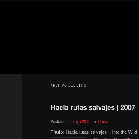
Ir
Ir
Secondary
al
al
menu
contenido
contenido
Para todos los públicos
principal
secundario
Blog de cine 
ARCHIVO DEL SITIO
Hacia rutas salvajes | 2007
Posted on
2 mayo 2009
por
Carlos
Título:
Hacia rutas salvajes – Into the Wild