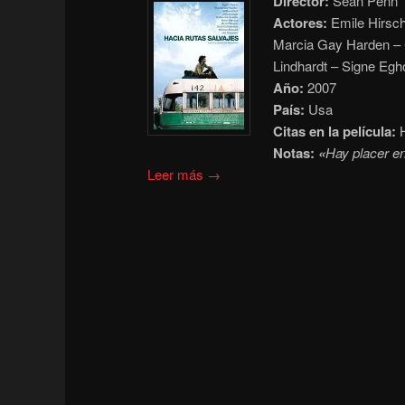
Director:
Sean Penn
Actores:
Emile Hirsch
Marcia Gay Harden – C
Lindhardt – Signe Eg
Año:
2007
País:
Usa
Citas en la película:
H
Notas:
«
Hay placer en 
Leer más →