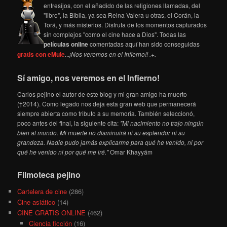
entresijos, con el añadido de las religiones llamadas, del
"libro", la Biblia, ya sea Reina Valera u otras, el Corán, la
Torá, y más misterios. Disfruta de los momentos capturados
sin complejos "como el cine hace a Dios". Todas las
películas online
comentadas aquí han sido conseguidas
gratis con eMule
...
¡Nos veremos en el Infierno!! .+.
Sí amigo, nos veremos en el Infierno!
Carlos pejino el autor de este blog y mi gran amigo ha muerto
(†2014). Como legado nos deja esta gran web que permanecerá
siempre abierta como tributo a su memoria. También seleccionó,
poco antes del final, la siguiente cita:
"Mi nacimiento no trajo ningún
bien al mundo. Mi muerte no disminuirá ni su esplendor ni su
grandeza. Nadie pudo jamás explicarme para qué he venido, ni por
qué he venido ni por qué me iré."
Omar Khayyám
Filmoteca pejino
Cartelera de cine
(286)
Cine asiático
(14)
CINE GRATIS ONLINE
(462)
Ciencia ficción
(16)