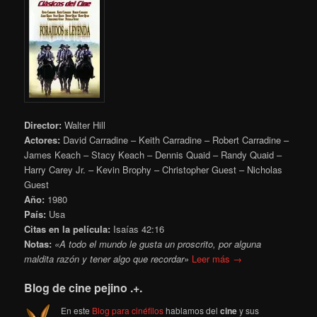
Director:
Walter Hill
Actores:
David Carradine – Keith Carradine – Robert Carradine –
James Keach – Stacy Keach – Dennis Quaid – Randy Quaid –
Harry Carey Jr. – Kevin Brophy – Christopher Guest – Nicholas
Guest
Año:
1980
País:
Usa
Citas en la película:
Isaías 42:16
Notas:
«A todo el mundo le gusta un proscrito, por alguna
maldita razón y tener algo que recordar»
Leer más →
Blog de cine pejino .+.
En este
Blog para cinéfilos
hablamos del
cine
y sus