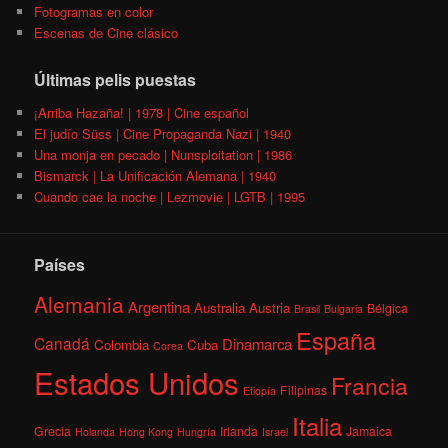
Fotogramas en color
Escenas de Cine clásico
Últimas pelis puestas
¡Arriba Hazaña! | 1978 | Cine español
El judío Süss | Cine Propaganda Nazi | 1940
Una monja en pecado | Nunsploitation | 1986
Bismarck | La Unificación Alemana | 1940
Cuando cae la noche | Lezmovie | LGTB | 1995
Países
Alemania
Argentina
Australia
Austria
Bélgica
Brasil
Bulgaria
España
Canadá
Dinamarca
Colombia
Cuba
Corea
Estados Unidos
Francia
Filipinas
Etiopía
Italia
Grecia
Irlanda
Jamaica
Holanda
Hong Kong
Hungría
Israel