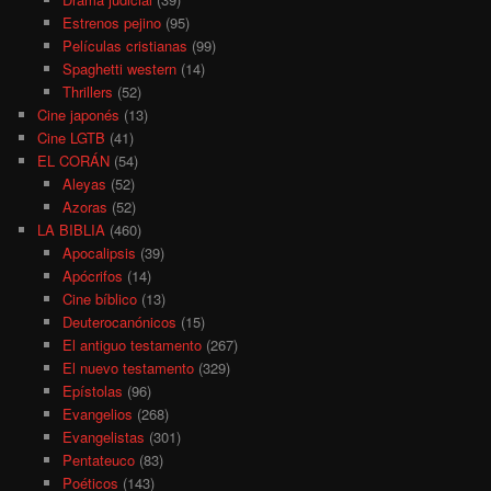
Estrenos pejino
(95)
Películas cristianas
(99)
Spaghetti western
(14)
Thrillers
(52)
Cine japonés
(13)
Cine LGTB
(41)
EL CORÁN
(54)
Aleyas
(52)
Azoras
(52)
LA BIBLIA
(460)
Apocalipsis
(39)
Apócrifos
(14)
Cine bíblico
(13)
Deuterocanónicos
(15)
El antiguo testamento
(267)
El nuevo testamento
(329)
Epístolas
(96)
Evangelios
(268)
Evangelistas
(301)
Pentateuco
(83)
Poéticos
(143)