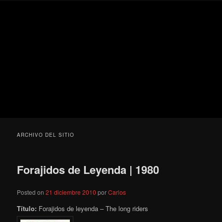
Ir
Ir
Secondary
Blog
al
al
menu
de
contenido
contenido
cine
Para todos los públicos
principal
secundario
pejino
Blog de cine pejino
ARCHIVO DEL SITIO
Forajidos de Leyenda | 1980
Posted on
21 diciembre 2010
por
Carlos
Título:
Forajidos de leyenda – The long riders