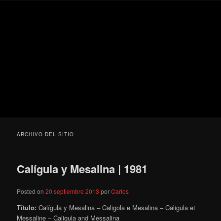
Ir
Ir
Secondary
Blog
al
al
menu
de
contenido
contenido
cine
Para todos los públicos
principal
secundario
pejino
Blog de cine pejino
ARCHIVO DEL SITIO
Calígula y Mesalina | 1981
Posted on
20 septiembre 2013
por
Carlos
Título:
Calígula y Mesalina – Caligola e Mesalina – Caligula et
Messaline – Caligula and Messalina