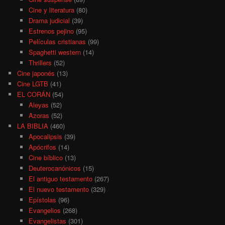
Cine y literatura
(80)
Drama judicial
(39)
Estrenos pejino
(95)
Películas cristianas
(99)
Spaghetti western
(14)
Thrillers
(52)
Cine japonés
(13)
Cine LGTB
(41)
EL CORÁN
(54)
Aleyas
(52)
Azoras
(52)
LA BIBLIA
(460)
Apocalipsis
(39)
Apócrifos
(14)
Cine bíblico
(13)
Deuterocanónicos
(15)
El antiguo testamento
(267)
El nuevo testamento
(329)
Epístolas
(96)
Evangelios
(268)
Evangelistas
(301)