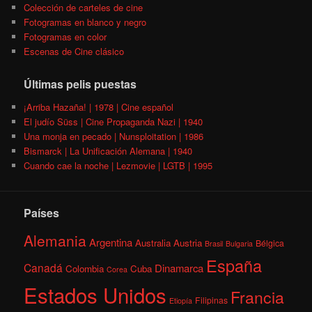
Colección de carteles de cine
Fotogramas en blanco y negro
Fotogramas en color
Escenas de Cine clásico
Últimas pelis puestas
¡Arriba Hazaña! | 1978 | Cine español
El judío Süss | Cine Propaganda Nazi | 1940
Una monja en pecado | Nunsploitation | 1986
Bismarck | La Unificación Alemana | 1940
Cuando cae la noche | Lezmovie | LGTB | 1995
Países
Alemania
Argentina
Australia
Austria
Bélgica
Brasil
Bulgaria
España
Canadá
Dinamarca
Colombia
Cuba
Corea
Estados Unidos
Francia
Filipinas
Etiopía