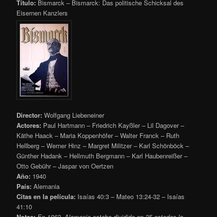
Título:
Bismarck – Bismarck: Das politische Schicksal des
Eisernen Kanzlers
Director:
Wolfgang Liebeneiner
Actores:
Paul Hartmann – Friedrich Kayßler – Lil Dagover –
Käthe Haack – Maria Koppenhöfer – Walter Franck – Ruth
Hellberg – Werner Hinz – Margret Militzer – Karl Schönböck –
Günther Hadank – Hellmuth Bergmann – Karl Haubenreißer –
Otto Gebühr – Jaspar von Oertzen
Año:
1940
País:
Alemania
Citas en la película:
Isaías 40:3 – Mateo 13:24-32 – Isaías
41:10
Notas:
En 1862, Alemania estaba dividida en 35 estados la