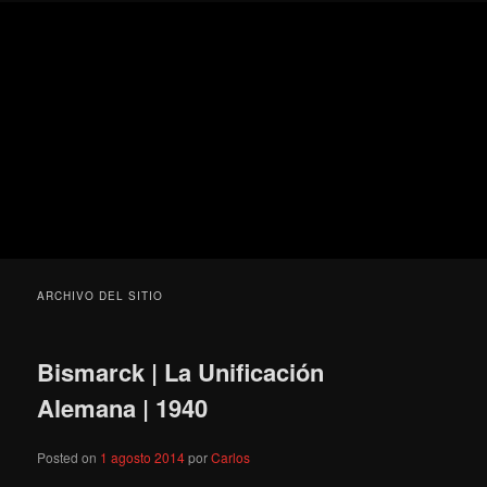
Ir
Ir
Secondary
Blog
al
al
menu
de
contenido
contenido
cine
Para todos los públicos
principal
secundario
pejino
Blog de cine pejino
ARCHIVO DEL SITIO
Bismarck | La Unificación
Alemana | 1940
Posted on
1 agosto 2014
por
Carlos