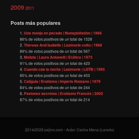
2009
2011
Posts más populares
Una monja en pecado | Nunsploitation | 1986
86
% de votos positivos de un total de
1528
Therese And Isabelle | Lezmovie culto | 1968
89
% de votos positivos de un total de
567
Malizia | Laura Antonelli | Erótica | 1973
91
% de votos positivos de un total de
423
Cuando cae la noche | Lezmovie | LGTB | 1995
85
% de votos positivos de un total de
403
Calígula | Erotismo | Imperio Romano | 1979
84
% de votos positivos de un total de
244
Pasiones secretas | Erotismo Francés | 2002
87
% de votos positivos de un total de
214
2014/2026 pejino.com - Autor: Carlos Mena (Laredo)