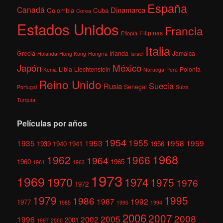
España
Canadá
Dinamarca
Colombia
Cuba
Corea
Estados Unidos
Francia
Filipinas
Etiopía
Italia
Grecia
Irlanda
Jamaica
Holanda
Hong Kong
Hungría
Israel
México
Japón
Libia
Liechtenstein
Polonia
Kenia
Noruega
Perú
Reino Unido
Suecia
Rusia
Senegal
Portugal
Suiza
Turquía
Películas por años
1954
1955
1935
1953
1958
1959
1939
1940
1941
1956
1968
1962
1966
1964
1960
1965
1961
1963
1973
1969
1970
1974
1975
1976
1972
1979
1995
1986
1987
1992
1977
1985
1990
1994
2006
2007
2008
2005
1996
2002
2001
1997
2000