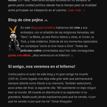
gente pedía unidad política desde hacía tiempo pero la rivalidad
entre príncipes se interponía en el camino,
Leer más →
Blog de cine pejino .+.
En este
Blog para cinéfilos
hablamos del
cine
y sus
entresijos, con el añadido de las religiones llamadas, del
"libro", la Biblia, ya sea Reina Valera u otras, el Corán, la
Torá, y más misterios. Disfruta de los momentos capturados
sin complejos "como el cine hace a Dios". Todas las
películas online
comentadas aquí han sido conseguidas
gratis con eMule
...
¡Nos veremos en el Infierno!! .+.
Sí amigo, nos veremos en el Infierno!
Carlos pejino el autor de este blog y mi gran amigo ha muerto
(†2014). Como legado nos deja esta gran web que permanecerá
siempre abierta como tributo a su memoria. También seleccionó,
poco antes del final, la siguiente cita:
"Mi nacimiento no trajo ningún
bien al mundo. Mi muerte no disminuirá ni su esplendor ni su
grandeza. Nadie pudo jamás explicarme para qué he venido, ni por
qué he venido ni por qué me iré."
Omar Khayyám