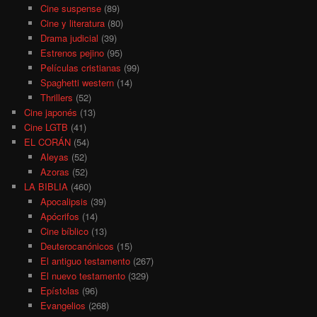
Cine suspense
(89)
Cine y literatura
(80)
Drama judicial
(39)
Estrenos pejino
(95)
Películas cristianas
(99)
Spaghetti western
(14)
Thrillers
(52)
Cine japonés
(13)
Cine LGTB
(41)
EL CORÁN
(54)
Aleyas
(52)
Azoras
(52)
LA BIBLIA
(460)
Apocalipsis
(39)
Apócrifos
(14)
Cine bíblico
(13)
Deuterocanónicos
(15)
El antiguo testamento
(267)
El nuevo testamento
(329)
Epístolas
(96)
Evangelios
(268)