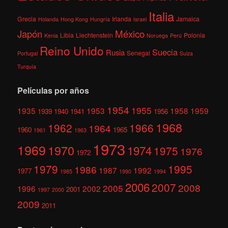
Italia
Grecia
Irlanda
Jamaica
Holanda
Hong Kong
Hungría
Israel
México
Japón
Libia
Liechtenstein
Polonia
Kenia
Noruega
Perú
Reino Unido
Suecia
Rusia
Senegal
Portugal
Suiza
Turquía
Películas por años
1954
1955
1935
1953
1958
1959
1939
1940
1941
1956
1968
1962
1966
1964
1960
1965
1961
1963
1973
1969
1970
1974
1975
1976
1972
1979
1995
1986
1987
1992
1977
1985
1990
1994
2006
2007
2008
2005
1996
2002
2001
1997
2000
2009
2011