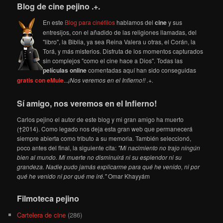
Blog de cine pejino .+.
En este
Blog para cinéfilos
hablamos del
cine
y sus
entresijos, con el añadido de las religiones llamadas, del
"libro", la Biblia, ya sea Reina Valera u otras, el Corán, la
Torá, y más misterios. Disfruta de los momentos capturados
sin complejos "como el cine hace a Dios". Todas las
películas online
comentadas aquí han sido conseguidas
gratis con eMule
...
¡Nos veremos en el Infierno!! .+.
Sí amigo, nos veremos en el Infierno!
Carlos pejino el autor de este blog y mi gran amigo ha muerto
(†2014). Como legado nos deja esta gran web que permanecerá
siempre abierta como tributo a su memoria. También seleccionó,
poco antes del final, la siguiente cita:
"Mi nacimiento no trajo ningún
bien al mundo. Mi muerte no disminuirá ni su esplendor ni su
grandeza. Nadie pudo jamás explicarme para qué he venido, ni por
qué he venido ni por qué me iré."
Omar Khayyám
Filmoteca pejino
Cartelera de cine
(286)