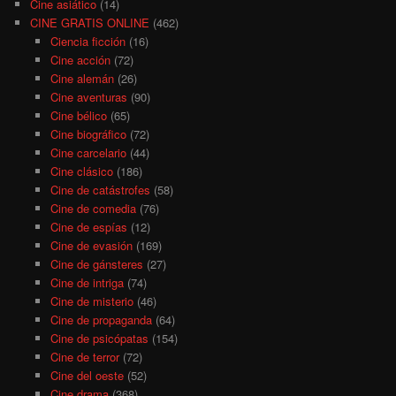
Cine asiático
(14)
CINE GRATIS ONLINE
(462)
Ciencia ficción
(16)
Cine acción
(72)
Cine alemán
(26)
Cine aventuras
(90)
Cine bélico
(65)
Cine biográfico
(72)
Cine carcelario
(44)
Cine clásico
(186)
Cine de catástrofes
(58)
Cine de comedia
(76)
Cine de espías
(12)
Cine de evasión
(169)
Cine de gánsteres
(27)
Cine de intriga
(74)
Cine de misterio
(46)
Cine de propaganda
(64)
Cine de psicópatas
(154)
Cine de terror
(72)
Cine del oeste
(52)
Cine drama
(368)