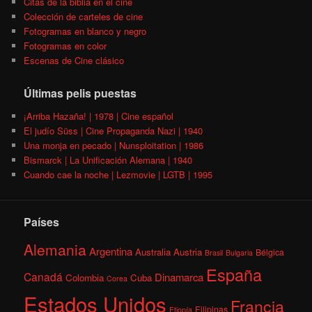
Citas de la biblia en el cine
Colección de carteles de cine
Fotogramas en blanco y negro
Fotogramas en color
Escenas de Cine clásico
Últimas pelis puestas
¡Arriba Hazaña! | 1978 | Cine español
El judío Süss | Cine Propaganda Nazi | 1940
Una monja en pecado | Nunsploitation | 1986
Bismarck | La Unificación Alemana | 1940
Cuando cae la noche | Lezmovie | LGTB | 1995
Países
Alemania
Argentina
Australia
Austria
Bélgica
Brasil
Bulgaria
España
Canadá
Dinamarca
Colombia
Cuba
Corea
Estados Unidos
Francia
Filipinas
Etiopía