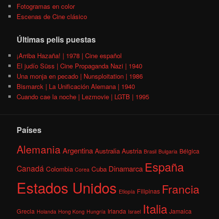
Fotogramas en color
Escenas de Cine clásico
Últimas pelis puestas
¡Arriba Hazaña! | 1978 | Cine español
El judío Süss | Cine Propaganda Nazi | 1940
Una monja en pecado | Nunsploitation | 1986
Bismarck | La Unificación Alemana | 1940
Cuando cae la noche | Lezmovie | LGTB | 1995
Países
Alemania
Argentina
Australia
Austria
Bélgica
Brasil
Bulgaria
España
Canadá
Dinamarca
Colombia
Cuba
Corea
Estados Unidos
Francia
Filipinas
Etiopía
Italia
Grecia
Irlanda
Jamaica
Holanda
Hong Kong
Hungría
Israel