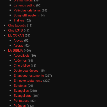
Drama judicial
(39)
Estrenos pejino
(95)
Películas cristianas
(99)
Spaghetti western
(14)
Thrillers
(52)
Cine japonés
(13)
Cine LGTB
(41)
EL CORÁN
(54)
Aleyas
(52)
Azoras
(52)
LA BIBLIA
(460)
Apocalipsis
(39)
Apócrifos
(14)
Cine bíblico
(13)
Deuterocanónicos
(15)
El antiguo testamento
(267)
El nuevo testamento
(329)
Epístolas
(96)
Evangelios
(268)
Evangelistas
(301)
Pentateuco
(83)
Poéticos
(143)