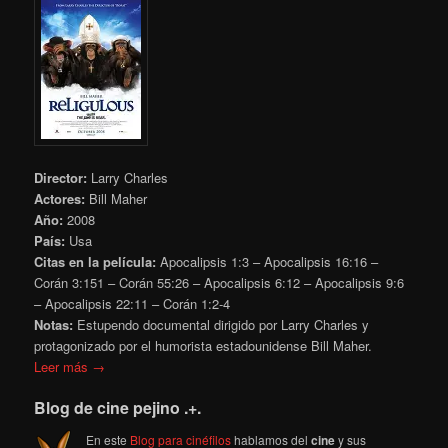
Director:
Larry Charles
Actores:
Bill Maher
Año:
2008
País:
Usa
Citas en la película:
Apocalipsis 1:3
– Apocalipsis
16:16 –
Corán 3:151 – Corán 55:26 – Apocalipsis 6:12 – Apocalipsis 9:6
– Apocalipsis 22:11 – Corán 1:2-4
Notas:
Estupendo documental dirigido por Larry Charles y
protagonizado por el humorista estadounidense Bill Maher.
Leer más →
Blog de cine pejino .+.
En este
Blog para cinéfilos
hablamos del
cine
y sus