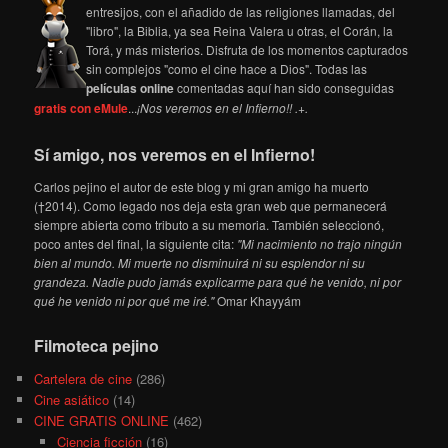
entresijos, con el añadido de las religiones llamadas, del
"libro", la Biblia, ya sea Reina Valera u otras, el Corán, la
Torá, y más misterios. Disfruta de los momentos capturados
sin complejos "como el cine hace a Dios". Todas las
películas online
comentadas aquí han sido conseguidas
gratis con eMule
...
¡Nos veremos en el Infierno!! .+.
Sí amigo, nos veremos en el Infierno!
Carlos pejino el autor de este blog y mi gran amigo ha muerto
(†2014). Como legado nos deja esta gran web que permanecerá
siempre abierta como tributo a su memoria. También seleccionó,
poco antes del final, la siguiente cita:
"Mi nacimiento no trajo ningún
bien al mundo. Mi muerte no disminuirá ni su esplendor ni su
grandeza. Nadie pudo jamás explicarme para qué he venido, ni por
qué he venido ni por qué me iré."
Omar Khayyám
Filmoteca pejino
Cartelera de cine
(286)
Cine asiático
(14)
CINE GRATIS ONLINE
(462)
Ciencia ficción
(16)