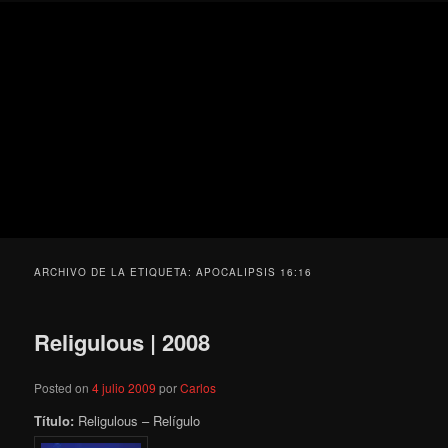
Ir
Ir
Secondary
Blog
al
al
menu
de
contenido
contenido
cine
Para todos los públicos
principal
secundario
pejino
Blog de cine pejino
ARCHIVO DE LA ETIQUETA:
APOCALIPSIS 16:16
Religulous | 2008
Posted on
4 julio 2009
por
Carlos
Título:
Religulous – Relígulo