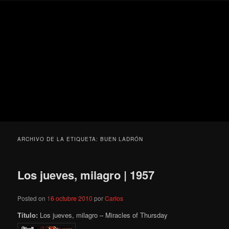
Ir
Ir
Secondary
Blog
al
al
menu
de
contenido
contenido
cine
Para todos los públicos
principal
secundario
pejino
Blog de cine pejino
ARCHIVO DE LA ETIQUETA:
BUEN LADRÓN
Los jueves, milagro | 1957
Posted on
16 octubre 2010
por
Carlos
Título:
Los jueves, milagro – Miracles of Thursday