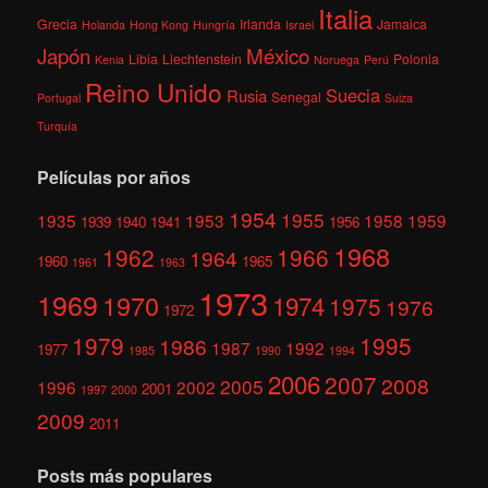
Italia
Grecia
Irlanda
Jamaica
Holanda
Hong Kong
Hungría
Israel
México
Japón
Libia
Liechtenstein
Polonia
Kenia
Noruega
Perú
Reino Unido
Suecia
Rusia
Senegal
Portugal
Suiza
Turquía
Películas por años
1954
1955
1935
1953
1958
1959
1939
1940
1941
1956
1968
1962
1966
1964
1960
1965
1961
1963
1973
1969
1970
1974
1975
1976
1972
1979
1995
1986
1987
1992
1977
1985
1990
1994
2006
2007
2008
2005
1996
2002
2001
1997
2000
2009
2011
Posts más populares