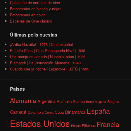
Colección de carteles de cine
Fotogramas en blanco y negro
Fotogramas en color
Escenas de Cine clásico
Últimas pelis puestas
¡Arriba Hazaña! | 1978 | Cine español
El judío Süss | Cine Propaganda Nazi | 1940
Una monja en pecado | Nunsploitation | 1986
Bismarck | La Unificación Alemana | 1940
Cuando cae la noche | Lezmovie | LGTB | 1995
Países
Alemania
Argentina
Australia
Austria
Bélgica
Brasil
Bulgaria
España
Canadá
Dinamarca
Colombia
Cuba
Corea
Estados Unidos
Francia
Filipinas
Etiopía