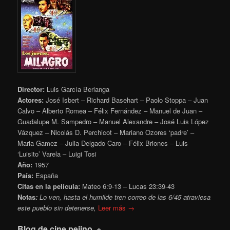
Director:
Luis García Berlanga
Actores:
José Isbert – Richard Basehart – Paolo Stoppa – Juan
Calvo – Alberto Romea – Félix Fernández – Manuel de Juan –
Guadalupe M. Sampedro – Manuel Alexandre – José Luis López
Vázquez – Nicolás D. Perchicot – Mariano Ozores ‘padre’ –
Maria Gamez – Julia Delgado Caro – Félix Briones – Luis
‘Luisito’ Varela – Luigi Tosi
Año:
1957
País:
España
Citas en la película:
Mateo 6:9-13 – Lucas 23:39-43
Notas
:
Lo ven, hasta el humilde tren correo de las 6/45 atraviesa
este pueblo sin detenerse,
Leer más →
Blog de cine pejino .+.