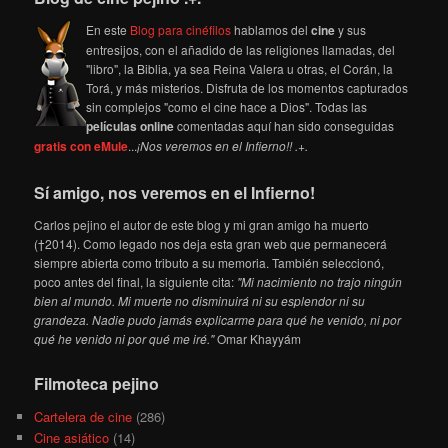
En este
Blog para cinéfilos
hablamos del
cine
y sus
entresijos, con el añadido de las religiones llamadas, del
"libro", la Biblia, ya sea Reina Valera u otras, el Corán, la
Torá, y más misterios. Disfruta de los momentos capturados
sin complejos "como el cine hace a Dios". Todas las
películas online
comentadas aquí han sido conseguidas
gratis con eMule
...
¡Nos veremos en el Infierno!! .+.
Sí amigo, nos veremos en el Infierno!
Carlos pejino el autor de este blog y mi gran amigo ha muerto
(†2014). Como legado nos deja esta gran web que permanecerá
siempre abierta como tributo a su memoria. También seleccionó,
poco antes del final, la siguiente cita:
"Mi nacimiento no trajo ningún
bien al mundo. Mi muerte no disminuirá ni su esplendor ni su
grandeza. Nadie pudo jamás explicarme para qué he venido, ni por
qué he venido ni por qué me iré."
Omar Khayyám
Filmoteca pejino
Cartelera de cine
(286)
Cine asiático
(14)