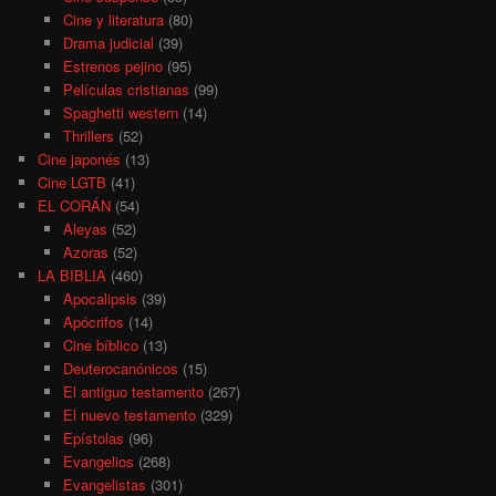
Cine y literatura
(80)
Drama judicial
(39)
Estrenos pejino
(95)
Películas cristianas
(99)
Spaghetti western
(14)
Thrillers
(52)
Cine japonés
(13)
Cine LGTB
(41)
EL CORÁN
(54)
Aleyas
(52)
Azoras
(52)
LA BIBLIA
(460)
Apocalipsis
(39)
Apócrifos
(14)
Cine bíblico
(13)
Deuterocanónicos
(15)
El antiguo testamento
(267)
El nuevo testamento
(329)
Epístolas
(96)
Evangelios
(268)
Evangelistas
(301)