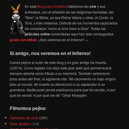
En este
Blog para cinéfilos
hablamos del
cine
y sus
entresijos, con el añadido de las religiones llamadas, del
"libro", la Biblia, ya sea Reina Valera u otras, el Corán, la
Torá, y más misterios. Disfruta de los momentos capturados
sin complejos "como el cine hace a Dios". Todas las
películas online
comentadas aquí han sido conseguidas
gratis con eMule
...
¡Nos veremos en el Infierno!! .+.
Sí amigo, nos veremos en el Infierno!
Carlos pejino el autor de este blog y mi gran amigo ha muerto
(†2014). Como legado nos deja esta gran web que permanecerá
siempre abierta como tributo a su memoria. También seleccionó,
poco antes del final, la siguiente cita:
"Mi nacimiento no trajo ningún
bien al mundo. Mi muerte no disminuirá ni su esplendor ni su
grandeza. Nadie pudo jamás explicarme para qué he venido, ni por
qué he venido ni por qué me iré."
Omar Khayyám
Filmoteca pejino
Cartelera de cine
(286)
Cine asiático
(14)