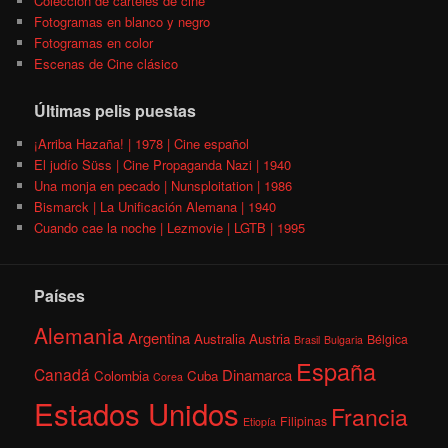
Colección de carteles de cine
Fotogramas en blanco y negro
Fotogramas en color
Escenas de Cine clásico
Últimas pelis puestas
¡Arriba Hazaña! | 1978 | Cine español
El judío Süss | Cine Propaganda Nazi | 1940
Una monja en pecado | Nunsploitation | 1986
Bismarck | La Unificación Alemana | 1940
Cuando cae la noche | Lezmovie | LGTB | 1995
Países
Alemania
Argentina
Australia
Austria
Bélgica
Brasil
Bulgaria
España
Canadá
Dinamarca
Colombia
Cuba
Corea
Estados Unidos
Francia
Filipinas
Etiopía