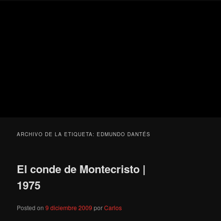
Ir
Ir
Secondary
Blog
al
al
menu
de
contenido
contenido
cine
Para todos los públicos
principal
secundario
pejino
Blog de cine pejino
ARCHIVO DE LA ETIQUETA:
EDMUNDO DANTÉS
El conde de Montecristo |
1975
Posted on
9 diciembre 2009
por
Carlos