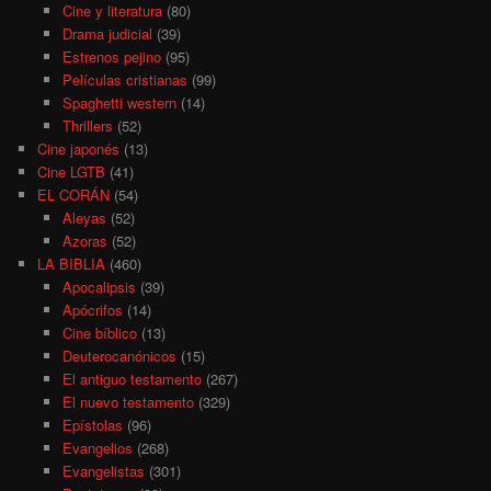
Cine y literatura
(80)
Drama judicial
(39)
Estrenos pejino
(95)
Películas cristianas
(99)
Spaghetti western
(14)
Thrillers
(52)
Cine japonés
(13)
Cine LGTB
(41)
EL CORÁN
(54)
Aleyas
(52)
Azoras
(52)
LA BIBLIA
(460)
Apocalipsis
(39)
Apócrifos
(14)
Cine bíblico
(13)
Deuterocanónicos
(15)
El antiguo testamento
(267)
El nuevo testamento
(329)
Epístolas
(96)
Evangelios
(268)
Evangelistas
(301)