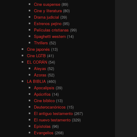
Cine suspense
(89)
Cine y literatura
(80)
Drama judicial
(39)
Estrenos pejino
(95)
Películas cristianas
(99)
Spaghetti western
(14)
Thrillers
(52)
Cine japonés
(13)
Cine LGTB
(41)
EL CORÁN
(54)
Aleyas
(52)
Azoras
(52)
LA BIBLIA
(460)
Apocalipsis
(39)
Apócrifos
(14)
Cine bíblico
(13)
Deuterocanónicos
(15)
El antiguo testamento
(267)
El nuevo testamento
(329)
Epístolas
(96)
Evangelios
(268)