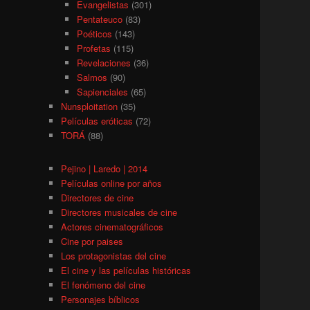
Evangelistas
(301)
Pentateuco
(83)
Poéticos
(143)
Profetas
(115)
Revelaciones
(36)
Salmos
(90)
Sapienciales
(65)
Nunsploitation
(35)
Películas eróticas
(72)
TORÁ
(88)
Pejino | Laredo | 2014
Películas online por años
Directores de cine
Directores musicales de cine
Actores cinematográficos
Cine por paises
Los protagonistas del cine
El cine y las películas históricas
El fenómeno del cine
Personajes bíblicos