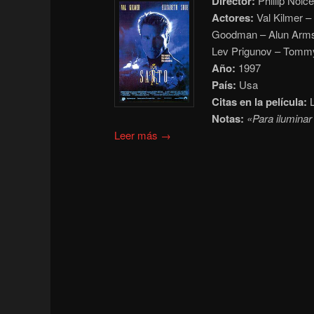
Director:
Phillip Noice
Actores:
Val Kilmer –
Goodman – Alun Armst
Lev Prigunov – Tomm
Año:
1997
País:
Usa
Citas en la película:
L
Notas:
«Para iluminar
Leer más →