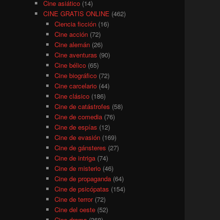
Cine asiático
(14)
CINE GRATIS ONLINE
(462)
Ciencia ficción
(16)
Cine acción
(72)
Cine alemán
(26)
Cine aventuras
(90)
Cine bélico
(65)
Cine biográfico
(72)
Cine carcelario
(44)
Cine clásico
(186)
Cine de catástrofes
(58)
Cine de comedia
(76)
Cine de espías
(12)
Cine de evasión
(169)
Cine de gánsteres
(27)
Cine de intriga
(74)
Cine de misterio
(46)
Cine de propaganda
(64)
Cine de psicópatas
(154)
Cine de terror
(72)
Cine del oeste
(52)
Cine drama
(368)