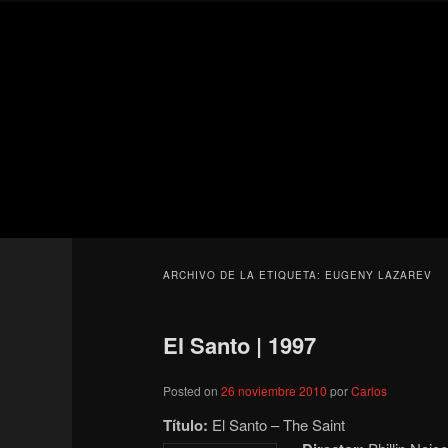
Ir
Ir
Secondary
al
al
menu
contenido
contenido
Para todos los públicos
principal
secundario
Blog de cine 
ARCHIVO DE LA ETIQUETA:
EUGENY LAZAREV
El Santo | 1997
Posted on
26 noviembre 2010
por
Carlos
Título:
El Santo – The Saint