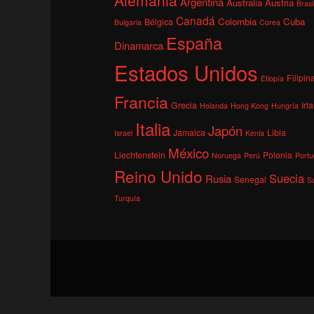
Argentina
Australia
Austria
Brasi
Canadá
Colombia
Cuba
Bélgica
Bulgaria
Corea
España
Dinamarca
Estados Unidos
Filipin
Etiopía
Francia
Grecia
Irl
Holanda
Hong Kong
Hungría
Italia
Japón
Jamaica
Libia
Israel
Kenia
México
Liechtenstein
Polonia
Noruega
Perú
Portu
Reino Unido
Suecia
Rusia
Senegal
S
Turquía