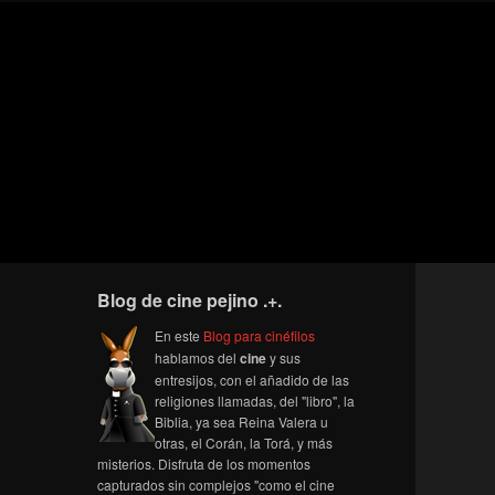
Blog de cine pejino .+.
En este
Blog para cinéfilos
hablamos del
cine
y sus
entresijos, con el añadido de las
religiones llamadas, del "libro", la
Biblia, ya sea Reina Valera u
otras, el Corán, la Torá, y más
misterios. Disfruta de los momentos
capturados sin complejos "como el cine