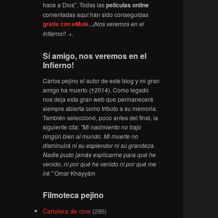
hace a Dios". Todas las
películas online
comentadas aquí han sido conseguidas
gratis con eMule
...
¡Nos veremos en el
Infierno!! .+.
Sí amigo, nos veremos en el
Infierno!
Carlos pejino el autor de este blog y mi gran
amigo ha muerto (†2014). Como legado
nos deja esta gran web que permanecerá
siempre abierta como tributo a su memoria.
También seleccionó, poco antes del final, la
siguiente cita:
"Mi nacimiento no trajo
ningún bien al mundo. Mi muerte no
disminuirá ni su esplendor ni su grandeza.
Nadie pudo jamás explicarme para qué he
venido, ni por qué he venido ni por qué me
iré."
Omar Khayyám
Filmoteca pejino
Cartelera de cine
(286)