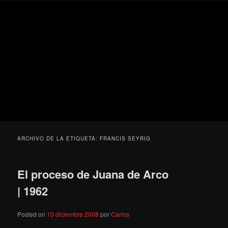
Ir
Ir
Secondary
Blog
al
al
menu
de
contenido
contenido
cine
Para todos los públicos
principal
secundario
pejino
Blog de cine pejino
ARCHIVO DE LA ETIQUETA:
FRANCIS SEYRIG
El proceso de Juana de Arco
| 1962
Posted on
10 diciembre 2008
por
Carlos