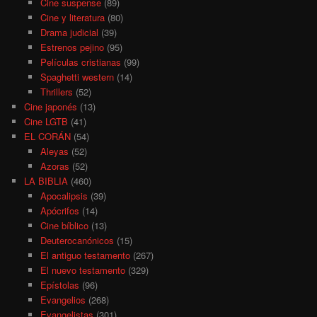
Cine suspense
(89)
Cine y literatura
(80)
Drama judicial
(39)
Estrenos pejino
(95)
Películas cristianas
(99)
Spaghetti western
(14)
Thrillers
(52)
Cine japonés
(13)
Cine LGTB
(41)
EL CORÁN
(54)
Aleyas
(52)
Azoras
(52)
LA BIBLIA
(460)
Apocalipsis
(39)
Apócrifos
(14)
Cine bíblico
(13)
Deuterocanónicos
(15)
El antiguo testamento
(267)
El nuevo testamento
(329)
Epístolas
(96)
Evangelios
(268)
Evangelistas
(301)