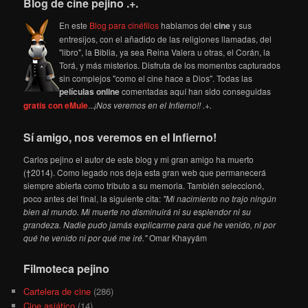
Blog de cine pejino .+.
En este
Blog para cinéfilos
hablamos del
cine
y sus
entresijos, con el añadido de las religiones llamadas, del
"libro", la Biblia, ya sea Reina Valera u otras, el Corán, la
Torá, y más misterios. Disfruta de los momentos capturados
sin complejos "como el cine hace a Dios". Todas las
películas online
comentadas aquí han sido conseguidas
gratis con eMule
...
¡Nos veremos en el Infierno!! .+.
Sí amigo, nos veremos en el Infierno!
Carlos pejino el autor de este blog y mi gran amigo ha muerto
(†2014). Como legado nos deja esta gran web que permanecerá
siempre abierta como tributo a su memoria. También seleccionó,
poco antes del final, la siguiente cita:
"Mi nacimiento no trajo ningún
bien al mundo. Mi muerte no disminuirá ni su esplendor ni su
grandeza. Nadie pudo jamás explicarme para qué he venido, ni por
qué he venido ni por qué me iré."
Omar Khayyám
Filmoteca pejino
Cartelera de cine
(286)
Cine asiático
(14)