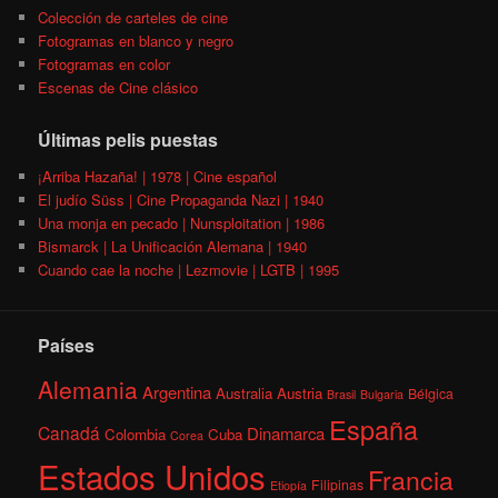
Colección de carteles de cine
Fotogramas en blanco y negro
Fotogramas en color
Escenas de Cine clásico
Últimas pelis puestas
¡Arriba Hazaña! | 1978 | Cine español
El judío Süss | Cine Propaganda Nazi | 1940
Una monja en pecado | Nunsploitation | 1986
Bismarck | La Unificación Alemana | 1940
Cuando cae la noche | Lezmovie | LGTB | 1995
Países
Alemania
Argentina
Australia
Austria
Bélgica
Brasil
Bulgaria
España
Canadá
Dinamarca
Colombia
Cuba
Corea
Estados Unidos
Francia
Filipinas
Etiopía