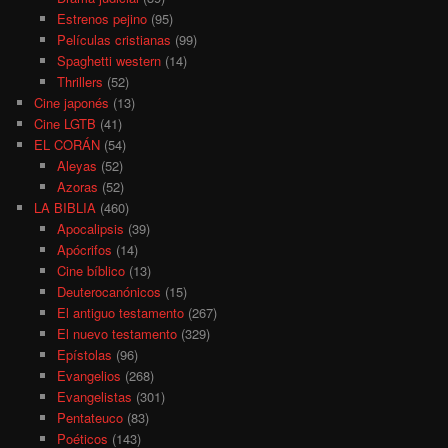
Estrenos pejino
(95)
Películas cristianas
(99)
Spaghetti western
(14)
Thrillers
(52)
Cine japonés
(13)
Cine LGTB
(41)
EL CORÁN
(54)
Aleyas
(52)
Azoras
(52)
LA BIBLIA
(460)
Apocalipsis
(39)
Apócrifos
(14)
Cine bíblico
(13)
Deuterocanónicos
(15)
El antiguo testamento
(267)
El nuevo testamento
(329)
Epístolas
(96)
Evangelios
(268)
Evangelistas
(301)
Pentateuco
(83)
Poéticos
(143)