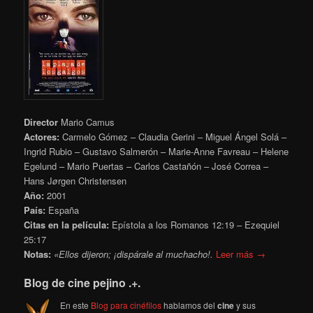
Director
Mario Camus
Actores:
Carmelo Gómez – Claudia Gerini – Miguel Ángel Solá –
Ingrid Rubio – Gustavo Salmerón – Marie-Anne Favreau – Helene
Egelund – Mario Puertas – Carlos Castañón – José Correa –
Hans J
ø
rgen Christensen
Año:
2001
País:
España
Citas en la película:
Epístola a los Romanos 12:19
– Ezequiel
25:17
Notas:
«Ellos dijeron; ¡dispárale al muchacho!.
Leer más →
Blog de cine pejino .+.
En este
Blog para cinéfilos
hablamos del
cine
y sus