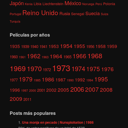
México
Japón
Libia
Liechtenstein
Polonia
Kenia
Noruega
Perú
Reino Unido
Suecia
Rusia
Senegal
Portugal
Suiza
Turquía
Películas por años
1954
1955
1935
1953
1958
1959
1939
1940
1941
1956
1968
1962
1966
1964
1960
1965
1961
1963
1973
1969
1970
1974
1975
1976
1972
1979
1995
1986
1987
1992
1977
1985
1990
1994
2006
2007
2008
2005
1996
2002
2001
1997
2000
2009
2011
Posts más populares
Una monja en pecado | Nunsploitation | 1986
86
% de votos positivos de un total de
1528