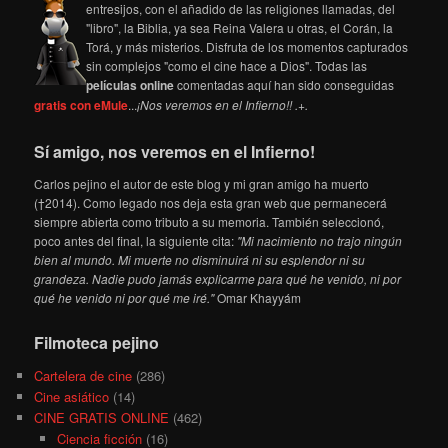
entresijos, con el añadido de las religiones llamadas, del
"libro", la Biblia, ya sea Reina Valera u otras, el Corán, la
Torá, y más misterios. Disfruta de los momentos capturados
sin complejos "como el cine hace a Dios". Todas las
películas online
comentadas aquí han sido conseguidas
gratis con eMule
...
¡Nos veremos en el Infierno!! .+.
Sí amigo, nos veremos en el Infierno!
Carlos pejino el autor de este blog y mi gran amigo ha muerto
(†2014). Como legado nos deja esta gran web que permanecerá
siempre abierta como tributo a su memoria. También seleccionó,
poco antes del final, la siguiente cita:
"Mi nacimiento no trajo ningún
bien al mundo. Mi muerte no disminuirá ni su esplendor ni su
grandeza. Nadie pudo jamás explicarme para qué he venido, ni por
qué he venido ni por qué me iré."
Omar Khayyám
Filmoteca pejino
Cartelera de cine
(286)
Cine asiático
(14)
CINE GRATIS ONLINE
(462)
Ciencia ficción
(16)