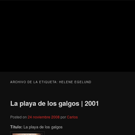
Ir
Ir
Secondary
Blog
al
al
menu
de
contenido
contenido
cine
Para todos los públicos
principal
secundario
pejino
Blog de cine pejino
ARCHIVO DE LA ETIQUETA:
HELENE EGELUND
La playa de los galgos | 2001
Posted on
24 noviembre 2008
por
Carlos
Título:
La playa de los galgos