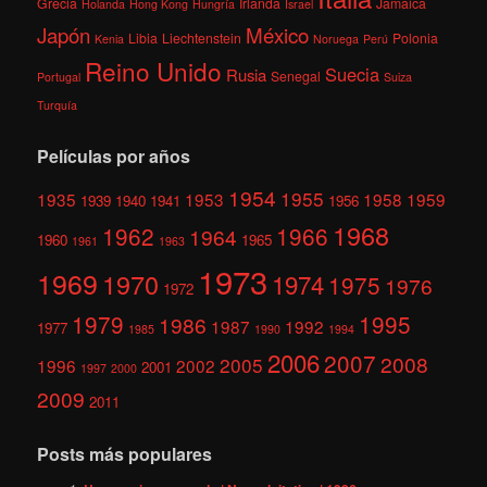
Grecia
Irlanda
Jamaica
Holanda
Hong Kong
Hungría
Israel
México
Japón
Libia
Liechtenstein
Polonia
Kenia
Noruega
Perú
Reino Unido
Suecia
Rusia
Senegal
Portugal
Suiza
Turquía
Películas por años
1954
1955
1935
1953
1958
1959
1939
1940
1941
1956
1968
1962
1966
1964
1960
1965
1961
1963
1973
1969
1970
1974
1975
1976
1972
1979
1995
1986
1987
1992
1977
1985
1990
1994
2006
2007
2008
2005
1996
2002
2001
1997
2000
2009
2011
Posts más populares