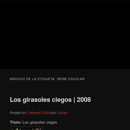
Ir
Ir
Secondary
Blog
al
al
menu
de
contenido
contenido
cine
Para todos los públicos
principal
secundario
pejino
Blog de cine pejino
ARCHIVO DE LA ETIQUETA:
IRENE ESCOLAR
Los girasoles ciegos | 2008
Posted on
2 febrero 2009
por
Carlos
Título:
Los girasoles ciegos