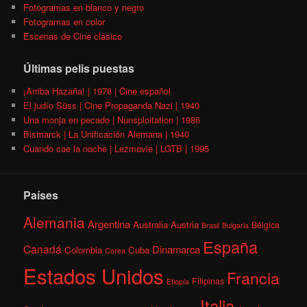
Fotogramas en blanco y negro
Fotogramas en color
Escenas de Cine clásico
Últimas pelis puestas
¡Arriba Hazaña! | 1978 | Cine español
El judío Süss | Cine Propaganda Nazi | 1940
Una monja en pecado | Nunsploitation | 1986
Bismarck | La Unificación Alemana | 1940
Cuando cae la noche | Lezmovie | LGTB | 1995
Países
Alemania
Argentina
Australia
Austria
Bélgica
Brasil
Bulgaria
España
Canadá
Dinamarca
Colombia
Cuba
Corea
Estados Unidos
Francia
Filipinas
Etiopía
Italia