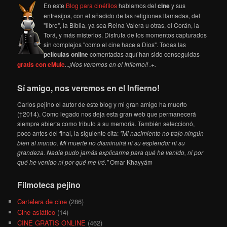
En este
Blog para cinéfilos
hablamos del
cine
y sus
entresijos, con el añadido de las religiones llamadas, del
"libro", la Biblia, ya sea Reina Valera u otras, el Corán, la
Torá, y más misterios. Disfruta de los momentos capturados
sin complejos "como el cine hace a Dios". Todas las
películas online
comentadas aquí han sido conseguidas
gratis con eMule
...
¡Nos veremos en el Infierno!! .+.
Sí amigo, nos veremos en el Infierno!
Carlos pejino el autor de este blog y mi gran amigo ha muerto
(†2014). Como legado nos deja esta gran web que permanecerá
siempre abierta como tributo a su memoria. También seleccionó,
poco antes del final, la siguiente cita:
"Mi nacimiento no trajo ningún
bien al mundo. Mi muerte no disminuirá ni su esplendor ni su
grandeza. Nadie pudo jamás explicarme para qué he venido, ni por
qué he venido ni por qué me iré."
Omar Khayyám
Filmoteca pejino
Cartelera de cine
(286)
Cine asiático
(14)
CINE GRATIS ONLINE
(462)