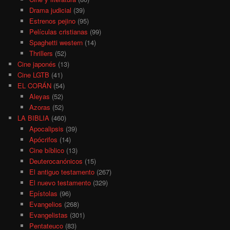
Drama judicial
(39)
Estrenos pejino
(95)
Películas cristianas
(99)
Spaghetti western
(14)
Thrillers
(52)
Cine japonés
(13)
Cine LGTB
(41)
EL CORÁN
(54)
Aleyas
(52)
Azoras
(52)
LA BIBLIA
(460)
Apocalipsis
(39)
Apócrifos
(14)
Cine bíblico
(13)
Deuterocanónicos
(15)
El antiguo testamento
(267)
El nuevo testamento
(329)
Epístolas
(96)
Evangelios
(268)
Evangelistas
(301)
Pentateuco
(83)