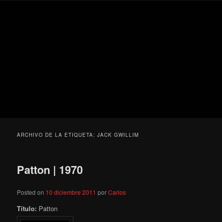
Ir
Ir
Secondary
Blog
al
al
menu
de
contenido
contenido
cine
Para todos los públicos
principal
secundario
pejino
Blog de cine pejino
ARCHIVO DE LA ETIQUETA:
JACK GWILLIM
Patton | 1970
Posted on
10 diciembre 2011
por
Carlos
Título:
Patton