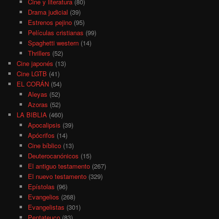
Cine y literatura
(80)
Drama judicial
(39)
Estrenos pejino
(95)
Películas cristianas
(99)
Spaghetti western
(14)
Thrillers
(52)
Cine japonés
(13)
Cine LGTB
(41)
EL CORÁN
(54)
Aleyas
(52)
Azoras
(52)
LA BIBLIA
(460)
Apocalipsis
(39)
Apócrifos
(14)
Cine bíblico
(13)
Deuterocanónicos
(15)
El antiguo testamento
(267)
El nuevo testamento
(329)
Epístolas
(96)
Evangelios
(268)
Evangelistas
(301)
Pentateuco
(83)