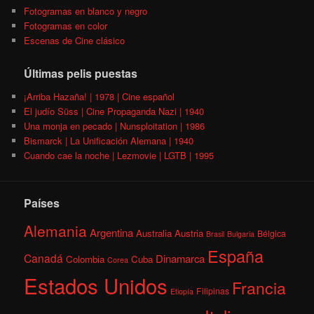
Fotogramas en blanco y negro
Fotogramas en color
Escenas de Cine clásico
Últimas pelis puestas
¡Arriba Hazaña! | 1978 | Cine español
El judío Süss | Cine Propaganda Nazi | 1940
Una monja en pecado | Nunsploitation | 1986
Bismarck | La Unificación Alemana | 1940
Cuando cae la noche | Lezmovie | LGTB | 1995
Países
Alemania
Argentina
Australia
Austria
Bélgica
Brasil
Bulgaria
España
Canadá
Dinamarca
Colombia
Cuba
Corea
Estados Unidos
Francia
Filipinas
Etiopía