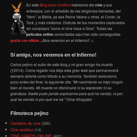
En este
Blog para cinéfilos
hablamos del
cine
y sus
entresijos, con el añadido de las religiones llamadas, del
"libro", la Biblia, ya sea Reina Valera u otras, el Corán, la
Torá, y más misterios. Disfruta de los momentos capturados
sin complejos "como el cine hace a Dios". Todas las
películas online
comentadas aquí han sido conseguidas
gratis con eMule
...
¡Nos veremos en el Infierno!! .+.
Sí amigo, nos veremos en el Infierno!
Carlos pejino el autor de este blog y mi gran amigo ha muerto
(†2014). Como legado nos deja esta gran web que permanecerá
siempre abierta como tributo a su memoria. También seleccionó,
poco antes del final, la siguiente cita:
"Mi nacimiento no trajo ningún
bien al mundo. Mi muerte no disminuirá ni su esplendor ni su
grandeza. Nadie pudo jamás explicarme para qué he venido, ni por
qué he venido ni por qué me iré."
Omar Khayyám
Filmoteca pejino
Cartelera de cine
(286)
Cine asiático
(14)
CINE GRATIS ONLINE
(462)