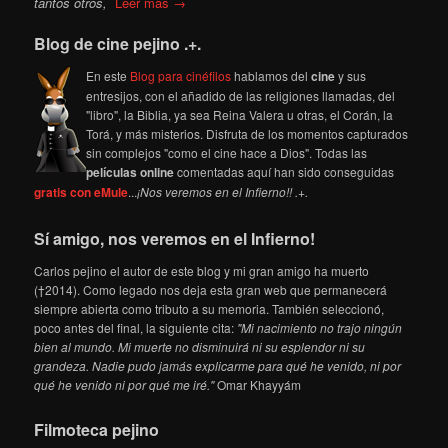
tantos otros,
Leer más →
Blog de cine pejino .+.
En este
Blog para cinéfilos
hablamos del
cine
y sus
entresijos, con el añadido de las religiones llamadas, del
"libro", la Biblia, ya sea Reina Valera u otras, el Corán, la
Torá, y más misterios. Disfruta de los momentos capturados
sin complejos "como el cine hace a Dios". Todas las
películas online
comentadas aquí han sido conseguidas
gratis con eMule
...
¡Nos veremos en el Infierno!! .+.
Sí amigo, nos veremos en el Infierno!
Carlos pejino el autor de este blog y mi gran amigo ha muerto
(†2014). Como legado nos deja esta gran web que permanecerá
siempre abierta como tributo a su memoria. También seleccionó,
poco antes del final, la siguiente cita:
"Mi nacimiento no trajo ningún
bien al mundo. Mi muerte no disminuirá ni su esplendor ni su
grandeza. Nadie pudo jamás explicarme para qué he venido, ni por
qué he venido ni por qué me iré."
Omar Khayyám
Filmoteca pejino