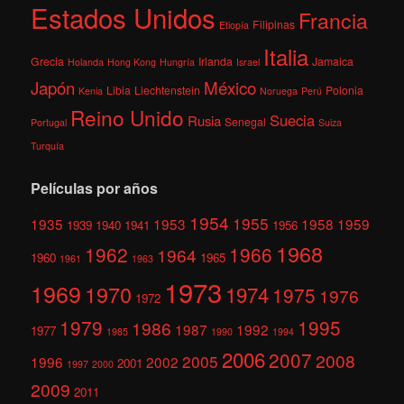
Estados Unidos
Francia
Filipinas
Etiopía
Italia
Grecia
Irlanda
Jamaica
Holanda
Hong Kong
Hungría
Israel
México
Japón
Libia
Liechtenstein
Polonia
Kenia
Noruega
Perú
Reino Unido
Suecia
Rusia
Senegal
Portugal
Suiza
Turquía
Películas por años
1954
1955
1935
1953
1958
1959
1939
1940
1941
1956
1968
1962
1966
1964
1960
1965
1961
1963
1973
1969
1970
1974
1975
1976
1972
1979
1995
1986
1987
1992
1977
1985
1990
1994
2006
2007
2008
2005
1996
2002
2001
1997
2000
2009
2011