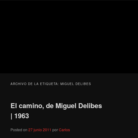
Ir
Ir
Secondary
Blog
al
al
menu
de
contenido
contenido
cine
Para todos los públicos
principal
secundario
pejino
Blog de cine pejino
ARCHIVO DE LA ETIQUETA:
MIGUEL DELIBES
El camino, de Miguel Delibes
| 1963
Posted on
27 junio 2011
por
Carlos