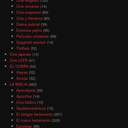
Cine religioso
(120)
Cine romanos
(14)
Cine suspense
(89)
Cine y literatura
(80)
Drama judicial
(39)
Estrenos pejino
(95)
Películas cristianas
(99)
Spaghetti western
(14)
Thrillers
(52)
Cine japonés
(13)
Cine LGTB
(41)
EL CORÁN
(54)
Aleyas
(52)
Azoras
(52)
LA BIBLIA
(460)
Apocalipsis
(39)
Apócrifos
(14)
Cine bíblico
(13)
Deuterocanónicos
(15)
El antiguo testamento
(267)
El nuevo testamento
(329)
Epístolas
(96)