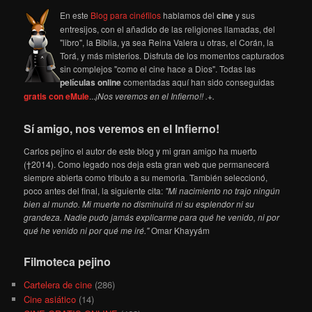
En este
Blog para cinéfilos
hablamos del
cine
y sus
entresijos, con el añadido de las religiones llamadas, del
"libro", la Biblia, ya sea Reina Valera u otras, el Corán, la
Torá, y más misterios. Disfruta de los momentos capturados
sin complejos "como el cine hace a Dios". Todas las
películas online
comentadas aquí han sido conseguidas
gratis con eMule
...
¡Nos veremos en el Infierno!! .+.
Sí amigo, nos veremos en el Infierno!
Carlos pejino el autor de este blog y mi gran amigo ha muerto
(†2014). Como legado nos deja esta gran web que permanecerá
siempre abierta como tributo a su memoria. También seleccionó,
poco antes del final, la siguiente cita:
"Mi nacimiento no trajo ningún
bien al mundo. Mi muerte no disminuirá ni su esplendor ni su
grandeza. Nadie pudo jamás explicarme para qué he venido, ni por
qué he venido ni por qué me iré."
Omar Khayyám
Filmoteca pejino
Cartelera de cine
(286)
Cine asiático
(14)