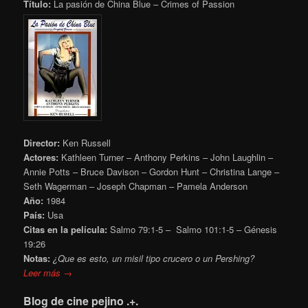
Título:
La pasión de China Blue – Crimes of Passion
Director:
Ken Russell
Actores:
Kathleen Turner – Anthony Perkins – John Laughlin –
Annie Potts – Bruce Davison – Gordon Hunt – Christina Lange –
Seth Wagerman – Joseph Chapman – Pamela Anderson
Año:
1984
País:
Usa
Citas en la película:
Salmo 79:1-5 – Salmo 101:1-5 – Génesis
19:26
Notas:
¿Que es esto, un misil tipo crucero o un Pershing?
Leer más →
Blog de cine pejino .+.