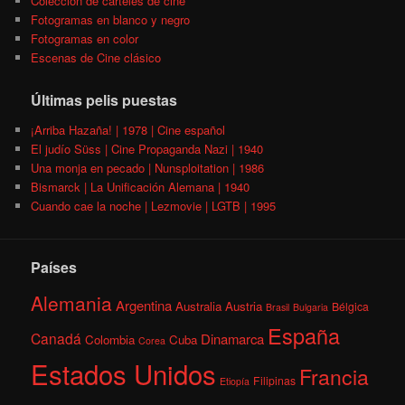
Colección de carteles de cine
Fotogramas en blanco y negro
Fotogramas en color
Escenas de Cine clásico
Últimas pelis puestas
¡Arriba Hazaña! | 1978 | Cine español
El judío Süss | Cine Propaganda Nazi | 1940
Una monja en pecado | Nunsploitation | 1986
Bismarck | La Unificación Alemana | 1940
Cuando cae la noche | Lezmovie | LGTB | 1995
Países
Alemania
Argentina
Australia
Austria
Bélgica
Brasil
Bulgaria
España
Canadá
Dinamarca
Colombia
Cuba
Corea
Estados Unidos
Francia
Filipinas
Etiopía