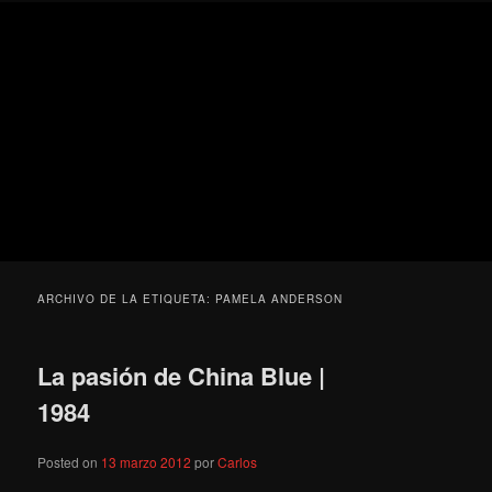
Ir
Ir
Secondary
Blog
al
al
menu
de
contenido
contenido
cine
Para todos los públicos
principal
secundario
pejino
Blog de cine pejino
ARCHIVO DE LA ETIQUETA:
PAMELA ANDERSON
La pasión de China Blue |
1984
Posted on
13 marzo 2012
por
Carlos