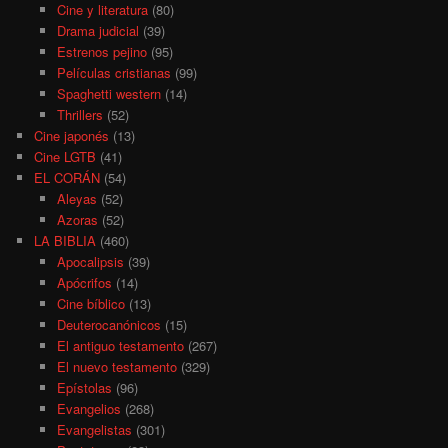
Cine y literatura
(80)
Drama judicial
(39)
Estrenos pejino
(95)
Películas cristianas
(99)
Spaghetti western
(14)
Thrillers
(52)
Cine japonés
(13)
Cine LGTB
(41)
EL CORÁN
(54)
Aleyas
(52)
Azoras
(52)
LA BIBLIA
(460)
Apocalipsis
(39)
Apócrifos
(14)
Cine bíblico
(13)
Deuterocanónicos
(15)
El antiguo testamento
(267)
El nuevo testamento
(329)
Epístolas
(96)
Evangelios
(268)
Evangelistas
(301)