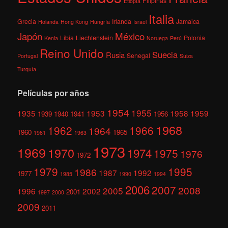
Filipinas
Etiopía
Italia
Grecia
Irlanda
Jamaica
Holanda
Hong Kong
Hungría
Israel
México
Japón
Libia
Liechtenstein
Polonia
Kenia
Noruega
Perú
Reino Unido
Suecia
Rusia
Senegal
Portugal
Suiza
Turquía
Películas por años
1954
1955
1935
1953
1958
1959
1939
1940
1941
1956
1968
1962
1966
1964
1960
1965
1961
1963
1973
1969
1970
1974
1975
1976
1972
1979
1995
1986
1987
1992
1977
1985
1990
1994
2006
2007
2008
2005
1996
2002
2001
1997
2000
2009
2011