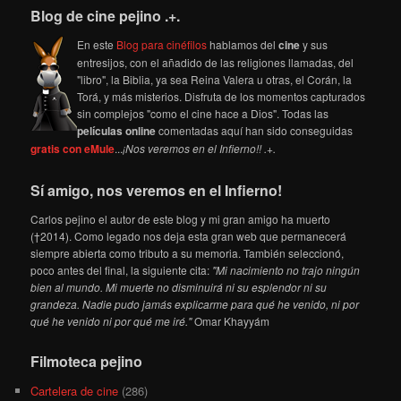
Blog de cine pejino .+.
En este
Blog para cinéfilos
hablamos del
cine
y sus
entresijos, con el añadido de las religiones llamadas, del
"libro", la Biblia, ya sea Reina Valera u otras, el Corán, la
Torá, y más misterios. Disfruta de los momentos capturados
sin complejos "como el cine hace a Dios". Todas las
películas online
comentadas aquí han sido conseguidas
gratis con eMule
...
¡Nos veremos en el Infierno!! .+.
Sí amigo, nos veremos en el Infierno!
Carlos pejino el autor de este blog y mi gran amigo ha muerto
(†2014). Como legado nos deja esta gran web que permanecerá
siempre abierta como tributo a su memoria. También seleccionó,
poco antes del final, la siguiente cita:
"Mi nacimiento no trajo ningún
bien al mundo. Mi muerte no disminuirá ni su esplendor ni su
grandeza. Nadie pudo jamás explicarme para qué he venido, ni por
qué he venido ni por qué me iré."
Omar Khayyám
Filmoteca pejino
Cartelera de cine
(286)