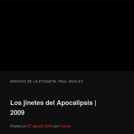
Ir
Ir
Secondary
Blog
al
al
menu
de
contenido
contenido
cine
Para todos los públicos
principal
secundario
pejino
Blog de cine pejino
ARCHIVO DE LA ETIQUETA:
PAUL DOOLEY
Los jinetes del Apocalipsis |
2009
Posted on
27 agosto 2009
por
Carlos