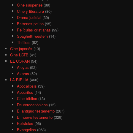
Cine suspense
(89)
Cine y literatura
(80)
Drama judicial
(39)
Estrenos pejino
(95)
Películas cristianas
(99)
Spaghetti western
(14)
Thrillers
(52)
Cine japonés
(13)
Cine LGTB
(41)
EL CORÁN
(54)
Aleyas
(52)
Azoras
(52)
LA BIBLIA
(460)
Apocalipsis
(39)
Apócrifos
(14)
Cine bíblico
(13)
Deuterocanónicos
(15)
El antiguo testamento
(267)
El nuevo testamento
(329)
Epístolas
(96)
Evangelios
(268)