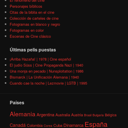
El fenómeno del cine
Personajes bíblicos
Citas de la biblia en el cine
Colección de carteles de cine
Fotogramas en blanco y negro
Fotogramas en color
Escenas de Cine clásico
Últimas pelis puestas
¡Arriba Hazaña! | 1978 | Cine español
El judío Süss | Cine Propaganda Nazi | 1940
Una monja en pecado | Nunsploitation | 1986
Bismarck | La Unificación Alemana | 1940
Cuando cae la noche | Lezmovie | LGTB | 1995
Países
Alemania
Argentina
Australia
Austria
Bélgica
Brasil
Bulgaria
España
Canadá
Dinamarca
Colombia
Cuba
Corea