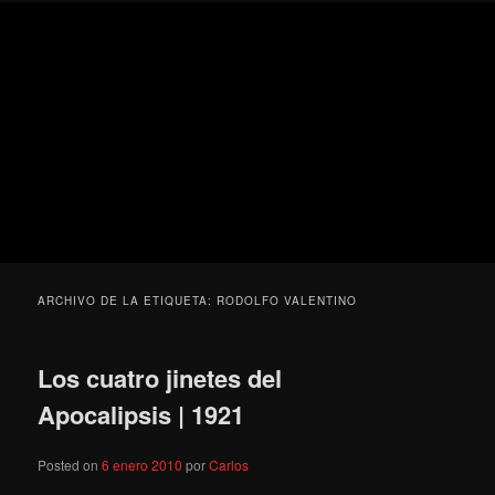
Ir
Ir
Secondary
Blog
al
al
menu
de
contenido
contenido
cine
Para todos los públicos
principal
secundario
pejino
Blog de cine pejino
ARCHIVO DE LA ETIQUETA:
RODOLFO VALENTINO
Los cuatro jinetes del
Apocalipsis | 1921
Posted on
6 enero 2010
por
Carlos