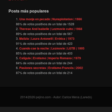
Posts más populares
Una monja en pecado | Nunsploitation | 1986
86
% de votos positivos de un total de
1528
Therese And Isabelle | Lezmovie culto | 1968
89
% de votos positivos de un total de
567
Malizia | Laura Antonelli | Erótica | 1973
91
% de votos positivos de un total de
423
Cuando cae la noche | Lezmovie | LGTB | 1995
85
% de votos positivos de un total de
403
Calígula | Erotismo | Imperio Romano | 1979
84
% de votos positivos de un total de
244
Pasiones secretas | Erotismo Francés | 2002
87
% de votos positivos de un total de
214
2014/2026 pejino.com - Autor: Carlos Mena (Laredo)