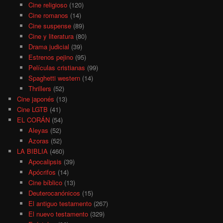
Cine religioso
(120)
Cine romanos
(14)
Cine suspense
(89)
Cine y literatura
(80)
Drama judicial
(39)
Estrenos pejino
(95)
Películas cristianas
(99)
Spaghetti western
(14)
Thrillers
(52)
Cine japonés
(13)
Cine LGTB
(41)
EL CORÁN
(54)
Aleyas
(52)
Azoras
(52)
LA BIBLIA
(460)
Apocalipsis
(39)
Apócrifos
(14)
Cine bíblico
(13)
Deuterocanónicos
(15)
El antiguo testamento
(267)
El nuevo testamento
(329)