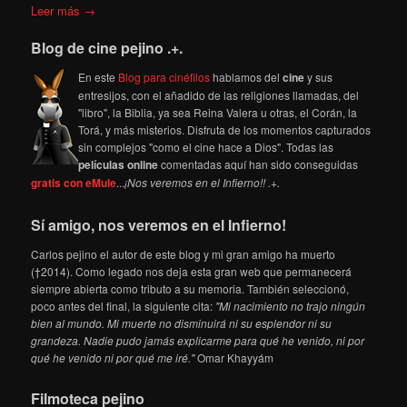
Leer más →
Blog de cine pejino .+.
En este
Blog para cinéfilos
hablamos del
cine
y sus
entresijos, con el añadido de las religiones llamadas, del
"libro", la Biblia, ya sea Reina Valera u otras, el Corán, la
Torá, y más misterios. Disfruta de los momentos capturados
sin complejos "como el cine hace a Dios". Todas las
películas online
comentadas aquí han sido conseguidas
gratis con eMule
...
¡Nos veremos en el Infierno!! .+.
Sí amigo, nos veremos en el Infierno!
Carlos pejino el autor de este blog y mi gran amigo ha muerto
(†2014). Como legado nos deja esta gran web que permanecerá
siempre abierta como tributo a su memoria. También seleccionó,
poco antes del final, la siguiente cita:
"Mi nacimiento no trajo ningún
bien al mundo. Mi muerte no disminuirá ni su esplendor ni su
grandeza. Nadie pudo jamás explicarme para qué he venido, ni por
qué he venido ni por qué me iré."
Omar Khayyám
Filmoteca pejino