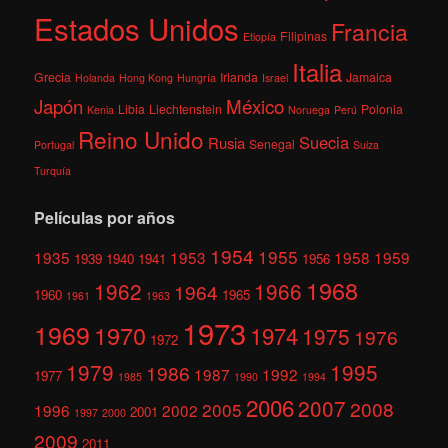
Estados Unidos
Francia
Filipinas
Etiopía
Italia
Grecia
Irlanda
Jamaica
Holanda
Hong Kong
Hungría
Israel
México
Japón
Libia
Liechtenstein
Polonia
Kenia
Noruega
Perú
Reino Unido
Suecia
Rusia
Senegal
Portugal
Suiza
Turquía
Películas por años
1954
1955
1935
1953
1958
1959
1939
1940
1941
1956
1968
1962
1966
1964
1960
1965
1961
1963
1973
1969
1970
1974
1975
1976
1972
1979
1995
1986
1987
1992
1977
1985
1990
1994
2006
2007
2008
2005
1996
2002
2001
1997
2000
2009
2011