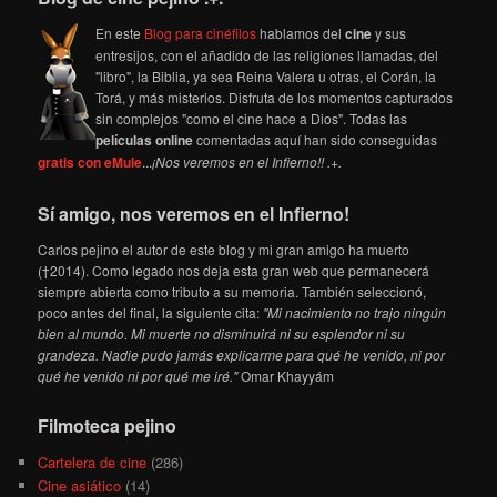
En este
Blog para cinéfilos
hablamos del
cine
y sus
entresijos, con el añadido de las religiones llamadas, del
"libro", la Biblia, ya sea Reina Valera u otras, el Corán, la
Torá, y más misterios. Disfruta de los momentos capturados
sin complejos "como el cine hace a Dios". Todas las
películas online
comentadas aquí han sido conseguidas
gratis con eMule
...
¡Nos veremos en el Infierno!! .+.
Sí amigo, nos veremos en el Infierno!
Carlos pejino el autor de este blog y mi gran amigo ha muerto
(†2014). Como legado nos deja esta gran web que permanecerá
siempre abierta como tributo a su memoria. También seleccionó,
poco antes del final, la siguiente cita:
"Mi nacimiento no trajo ningún
bien al mundo. Mi muerte no disminuirá ni su esplendor ni su
grandeza. Nadie pudo jamás explicarme para qué he venido, ni por
qué he venido ni por qué me iré."
Omar Khayyám
Filmoteca pejino
Cartelera de cine
(286)
Cine asiático
(14)