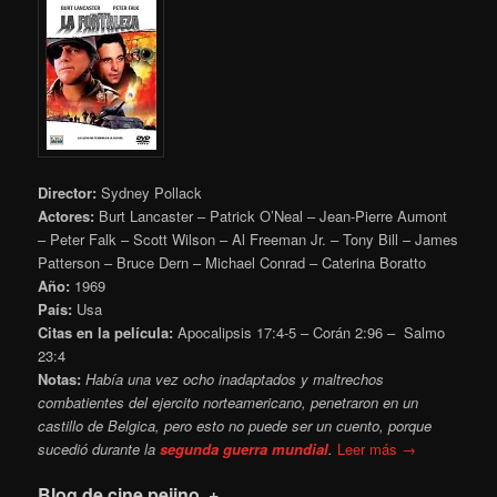
Director:
Sydney Pollack
Actores:
Burt Lancaster – Patrick O’Neal – Jean-Pierre Aumont
– Peter Falk – Scott Wilson – Al Freeman Jr. – Tony Bill – James
Patterson – Bruce Dern – Michael Conrad – Caterina Boratto
Año:
1969
País:
Usa
Citas en la película:
Apocalipsis 17:4-5
– Corán
2:96
– Salmo
23:4
Notas:
Había una vez ocho inadaptados y maltrechos
combatientes del ejercito norteamericano, penetraron en un
castillo de Belgica, pero esto no puede ser un cuento, porque
sucedió durante la
segunda guerra mundial
.
Leer más →
Blog de cine pejino .+.