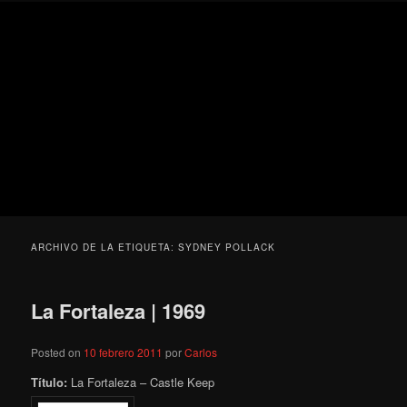
Ir
Ir
Secondary
Blog
al
al
menu
de
contenido
contenido
cine
Para todos los públicos
principal
secundario
pejino
Blog de cine pejino
ARCHIVO DE LA ETIQUETA:
SYDNEY POLLACK
La Fortaleza | 1969
Posted on
10 febrero 2011
por
Carlos
Título:
La Fortaleza – Castle Keep