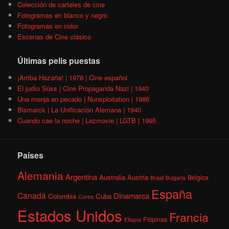
Colección de carteles de cine
Fotogramas en blanco y negro
Fotogramas en color
Escenas de Cine clásico
Últimas pelis puestas
¡Arriba Hazaña! | 1978 | Cine español
El judío Süss | Cine Propaganda Nazi | 1940
Una monja en pecado | Nunsploitation | 1986
Bismarck | La Unificación Alemana | 1940
Cuando cae la noche | Lezmovie | LGTB | 1995
Países
Alemania
Argentina
Australia
Austria
Bélgica
Brasil
Bulgaria
España
Canadá
Dinamarca
Colombia
Cuba
Corea
Estados Unidos
Francia
Filipinas
Etiopía