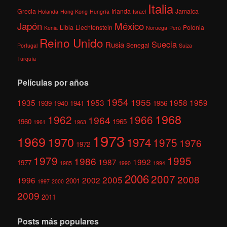
Italia
Grecia
Irlanda
Jamaica
Holanda
Hong Kong
Hungría
Israel
México
Japón
Libia
Liechtenstein
Polonia
Kenia
Noruega
Perú
Reino Unido
Suecia
Rusia
Senegal
Portugal
Suiza
Turquía
Películas por años
1954
1955
1935
1953
1958
1959
1939
1940
1941
1956
1968
1962
1966
1964
1960
1965
1961
1963
1973
1969
1970
1974
1975
1976
1972
1979
1995
1986
1987
1992
1977
1985
1990
1994
2006
2007
2008
2005
1996
2002
2001
1997
2000
2009
2011
Posts más populares