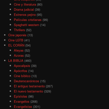
Cine y literatura
(80)
Drama judicial
(39)
Estrenos pejino
(95)
Películas cristianas
(99)
Spaghetti western
(14)
Thrillers
(52)
Cine japonés
(13)
Cine LGTB
(41)
EL CORÁN
(54)
Aleyas
(52)
Azoras
(52)
LA BIBLIA
(460)
Apocalipsis
(39)
Apócrifos
(14)
Cine bíblico
(13)
Deuterocanónicos
(15)
El antiguo testamento
(267)
El nuevo testamento
(329)
Epístolas
(96)
Evangelios
(268)
Evangelistas
(301)