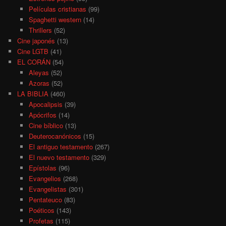
Películas cristianas
(99)
Spaghetti western
(14)
Thrillers
(52)
Cine japonés
(13)
Cine LGTB
(41)
EL CORÁN
(54)
Aleyas
(52)
Azoras
(52)
LA BIBLIA
(460)
Apocalipsis
(39)
Apócrifos
(14)
Cine bíblico
(13)
Deuterocanónicos
(15)
El antiguo testamento
(267)
El nuevo testamento
(329)
Epístolas
(96)
Evangelios
(268)
Evangelistas
(301)
Pentateuco
(83)
Poéticos
(143)
Profetas
(115)