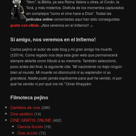
"libro", la Biblia, ya sea Reina Valera u otras, el Corán, la
Torá, y más misterios. Disfruta de los momentos capturados
sin complejos "como el cine hace a Dios". Todas las
películas online
comentadas aquí han sido conseguidas
gratis con eMule
...
¡Nos veremos en el Infierno!! .+.
Sí amigo, nos veremos en el Infierno!
Carlos pejino el autor de este blog y mi gran amigo ha muerto
(†2014). Como legado nos deja esta gran web que permanecerá
siempre abierta como tributo a su memoria. También seleccionó,
poco antes del final, la siguiente cita:
"Mi nacimiento no trajo ningún
bien al mundo. Mi muerte no disminuirá ni su esplendor ni su
grandeza. Nadie pudo jamás explicarme para qué he venido, ni por
qué he venido ni por qué me iré."
Omar Khayyám
Filmoteca pejino
Cartelera de cine
(286)
Cine asiático
(14)
CINE GRATIS ONLINE
(462)
Ciencia ficción
(16)
Cine acción
(72)