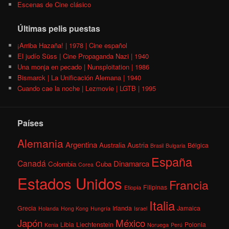
Escenas de Cine clásico
Últimas pelis puestas
¡Arriba Hazaña! | 1978 | Cine español
El judío Süss | Cine Propaganda Nazi | 1940
Una monja en pecado | Nunsploitation | 1986
Bismarck | La Unificación Alemana | 1940
Cuando cae la noche | Lezmovie | LGTB | 1995
Países
Alemania
Argentina
Australia
Austria
Bélgica
Brasil
Bulgaria
España
Canadá
Dinamarca
Colombia
Cuba
Corea
Estados Unidos
Francia
Filipinas
Etiopía
Italia
Grecia
Irlanda
Jamaica
Holanda
Hong Kong
Hungría
Israel
México
Japón
Libia
Liechtenstein
Polonia
Kenia
Noruega
Perú