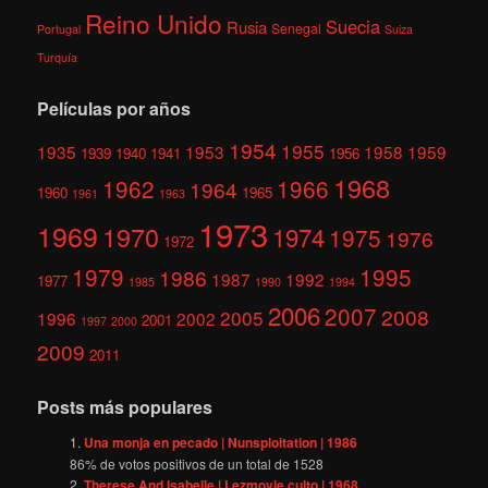
Reino Unido
Suecia
Rusia
Senegal
Portugal
Suiza
Turquía
Películas por años
1954
1955
1935
1953
1958
1959
1939
1940
1941
1956
1968
1962
1966
1964
1960
1965
1961
1963
1973
1969
1970
1974
1975
1976
1972
1979
1995
1986
1987
1992
1977
1985
1990
1994
2006
2007
2008
2005
1996
2002
2001
1997
2000
2009
2011
Posts más populares
Una monja en pecado | Nunsploitation | 1986
86
% de votos positivos de un total de
1528
Therese And Isabelle | Lezmovie culto | 1968