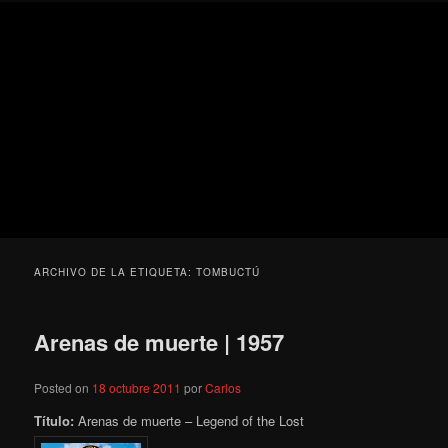
Ir
Ir
Secondary
Blog
al
al
menu
de
contenido
contenido
cine
Para todos los públicos
principal
secundario
pejino
Blog de cine pejino
ARCHIVO DE LA ETIQUETA:
TOMBUCTÚ
Arenas de muerte | 1957
Posted on
18 octubre 2011
por
Carlos
Título:
Arenas de muerte – Legend of the Lost