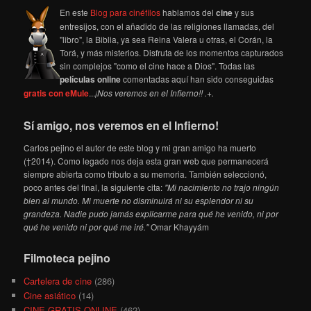
En este
Blog para cinéfilos
hablamos del
cine
y sus
entresijos, con el añadido de las religiones llamadas, del
"libro", la Biblia, ya sea Reina Valera u otras, el Corán, la
Torá, y más misterios. Disfruta de los momentos capturados
sin complejos "como el cine hace a Dios". Todas las
películas online
comentadas aquí han sido conseguidas
gratis con eMule
...
¡Nos veremos en el Infierno!! .+.
Sí amigo, nos veremos en el Infierno!
Carlos pejino el autor de este blog y mi gran amigo ha muerto
(†2014). Como legado nos deja esta gran web que permanecerá
siempre abierta como tributo a su memoria. También seleccionó,
poco antes del final, la siguiente cita:
"Mi nacimiento no trajo ningún
bien al mundo. Mi muerte no disminuirá ni su esplendor ni su
grandeza. Nadie pudo jamás explicarme para qué he venido, ni por
qué he venido ni por qué me iré."
Omar Khayyám
Filmoteca pejino
Cartelera de cine
(286)
Cine asiático
(14)
CINE GRATIS ONLINE
(462)