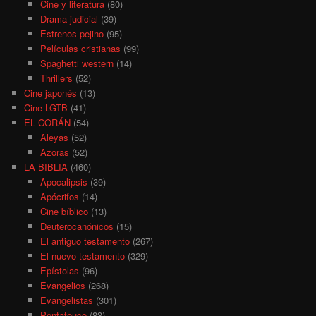
Cine y literatura
(80)
Drama judicial
(39)
Estrenos pejino
(95)
Películas cristianas
(99)
Spaghetti western
(14)
Thrillers
(52)
Cine japonés
(13)
Cine LGTB
(41)
EL CORÁN
(54)
Aleyas
(52)
Azoras
(52)
LA BIBLIA
(460)
Apocalipsis
(39)
Apócrifos
(14)
Cine bíblico
(13)
Deuterocanónicos
(15)
El antiguo testamento
(267)
El nuevo testamento
(329)
Epístolas
(96)
Evangelios
(268)
Evangelistas
(301)
Pentateuco
(83)