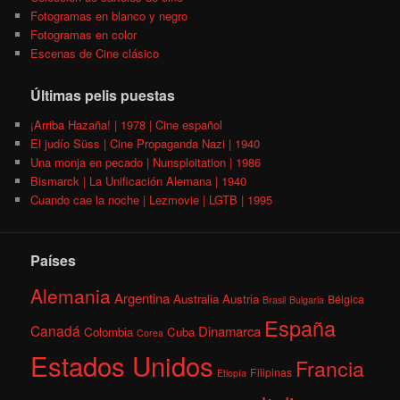
Fotogramas en blanco y negro
Fotogramas en color
Escenas de Cine clásico
Últimas pelis puestas
¡Arriba Hazaña! | 1978 | Cine español
El judío Süss | Cine Propaganda Nazi | 1940
Una monja en pecado | Nunsploitation | 1986
Bismarck | La Unificación Alemana | 1940
Cuando cae la noche | Lezmovie | LGTB | 1995
Países
Alemania
Argentina
Australia
Austria
Bélgica
Brasil
Bulgaria
España
Canadá
Dinamarca
Colombia
Cuba
Corea
Estados Unidos
Francia
Filipinas
Etiopía