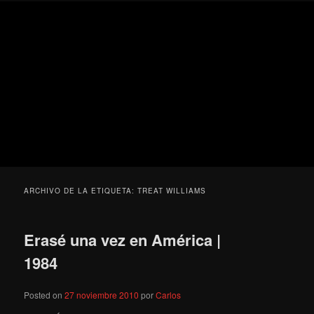
Ir
Ir
Secondary
Blog
al
al
menu
de
contenido
contenido
cine
Para todos los públicos
principal
secundario
pejino
Blog de cine pejino
ARCHIVO DE LA ETIQUETA:
TREAT WILLIAMS
Erasé una vez en América |
1984
Posted on
27 noviembre 2010
por
Carlos