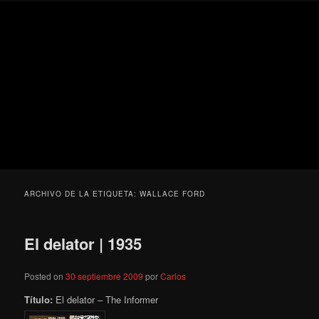
Ir
Ir
Secondary
Blog
al
al
menu
de
contenido
contenido
cine
Para todos los públicos
principal
secundario
pejino
Blog de cine pejino
ARCHIVO DE LA ETIQUETA:
WALLACE FORD
El delator | 1935
Posted on
30 septiembre 2009
por
Carlos
Título:
El delator – The Informer