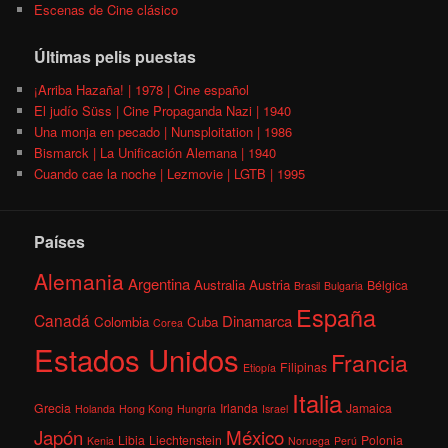
Escenas de Cine clásico
Últimas pelis puestas
¡Arriba Hazaña! | 1978 | Cine español
El judío Süss | Cine Propaganda Nazi | 1940
Una monja en pecado | Nunsploitation | 1986
Bismarck | La Unificación Alemana | 1940
Cuando cae la noche | Lezmovie | LGTB | 1995
Países
Alemania
Argentina
Australia
Austria
Bélgica
Brasil
Bulgaria
España
Canadá
Dinamarca
Colombia
Cuba
Corea
Estados Unidos
Francia
Filipinas
Etiopía
Italia
Grecia
Irlanda
Jamaica
Holanda
Hong Kong
Hungría
Israel
México
Japón
Libia
Liechtenstein
Polonia
Kenia
Noruega
Perú