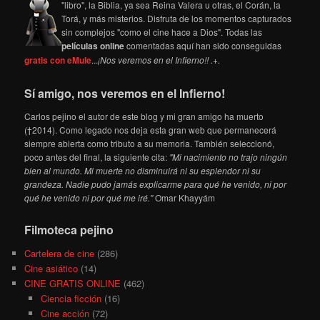
"libro", la Biblia, ya sea Reina Valera u otras, el Corán, la
Torá, y más misterios. Disfruta de los momentos capturados
sin complejos "como el cine hace a Dios". Todas las
películas online
comentadas aquí han sido conseguidas
gratis con eMule
...
¡Nos veremos en el Infierno!! .+.
Sí amigo, nos veremos en el Infierno!
Carlos pejino el autor de este blog y mi gran amigo ha muerto
(†2014). Como legado nos deja esta gran web que permanecerá
siempre abierta como tributo a su memoria. También seleccionó,
poco antes del final, la siguiente cita:
"Mi nacimiento no trajo ningún
bien al mundo. Mi muerte no disminuirá ni su esplendor ni su
grandeza. Nadie pudo jamás explicarme para qué he venido, ni por
qué he venido ni por qué me iré."
Omar Khayyám
Filmoteca pejino
Cartelera de cine
(286)
Cine asiático
(14)
CINE GRATIS ONLINE
(462)
Ciencia ficción
(16)
Cine acción
(72)