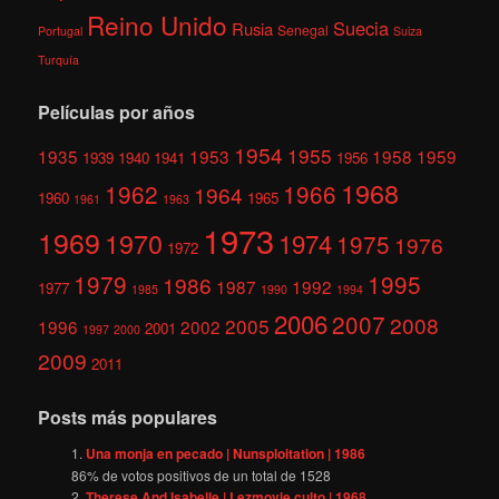
Reino Unido
Suecia
Rusia
Senegal
Portugal
Suiza
Turquía
Películas por años
1954
1955
1935
1953
1958
1959
1939
1940
1941
1956
1968
1962
1966
1964
1960
1965
1961
1963
1973
1969
1970
1974
1975
1976
1972
1979
1995
1986
1987
1992
1977
1985
1990
1994
2006
2007
2008
2005
1996
2002
2001
1997
2000
2009
2011
Posts más populares
Una monja en pecado | Nunsploitation | 1986
86
% de votos positivos de un total de
1528
Therese And Isabelle | Lezmovie culto | 1968