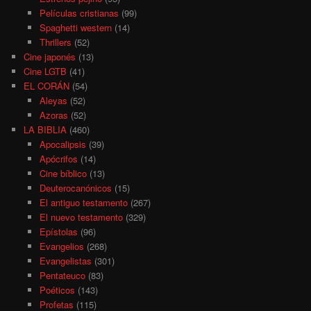
Películas cristianas
(99)
Spaghetti western
(14)
Thrillers
(52)
Cine japonés
(13)
Cine LGTB
(41)
EL CORÁN
(54)
Aleyas
(52)
Azoras
(52)
LA BIBLIA
(460)
Apocalipsis
(39)
Apócrifos
(14)
Cine bíblico
(13)
Deuterocanónicos
(15)
El antiguo testamento
(267)
El nuevo testamento
(329)
Epístolas
(96)
Evangelios
(268)
Evangelistas
(301)
Pentateuco
(83)
Poéticos
(143)
Profetas
(115)