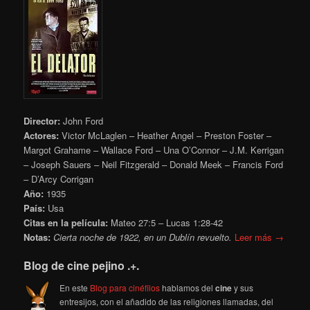
Director:
John Ford
Actores:
Victor McLaglen – Heather Angel – Preston Foster –
Margot Grahame – Wallace Ford – Una O’Connor – J.M. Kerrigan
– Joseph Sauers – Neil Fitzgerald – Donald Meek – Francis Ford
– D’Arcy Corrigan
Año:
1935
País:
Usa
Citas en la película:
Mateo 27:5 – Lucas 1:28-42
Notas:
Cierta noche de 1922, en un Dublín revuelto.
Leer más →
Blog de cine pejino .+.
En este
Blog para cinéfilos
hablamos del
cine
y sus
entresijos, con el añadido de las religiones llamadas, del