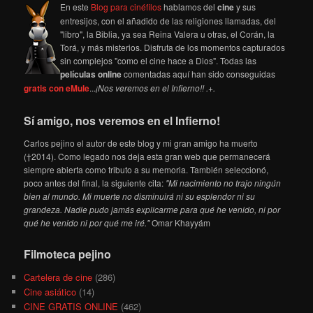
En este
Blog para cinéfilos
hablamos del
cine
y sus
entresijos, con el añadido de las religiones llamadas, del
"libro", la Biblia, ya sea Reina Valera u otras, el Corán, la
Torá, y más misterios. Disfruta de los momentos capturados
sin complejos "como el cine hace a Dios". Todas las
películas online
comentadas aquí han sido conseguidas
gratis con eMule
...
¡Nos veremos en el Infierno!! .+.
Sí amigo, nos veremos en el Infierno!
Carlos pejino el autor de este blog y mi gran amigo ha muerto
(†2014). Como legado nos deja esta gran web que permanecerá
siempre abierta como tributo a su memoria. También seleccionó,
poco antes del final, la siguiente cita:
"Mi nacimiento no trajo ningún
bien al mundo. Mi muerte no disminuirá ni su esplendor ni su
grandeza. Nadie pudo jamás explicarme para qué he venido, ni por
qué he venido ni por qué me iré."
Omar Khayyám
Filmoteca pejino
Cartelera de cine
(286)
Cine asiático
(14)
CINE GRATIS ONLINE
(462)