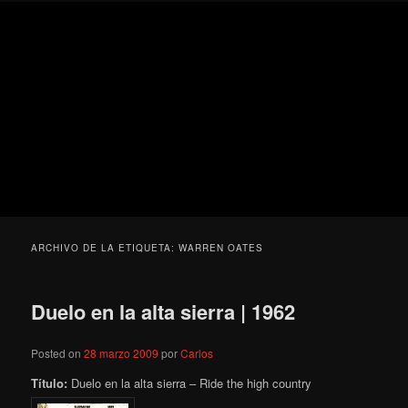
Ir
Ir
Secondary
Blog
al
al
menu
de
contenido
contenido
cine
Para todos los públicos
principal
secundario
pejino
Blog de cine pejino
ARCHIVO DE LA ETIQUETA:
WARREN OATES
Duelo en la alta sierra | 1962
Posted on
28 marzo 2009
por
Carlos
Título:
Duelo en la alta sierra – Ride the high country