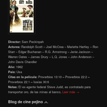
Director:
Sam Peckinpah
Actores:
Randolph Scott – Joel McCrea – Mariette Hartley – Ron
Starr – Edgar Buchanan – R.G. Armstrong – Jenie Jackson –
Warren Oates – James Drury – L.Q. Jones – John Anderson –
John Davis Chandler
Año:
1962
País:
Usa
Citas en la película:
Proverbios
13:10
–
Proverbios 22:2
–
Proverbios
22:1
–
Isaías
30:6
Notas:
El ex-agente federal Steve Judd, es contratado para
transportar oro, de las minas al banco,
Leer más →
Blog de cine pejino .+.