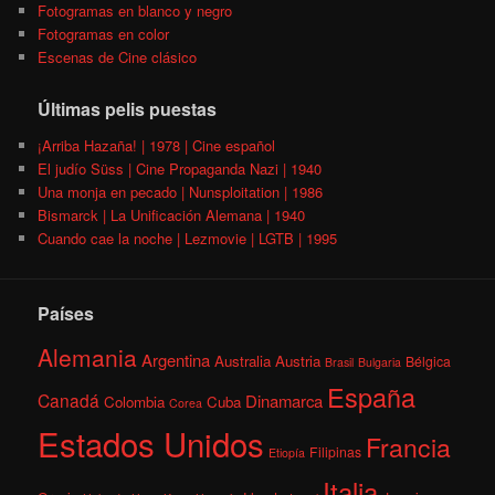
Fotogramas en blanco y negro
Fotogramas en color
Escenas de Cine clásico
Últimas pelis puestas
¡Arriba Hazaña! | 1978 | Cine español
El judío Süss | Cine Propaganda Nazi | 1940
Una monja en pecado | Nunsploitation | 1986
Bismarck | La Unificación Alemana | 1940
Cuando cae la noche | Lezmovie | LGTB | 1995
Países
Alemania
Argentina
Australia
Austria
Bélgica
Brasil
Bulgaria
España
Canadá
Dinamarca
Colombia
Cuba
Corea
Estados Unidos
Francia
Filipinas
Etiopía
Italia