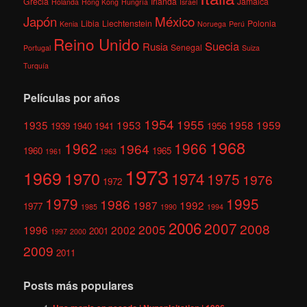
Grecia
Irlanda
Jamaica
Holanda
Hong Kong
Hungría
Israel
México
Japón
Libia
Liechtenstein
Polonia
Kenia
Noruega
Perú
Reino Unido
Suecia
Rusia
Senegal
Portugal
Suiza
Turquía
Películas por años
1954
1955
1935
1953
1958
1959
1939
1940
1941
1956
1968
1962
1966
1964
1960
1965
1961
1963
1973
1969
1970
1974
1975
1976
1972
1979
1995
1986
1987
1992
1977
1985
1990
1994
2006
2007
2008
2005
1996
2002
2001
1997
2000
2009
2011
Posts más populares