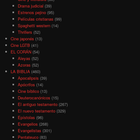
Drama judicial
(39)
Estrenos pejino
(95)
Películas cristianas
(99)
Spaghetti western
(14)
Thrillers
(52)
Cine japonés
(13)
Cine LGTB
(41)
EL CORÁN
(54)
Aleyas
(52)
Azoras
(52)
LA BIBLIA
(460)
Apocalipsis
(39)
Apócrifos
(14)
Cine bíblico
(13)
Deuterocanónicos
(15)
El antiguo testamento
(267)
El nuevo testamento
(329)
Epístolas
(96)
Evangelios
(268)
Evangelistas
(301)
Pentateuco
(83)