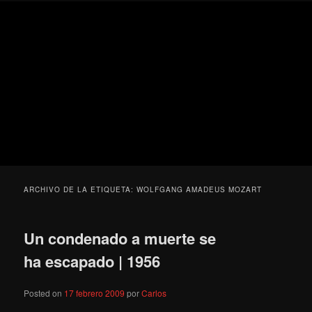
Ir
Ir
Secondary
Blog
al
al
menu
de
contenido
contenido
cine
Para todos los públicos
principal
secundario
pejino
Blog de cine pejino
ARCHIVO DE LA ETIQUETA:
WOLFGANG AMADEUS MOZART
Un condenado a muerte se
ha escapado | 1956
Posted on
17 febrero 2009
por
Carlos