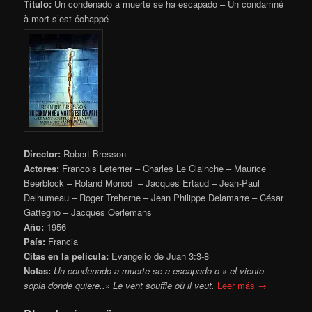
Título:
Un condenado a muerte se ha escapado – Un condamné
à mort s’est échappé
Director:
Robert Bresson
Actores:
Francois Leterrier – Charles Le Clainche – Maurice
Beerblock – Roland Monod – Jacques Ertaud – Jean-Paul
Delhumeau – Roger Treherne – Jean Philippe Delamarre – César
Gattegno – Jacques Oerlemans
Año:
1956
País:
Francia
Citas en la película:
Evangelio de Juan 3:3-8
Notas:
Un condenado a muerte se a escapado o » el viento
sopla donde quiere..» Le vent souffle où il veut.
Leer más →