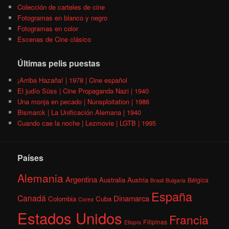
Colección de carteles de cine
Fotogramas en blanco y negro
Fotogramas en color
Escenas de Cine clásico
Últimas pelis puestas
¡Arriba Hazaña! | 1978 | Cine español
El judío Süss | Cine Propaganda Nazi | 1940
Una monja en pecado | Nunsploitation | 1986
Bismarck | La Unificación Alemana | 1940
Cuando cae la noche | Lezmovie | LGTB | 1995
Países
Alemania
Argentina
Australia
Austria
Bélgica
Brasil
Bulgaria
España
Canadá
Dinamarca
Colombia
Cuba
Corea
Estados Unidos
Francia
Filipinas
Etiopía