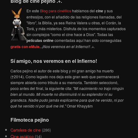
Blog de cine pejino .+.
En este
Blog para cinéfilos
hablamos del
cine
y sus
entresijos, con el añadido de las religiones llamadas, del
"libro", la Biblia, ya sea Reina Valera u otras, el Corán, la
Torá, y más misterios. Disfruta de los momentos capturados
sin complejos "como el cine hace a Dios". Todas las
películas online
comentadas aquí han sido conseguidas
gratis con eMule
...
¡Nos veremos en el Infierno!! .+.
Sí amigo, nos veremos en el Infierno!
Carlos pejino el autor de este blog y mi gran amigo ha muerto
(†2014). Como legado nos deja esta gran web que permanecerá
siempre abierta como tributo a su memoria. También seleccionó,
poco antes del final, la siguiente cita:
"Mi nacimiento no trajo ningún
bien al mundo. Mi muerte no disminuirá ni su esplendor ni su
grandeza. Nadie pudo jamás explicarme para qué he venido, ni por
qué he venido ni por qué me iré."
Omar Khayyám
Filmoteca pejino
Cartelera de cine
(286)
Cine asiático
(14)