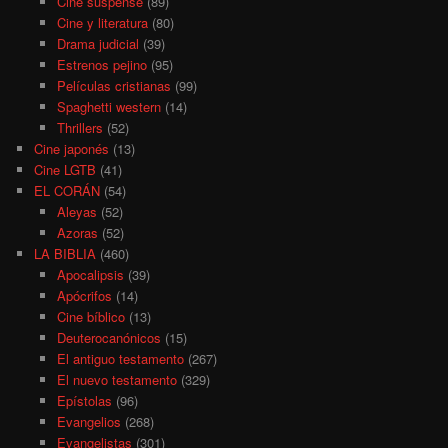
Cine suspense
(89)
Cine y literatura
(80)
Drama judicial
(39)
Estrenos pejino
(95)
Películas cristianas
(99)
Spaghetti western
(14)
Thrillers
(52)
Cine japonés
(13)
Cine LGTB
(41)
EL CORÁN
(54)
Aleyas
(52)
Azoras
(52)
LA BIBLIA
(460)
Apocalipsis
(39)
Apócrifos
(14)
Cine bíblico
(13)
Deuterocanónicos
(15)
El antiguo testamento
(267)
El nuevo testamento
(329)
Epístolas
(96)
Evangelios
(268)
Evangelistas
(301)